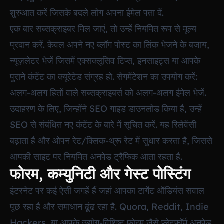
शुरुआत करें जिसके बदले लोग अपना ईमेल पता दें.
एक बार सब्सक्राइबर मिल जाएं, तो उन्हें नियमित रूप से मूल्य
प्रदान करें. केवल अपने नए ब्लॉग पोस्ट का लिंक भेजने के बजाय,
न्यूज़लेटर भेजें जिसमें एक्सक्लूसिव टिप्स, इनसाइट्स या आपके
पुराने कंटेंट का क्यूरेटेड संग्रह हो. सेगमेंटेशन का उपयोग करें:
अलग-अलग हितों वाले सब्सक्राइबर्स को अलग-अलग ईमेल भेजें.
उदाहरण के लिए, जिन्होंने SEO गाइड डाउनलोड किया है, उन्हें
SEO से संबंधित नए कंटेंट के बारे में सूचित करें. यह रिलेवेंसी
बढ़ाता है और ओपन रेट/क्लिक-थ्रू रेट में सुधार करता है, जिससे
आपकी साइट पर नियमित अनपेड ट्रैफिक आता रहता है.
फोरम, कम्युनिटी और गेस्ट पोस्टिंग
इंटरनेट पर कई ऐसी जगहें हैं जहां आपका टार्गेट ऑडियंस सवाल
पूछ रहा है और समाधान ढूंढ रहा है. Quora, Reddit, Indie
Hackers, या आपके उद्योग-विशिष्ट फोरम जैसे प्लेटफॉर्म अनपेड