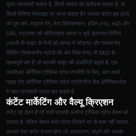
यूजर जानकारी चाहता है, किसी उत्पाद को खरीदना चाहता है, या
किसी विशिष्ट वेबसाइट पर जाना चाहता है? आपका कंटेंट इस इरादे
को पूरा करे. टाइटल टैग, मेटा डिस्क्रिप्शन, हेडिंग (H1, H2) और
URL स्ट्रक्चर को ऑप्टिमाइज करना न भूलें. इंटरनल लिंकिंग
(अपनी ही साइट के पेजों को आपस में जोड़ना) और एक्सटर्नल
लिंकिंग (विश्वसनीय स्रोतों की ओर लिंक देना) भी SEO के
महत्वपूर्ण अंग हैं जो आपकी साइट की अथॉरिटी बढ़ाते हैं. एक
व्यवस्थित ऑर्गेनिक ट्रैफिक ग्रोथ रणनीति के लिए, आप हमारे
गाइड टॉप ऑर्गेनिक ट्रैफिक ग्रोथ स्ट्रैटेजीज विद ऑर्गेनिकस्टैक
में गहन जानकारी प्राप्त कर सकते हैं.
कंटेंट मार्केटिंग और वैल्यू क्रिएशन
कंटेंट वह ईंधन है जो सभी प्रभावी अनपेड ट्रैफिक ग्रोथ हैक्स को
चलाता है. लेकिन केवल ब्लॉग पोस्ट लिखने भर से काम नहीं चलता.
आपको ऐसा कंटेंट बनाना होगा जो असाधारण, संपूर्ण और आपके