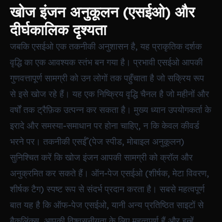
खोज इंजन अनुकूलन (एसईओ) और
दीर्घकालिक दृश्यता
जबकि एसईओ एक तकनीकी अनुशासन है, यह प्राकृतिक दर्शक
वृद्धि का एक आवश्यक स्तंभ बन गया है। प्रभावी एसईओ आपकी
गुणवत्तापूर्ण सामग्री को उन लोगों तक पहुँचाता है जो सक्रिय रूप
से इसे खोज रहे हैं। यह एक निष्क्रिय वृद्धि चैनल है जो महीनों और
वर्षों तक ट्रैफ़िक उत्पन्न कर सकता है। मुख्य ध्यान उपयोगकर्ता के
इरादे और समस्या-समाधान पर होना चाहिए, न कि केवल कीवर्ड
भरने पर। तकनीकी एसईँ (पेज स्पीड, मोबाइल अनुकूलन)
सुनिश्चित करें कि खोज इंजन आपकी सामग्री को क्रॉल और
अनुक्रमित कर सकते हैं। ऑन-पेज एसईओ (शीर्षक, मेटा विवरण,
शीर्षक टैग) स्पष्ट रूप से संदर्भ प्रदान करता है। सबसे महत्वपूर्ण
बात यह है कि ऑफ-पेज एसईओ, यानी अन्य प्रतिष्ठित साइटों से
बैकलिंक्स, आपकी विश्वसनीयता के लिए महत्वपूर्ण हैं और इन्हें