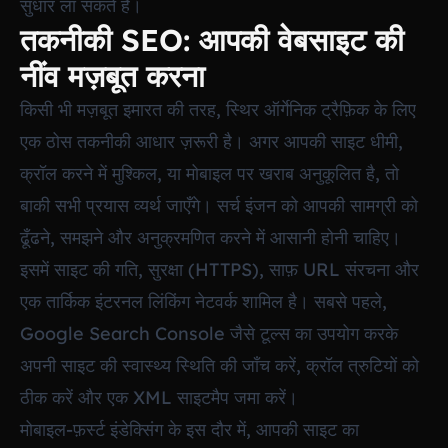
सुधार ला सकते हैं।
तकनीकी SEO: आपकी वेबसाइट की
नींव मज़बूत करना
किसी भी मज़बूत इमारत की तरह, स्थिर ऑर्गेनिक ट्रैफ़िक के लिए
एक ठोस तकनीकी आधार ज़रूरी है। अगर आपकी साइट धीमी,
क्रॉल करने में मुश्किल, या मोबाइल पर खराब अनुकूलित है, तो
बाकी सभी प्रयास व्यर्थ जाएँगे। सर्च इंजन को आपकी सामग्री को
ढूँढने, समझने और अनुक्रमणित करने में आसानी होनी चाहिए।
इसमें साइट की गति, सुरक्षा (HTTPS), साफ़ URL संरचना और
एक तार्किक इंटरनल लिंकिंग नेटवर्क शामिल है। सबसे पहले,
Google Search Console जैसे टूल्स का उपयोग करके
अपनी साइट की स्वास्थ्य स्थिति की जाँच करें, क्रॉल त्रुटियों को
ठीक करें और एक XML साइटमैप जमा करें।
मोबाइल-फ़र्स्ट इंडेक्सिंग के इस दौर में, आपकी साइट का