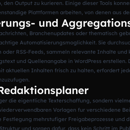
, den Output zu kurieren. Einige dieser Tools konne
nstandige Plattformen arbeiten, von denen aus der 
erungs- und Aggregations
achrichten, Branchenupdates oder thematisch gebun
achtige Automatisierungsmoglichkeit. Sie durchsuc
en oder RSS-Feeds, sammeln relevante Inhalte und 
gstext und Quellenangabe in WordPress erstellen. Di
t aktuellen Inhalten frisch zu halten, erfordert j
nzuzufugen.
Redaktionsplaner
ger die eigentliche Texterschaffung, sondern viel
 wiederverwendbaren Vorlagen fur verschiedene Be
e Festlegung mehrstufiger Freigabeprozesse und d
 Struktur und sorgen dafur, dass kein Schritt im Pub