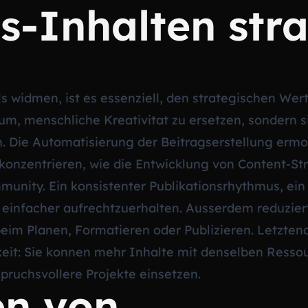
-Inhalten stra
s widmen, ist es essenziell, den strategischen Wer
rum, menschliche Kreativitat zu ersetzen, sondern 
n. Die Automatisierung der Beitragserstellung ermo
 konzentrieren, wie die Entwicklung von Content-S
munity. Ein konsistenter Publikationsrhythmus, ein 
 einfacher aufrechtzuerhalten. Ausserdem reduzier
eim Planen, Formatieren oder Publizieren. Letztend
rkeit: Sie konnen mehr Inhalte mit denselben Resso
ruchsvollere Projekte einsetzen.
en von