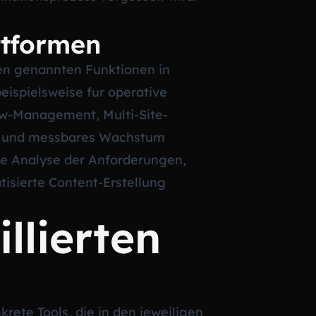
ttformen
en genannten Funktionen in
beispielsweise fur operative
ow-Management, Multi-Site-
lle und messbares Wachstum
aue Analyse der Anforderungen,
isierte Content-Erstellung
llierten
rete Tools, die in den jeweiligen