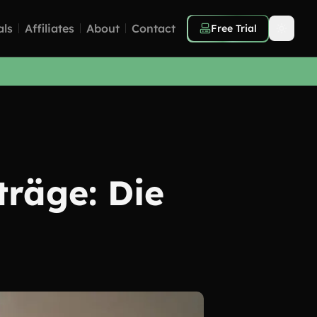
als
Affiliates
About
Contact
Free Trial
träge: Die