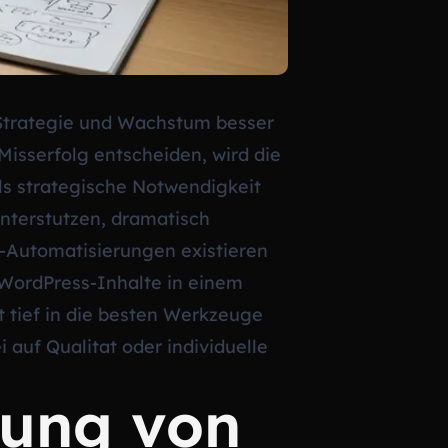
r Strategie und Wachstum besser
 Misserfolg entscheiden, wird die
ls strategische Notwendigkeit
unterstutzen, dramatisch
w-Automatisierungen existieren
 WordPress-Inhalte in einem
ht tief in die besten Werkzeuge
 auf Qualitat oder individuelle
rung von