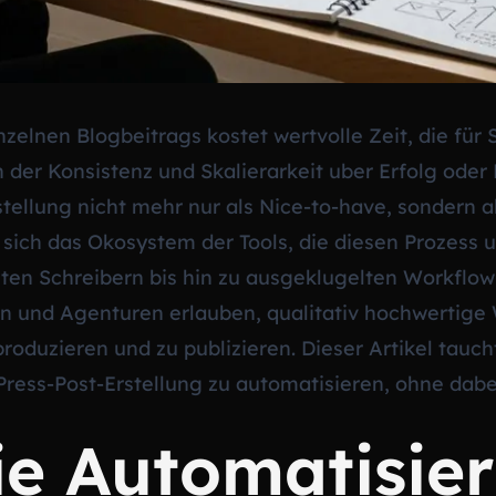
nzelnen Blogbeitrags kostet wertvolle Zeit, die fü
n der Konsistenz und Skalierarkeit uber Erfolg oder
tellung nicht mehr nur als Nice-to-have, sondern a
 sich das Okosystem der Tools, die diesen Prozess 
zten Schreibern bis hin zu ausgeklugelten Workflo
n und Agenturen erlauben, qualitativ hochwertige
produzieren und zu publizieren. Dieser Artikel tauc
Press-Post-Erstellung zu automatisieren, ohne dabei
e Automatisie