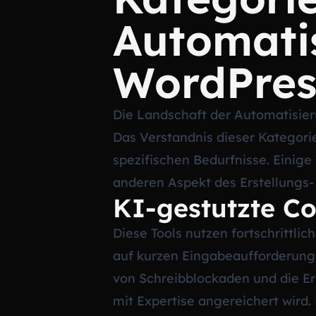
Automatis
WordPres
Die Landschaft der Automatisierun
Das Verstandnis dieser Kategori
spezifischen Bedurfnisse. Einige
anderen Aspekt des Erstellungs-
KI-gestutzte C
Diese Tools nutzen fortschrittli
auf kurzen Eingabeaufforderunge
von Schreibblockaden und die Er
mit Expertise angereichert wird.