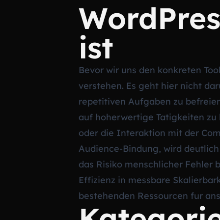
WordPress
ist
Bevor wir uns den konkreten Tool
verstehen. Es geht hier nicht da
repetitiven Aufgaben zu befreie
auf hoherwertige Tatigkeiten zu
oder die Interaktion mit der Com
Audience-Bindung, wird deutlich
das Risiko menschlicher Fehler b
Effizienz in messbare Skalierba
bestehenden Ressourcen fur ansp
Kategori