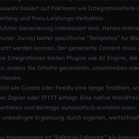
uswahl basiert auf Faktoren wie Integrationstiefe 
umfang und Preis-Leistungs-Verhaltnis.
tutzter Generierung interessiert sind, stehen mehr
fruher Jarvis) bietet spezifische “Templates” fur B
enutzt werden konnen. Der generierte Content muss
re Integrationen bieten Plugins wie AI Engine, die
, sodass Sie Inhalte generieren, umschreiben oder
rlassen.
ool wie Curata oder Feedly eine lange Tradition, w
ber Zapier oder IFTTT erfolgt. Eine native WordPre
tieren und Beitrage automatisch erstellen kann. W
ie unbedingte Erganzung durch eigenen, wertschop
.
w-Management ist “Editorial Calendar” ein klassisc