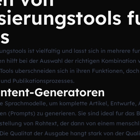
ierungstools f
s
gstools ist vielfaltig und lasst sich in mehrere fu
en hilft bei der Auswahl der richtigen Kombination
 Tools uberschneiden sich in ihren Funktionen, doch
 und Publikationsprozesses.
ontent-Generatoren
che Sprachmodelle, um komplette Artikel, Entwurfe,
n (Prompts) zu generieren. Sie sind ideal fur das
stellung von Rohtext, der dann von einem menschl
 Die Qualitat der Ausgabe hangt stark von der Qua