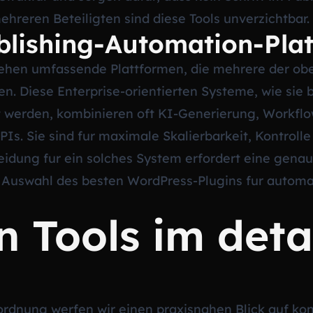
hreren Beteiligten sind diese Tools unverzichtbar.
blishing-Automation-Pla
stehen umfassende Plattformen, die mehrere der ob
en. Diese Enterprise-orientierten Systeme, wie sie 
 werden, kombinieren oft KI-Generierung, Workfl
PIs. Sie sind fur maximale Skalierbarkeit, Kontro
cheidung fur ein solches System erfordert eine gen
r Auswahl des besten WordPress-Plugins fur automat
n Tools im detai
rdnung werfen wir einen praxisnahen Blick auf konk