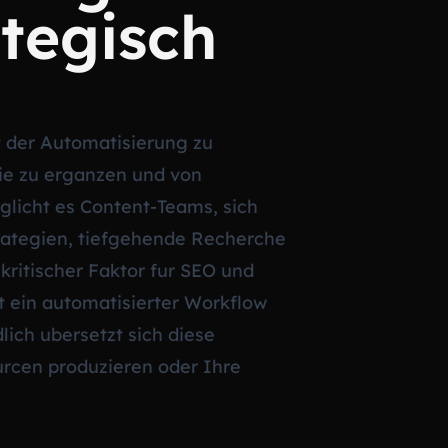
tegisch
t der Automatisierung zu
sie zu erganzen und von
glicht es Content-Teams, sich
trategien, tiefgehende Recherche
kritischer Faktor fur SEO und
t ein automatisierter Workflow
lich ubersetzt sich diese
urcen produzieren oder Ihre