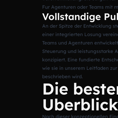
Fur Agenturen oder Teams mit me
Vollstandige Pu
An der Spitze der Entwicklung 
einer integrierten Losung verein
Teams und Agenturen entwickelt
Steuerung und leistungsstarke A
konzipiert. Eine fundierte Ents
wie sie in unserem Leitfaden zu
beschrieben wird.
Die beste
Uberblick
Nach dieser konzeptionellen Eino