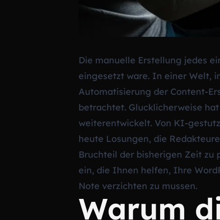
Die manuelle Erstellung jedes ei
eingesetzt ware. In einer Welt, i
Automatisierung der Content-Ers
betrachtet. Glucklicherweise hat
weiterentwickelt. Von KI-gestut
heute Losungen, die Redakteure
Bruchteil der bisherigen Zeit zu 
ein, die Ihnen helfen, Ihre Word
Note verzichten zu mussen.
Warum di