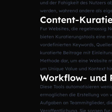
und der Fahigkeit des Nutzers ab
werden, wahrend andere als eige
Content-Kurati
Fur Websites, die regelmassig N
bieten Kuratierungstools eine m
vordefinierten Keywords, Quell
kuratierte Beitrage mit Einleitun
Methode dar, um eine Website mi
um Unique Value und Kontext hi
Workflow- und 
Diese Tools automatisieren weni
ermoglichen die Erstellung von
Aufgaben an Teammitglieder, di
Veroffentlichung. Sie sorgen fur