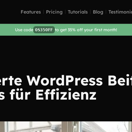
Features
Pricing
Tutorials
Blog
Testimoni
Use code
to get 35% off your first month!
OS35OFF
rte WordPress Bei
 für Effizienz