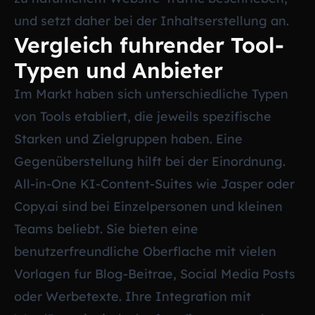
und setzt daher bei der Inhaltserstellung an.
Vergleich fuhrender Tool-
Typen und Anbieter
Im Markt haben sich unterschiedliche Typen
von Tools etabliert, die jeweils spezifische
Starken und Zielgruppen haben. Eine
Gegenüberstellung hilft bei der Einordnung.
All-in-One KI-Content-Suites wie Jasper oder
Copy.ai sind bei Einzelpersonen und kleinen
Teams beliebt. Sie bieten eine
benutzerfreundliche Oberflache mit vielen
Vorlagen fur Blog-Beitrae, Social Media Posts
oder Werbetexte. Ihre Integration mit