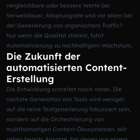
vergleichbare oder bessere Werte bei
Verweildauer, Absprungrate und vor allem bei
der Generierung von organischem Traffic?
Nur wenn die Qualitat stimmt, fuhrt
Automatisierung zu nachhaltigem Wachstum.
Die Zukunft der
automatisierten Content-
Erstellung
Die Entwicklung schreitet rasch voran. Die
nachste Generation von Tools wird weniger
auf die reine Textgenerierung fokussiert sein,
sondern auf die Orchestrierung von
multiformatigen Content-Ökosystemen. Wir
sehen bereits Ansatze, bei denen aus einem