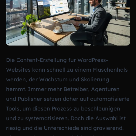
Die Content-Erstellung fur WordPress-
Websites kann schnell zu einem Flaschenhals
werden, der Wachstum und Skalierung
hemmt. Immer mehr Betreiber, Agenturen
und Publisher setzen daher auf automatisierte
Tools, um diesen Prozess zu beschleunigen
und zu systematisieren. Doch die Auswahl ist
riesig und die Unterschiede sind gravierend.