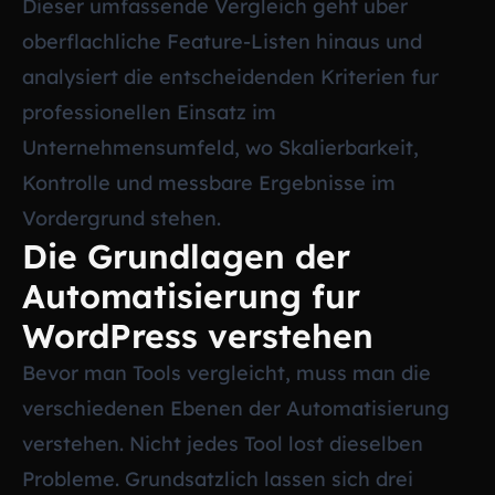
Dieser umfassende Vergleich geht uber
oberflachliche Feature-Listen hinaus und
analysiert die entscheidenden Kriterien fur
professionellen Einsatz im
Unternehmensumfeld, wo Skalierbarkeit,
Kontrolle und messbare Ergebnisse im
Vordergrund stehen.
Die Grundlagen der
Automatisierung fur
WordPress verstehen
Bevor man Tools vergleicht, muss man die
verschiedenen Ebenen der Automatisierung
verstehen. Nicht jedes Tool lost dieselben
Probleme. Grundsatzlich lassen sich drei