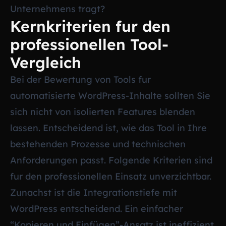
Unternehmens tragt?
Kernkriterien fur den
professionellen Tool-
Vergleich
Bei der Bewertung von Tools fur
automatisierte WordPress-Inhalte sollten Sie
sich nicht von isolierten Features blenden
lassen. Entscheidend ist, wie das Tool in Ihre
bestehenden Prozesse und technischen
Anforderungen passt. Folgende Kriterien sind
fur den professionellen Einsatz unverzichtbar.
Zunachst ist die Integrationstiefe mit
WordPress entscheidend. Ein einfacher
“Kopieren und Einfügen”-Ansatz ist ineffizient