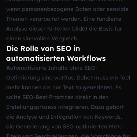
wenn personenbezogene Daten oder sensible
Themen verarbeitet werden. Eine fundierte
Analyse dieser Kriterien bildet die Basis fur
einen sinnvollen Vergleich.
Die Rolle von SEO in
automatisierten Workflows
Automatisierte Inhalte ohne SEO-
Optimierung sind wertlos. Daher muss ein Tool
mehr konnen als nur Text zu generieren. Es
sollte SEO-Best Practices direkt in den
Erstellungsprozess integrieren. Dazu gehort
die Analyse und Integration von Keywords,
die Generierung von SEO-optimierten Meta-
Titeln und Beschreibungen, die Vorschlage fur