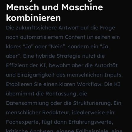
Mensch und Maschine
kombinieren
Die zukunftssichere Antwort auf die Frage
nach automatisiertem Content ist selten ein
klares “Ja” oder “Nein”, sondern ein “Ja,
aber”. Eine hybride Strategie nutzt die
Effizienz der KI, bewahrt aber die Autorität
und Einzigartigkeit des menschlichen Inputs.
Etablieren Sie einen klaren Workflow: Die KI
übernimmt die Rohfassung, die
Datensammlung oder die Strukturierung. Ein
menschlicher Redakteur, idealerweise ein
Fachexperte, fügt dann Erfahrungswerte,
kritische Analysen, eigene Fallbeispiele, eine