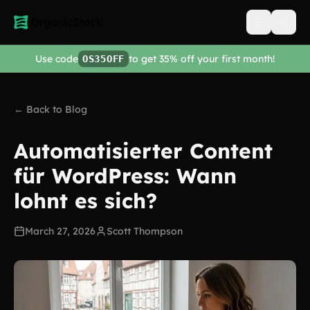
Open men
Use code
to get 35% off your first month!
OS35OFF
← Back to Blog
Automatisierter Content
für WordPress: Wann
lohnt es sich?
March 27, 2026
Scott Thompson