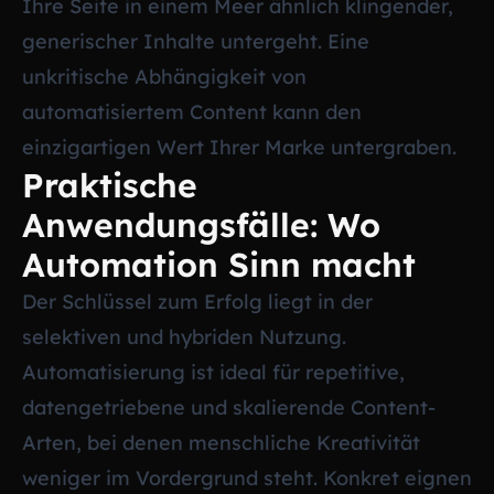
Ihre Seite in einem Meer ähnlich klingender,
generischer Inhalte untergeht. Eine
unkritische Abhängigkeit von
automatisiertem Content kann den
einzigartigen Wert Ihrer Marke untergraben.
Praktische
Anwendungsfälle: Wo
Automation Sinn macht
Der Schlüssel zum Erfolg liegt in der
selektiven und hybriden Nutzung.
Automatisierung ist ideal für repetitive,
datengetriebene und skalierende Content-
Arten, bei denen menschliche Kreativität
weniger im Vordergrund steht. Konkret eignen