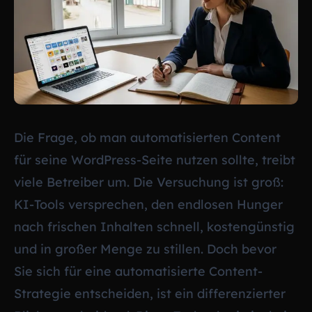
Die Frage, ob man automatisierten Content
für seine WordPress-Seite nutzen sollte, treibt
viele Betreiber um. Die Versuchung ist groß:
KI-Tools versprechen, den endlosen Hunger
nach frischen Inhalten schnell, kostengünstig
und in großer Menge zu stillen. Doch bevor
Sie sich für eine automatisierte Content-
Strategie entscheiden, ist ein differenzierter