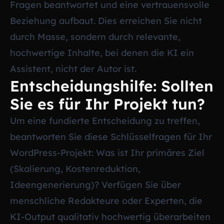
Fragen beantwortet und eine vertrauensvolle
Beziehung aufbaut. Dies erreichen Sie nicht
durch Masse, sondern durch relevante,
hochwertige Inhalte, bei denen die KI ein
Assistent, nicht der Autor ist.
Entscheidungshilfe: Sollten
Sie es für Ihr Projekt tun?
Um eine fundierte Entscheidung zu treffen,
beantworten Sie diese Schlüsselfragen für Ihr
WordPress-Projekt: Was ist Ihr primäres Ziel
(Skalierung, Kostenreduktion,
Ideengenerierung)? Verfügen Sie über
menschliche Redakteure oder Experten, die
KI-Output qualitativ hochwertig überarbeiten