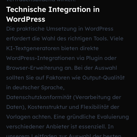
Technische Integration in
WordPress
Die praktische Umsetzung in WordPress
erfordert die Wahl des richtigen Tools. Viele
KI-Textgeneratoren bieten direkte
WordPress-Integrationen via Plugin oder
Browser-Erweiterung an. Bei der Auswahl
sollten Sie auf Faktoren wie Output-Qualität
in deutscher Sprache,
Datenschutzkonformität (Verarbeitung der
Daten), Kostenstruktur und Flexibilität der
Vorlagen achten. Eine gründliche Evaluierung
verschiedener Anbieter ist essenziell. In
unserem Leitfaden zur
Auswahl der besten