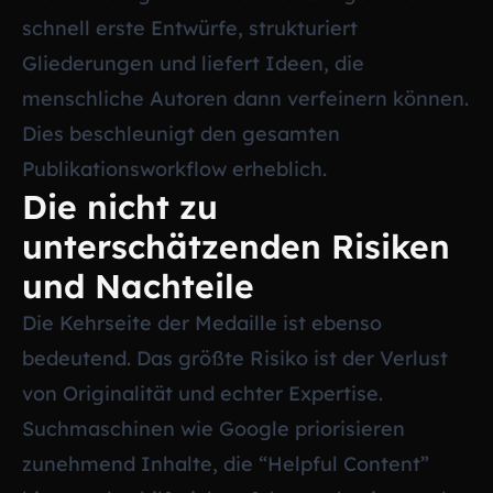
schnell erste Entwürfe, strukturiert
Gliederungen und liefert Ideen, die
menschliche Autoren dann verfeinern können.
Dies beschleunigt den gesamten
Publikationsworkflow erheblich.
Die nicht zu
unterschätzenden Risiken
und Nachteile
Die Kehrseite der Medaille ist ebenso
bedeutend. Das größte Risiko ist der Verlust
von Originalität und echter Expertise.
Suchmaschinen wie Google priorisieren
zunehmend Inhalte, die “Helpful Content”