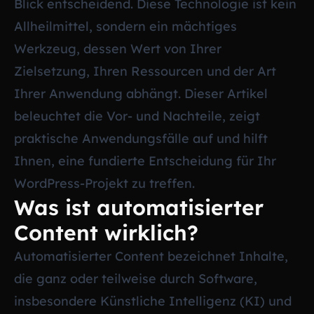
Blick entscheidend. Diese Technologie ist kein
Allheilmittel, sondern ein mächtiges
Werkzeug, dessen Wert von Ihrer
Zielsetzung, Ihren Ressourcen und der Art
Ihrer Anwendung abhängt. Dieser Artikel
beleuchtet die Vor- und Nachteile, zeigt
praktische Anwendungsfälle auf und hilft
Ihnen, eine fundierte Entscheidung für Ihr
WordPress-Projekt zu treffen.
Was ist automatisierter
Content wirklich?
Automatisierter Content bezeichnet Inhalte,
die ganz oder teilweise durch Software,
insbesondere Künstliche Intelligenz (KI) und