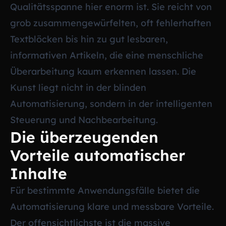
Qualitätsspanne hier enorm ist. Sie reicht von
grob zusammengewürfelten, oft fehlerhaften
Textblöcken bis hin zu gut lesbaren,
informativen Artikeln, die eine menschliche
Überarbeitung kaum erkennen lassen. Die
Kunst liegt nicht in der blinden
Automatisierung, sondern in der intelligenten
Steuerung und Nachbearbeitung.
Die überzeugenden
Vorteile automatischer
Inhalte
Für bestimmte Anwendungsfälle bietet die
Automatisierung klare und messbare Vorteile.
Der offensichtlichste ist die massive