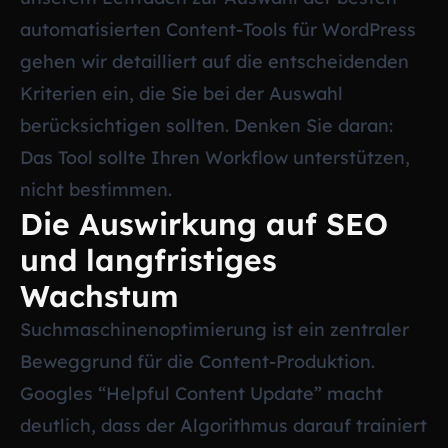
automatisierten Content-Tools für WordPress
gehen wir detailliert auf die entscheidenden
Kriterien ein, die Sie bei der Auswahl
berücksichtigen sollten. Denken Sie daran:
Das Tool sollte Ihren Workflow unterstützen,
nicht bestimmen.
Die Auswirkung auf SEO
und langfristiges
Wachstum
Suchmaschinenoptimierung ist ein zentraler
Beweggrund für die Content-Produktion.
Googles “Helpful Content Update” macht
deutlich, dass der Algorithmus darauf trainiert