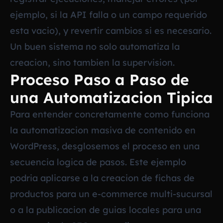
ejemplo, si la API falla o un campo requerido
esta vacio), y revertir cambios si es necesario.
Un buen sistema no solo automatiza la
creacion, sino tambien la supervision.
Proceso Paso a Paso de
una Automatizacion Tipica
Para entender concretamente como funciona
la automatizacion masiva de contenido en
WordPress, desglosemos el proceso en una
secuencia logica de pasos. Este ejemplo
podria aplicarse a la creacion de fichas de
productos para un e-commerce multi-sucursal
o a la publicacion de guias locales para una