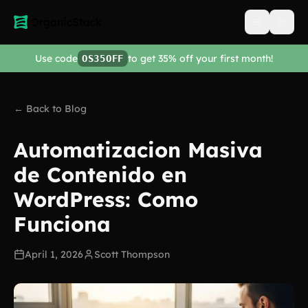
Open men
Use code
to get 35% off your first month!
OS35OFF
← Back to Blog
Automatizacion Masiva
de Contenido en
WordPress: Como
Funciona
April 1, 2026
Scott Thompson