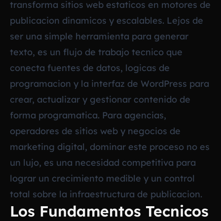
transforma sitios web estaticos en motores de
publicacion dinamicos y escalables. Lejos de
ser una simple herramienta para generar
texto, es un flujo de trabajo tecnico que
conecta fuentes de datos, logicas de
programacion y la interfaz de WordPress para
crear, actualizar y gestionar contenido de
forma programatica. Para agencias,
operadores de sitios web y negocios de
marketing digital, dominar este proceso no es
un lujo, es una necesidad competitiva para
lograr un crecimiento medible y un control
total sobre la infraestructura de publicacion.
Los Fundamentos Tecnicos