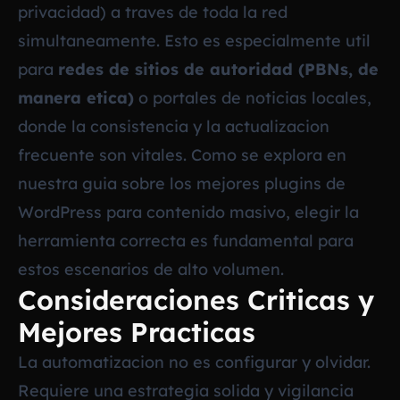
privacidad) a traves de toda la red
simultaneamente. Esto es especialmente util
para
redes de sitios de autoridad (PBNs, de
manera etica)
o portales de noticias locales,
donde la consistencia y la actualizacion
frecuente son vitales. Como se explora en
nuestra guia sobre
los mejores plugins de
WordPress para contenido masivo
, elegir la
herramienta correcta es fundamental para
estos escenarios de alto volumen.
Consideraciones Criticas y
Mejores Practicas
La automatizacion no es configurar y olvidar.
Requiere una estrategia solida y vigilancia