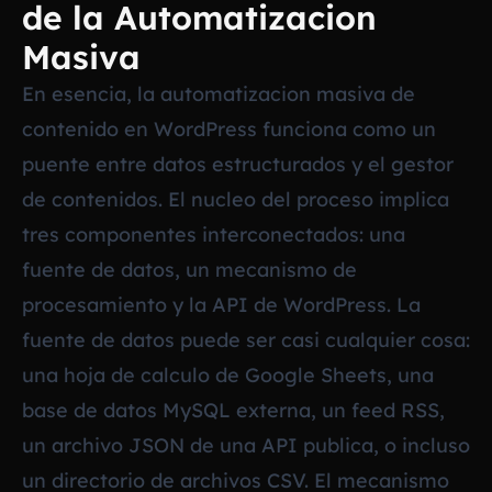
de la Automatizacion
Masiva
En esencia, la automatizacion masiva de
contenido en WordPress funciona como un
puente entre datos estructurados y el gestor
de contenidos. El nucleo del proceso implica
tres componentes interconectados: una
fuente de datos, un mecanismo de
procesamiento y la API de WordPress. La
fuente de datos puede ser casi cualquier cosa:
una hoja de calculo de Google Sheets, una
base de datos MySQL externa, un feed RSS,
un archivo JSON de una API publica, o incluso
un directorio de archivos CSV. El mecanismo