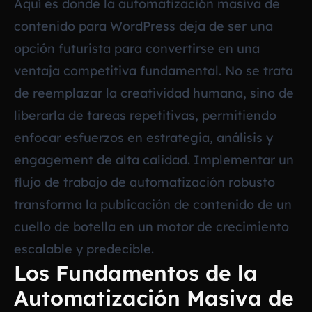
Aquí es donde la automatización masiva de
contenido para WordPress deja de ser una
opción futurista para convertirse en una
ventaja competitiva fundamental. No se trata
de reemplazar la creatividad humana, sino de
liberarla de tareas repetitivas, permitiendo
enfocar esfuerzos en estrategia, análisis y
engagement de alta calidad. Implementar un
flujo de trabajo de automatización robusto
transforma la publicación de contenido de un
cuello de botella en un motor de crecimiento
escalable y predecible.
Los Fundamentos de la
Automatización Masiva de