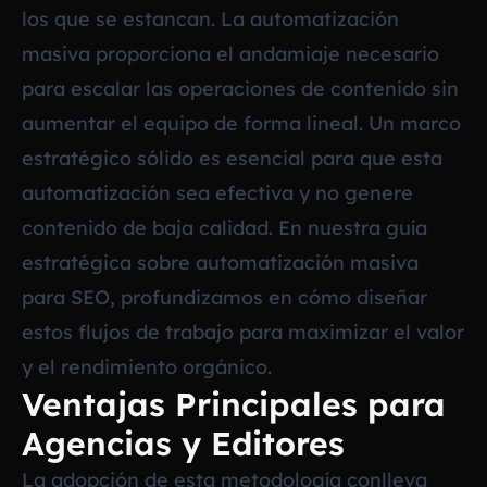
los que se estancan. La automatización
masiva proporciona el andamiaje necesario
para escalar las operaciones de contenido sin
aumentar el equipo de forma lineal. Un marco
estratégico sólido es esencial para que esta
automatización sea efectiva y no genere
contenido de baja calidad. En nuestra
guía
estratégica sobre automatización masiva
para SEO
, profundizamos en cómo diseñar
estos flujos de trabajo para maximizar el valor
y el rendimiento orgánico.
Ventajas Principales para
Agencias y Editores
La adopción de esta metodología conlleva