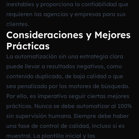
inestables y proporciona la confiabilidad que
requieren las agencias y empresas para sus
clientes.
Consideraciones y Mejores
Prácticas
La automatización sin una estrategia clara
puede llevar a resultados negativos, como
contenido duplicado, de baja calidad o que
sea penalizado por los motores de búsqueda.
Por ello, es imperativo seguir ciertas mejores
prácticas. Nunca se debe automatizar al 100%
sin supervisión humana. Siempre debe haber
una fase de control de calidad, incluso si es
muestral. La plantilla inicial y las