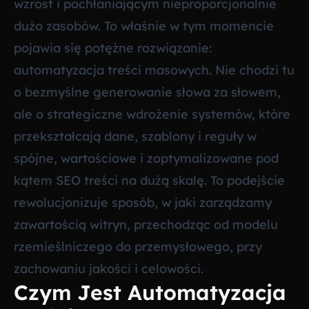
wzrost i pochłaniającym nieproporcjonalnie
dużo zasobów. To właśnie w tym momencie
pojawia się potężne rozwiązanie:
automatyzacja treści masowych. Nie chodzi tu
o bezmyślne generowanie słowa za słowem,
ale o strategiczne wdrożenie systemów, które
przekształcają dane, szablony i reguły w
spójne, wartościowe i zoptymalizowane pod
kątem SEO treści na dużą skalę. To podejście
rewolucjonizuje sposób, w jaki zarządzamy
zawartością witryn, przechodząc od modelu
rzemieślniczego do przemysłowego, przy
zachowaniu jakości i celowości.
Czym Jest Automatyzacja