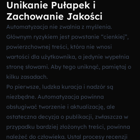
Unikanie Pułapek i
Zachowanie Jakości
Automatyzacja nie zwalnia z myślenia.
Głównym ryzykiem jest powstanie “cienkiej”,
powierzchownej treści, która nie wnosi
wartości dla użytkownika, a jedynie wypełnia
stronę słowami. Aby tego uniknąć, pamiętaj o
kilku zasadach.
Po pierwsze, ludzka kuracja i nadzór są
niezbędne. Automatyzacja powinna
obsługiwać tworzenie i aktualizację, ale
ostateczna decyzja o publikacji, zwłaszcza w
przypadku bardziej złożonych treści, powinna
należeć do człowieka. Ustal procesy recenzji