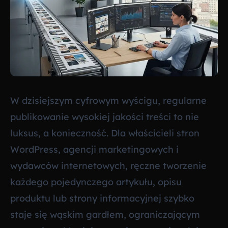
W dzisiejszym cyfrowym wyścigu, regularne
publikowanie wysokiej jakości treści to nie
luksus, a konieczność. Dla właścicieli stron
WordPress, agencji marketingowych i
wydawców internetowych, ręczne tworzenie
każdego pojedynczego artykułu, opisu
produktu lub strony informacyjnej szybko
staje się wąskim gardłem, ograniczającym