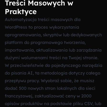
Treści Masowych w
Praktyce
Automatyzacja treści masowych dla
WordPress to proces wykorzystania
oprogramowania, skryptów lub dedykowanych
platform do programowego tworzenia,
importowania, aktualizowania lub zarządzania
dużymi wolumenami treści na Twojej stronie.
W przeciwieństwie do pojedynczego narzędzia
do pisania AI, ta metodologia dotyczy całego
przepływu pracy. Wyobraź sobie, że musisz
dodać 500 nowych stron lokalnych dla sieci
franczyzowej, zaktualizować ceny w 2000
opisów produktów na podstawie pliku CSV, lub