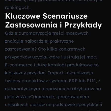
rankingach.
Kluczowe Scenariusze
Zastosowania i Przykłady
Gdzie automatyzacja treści masowych
znajduje najbardziej praktyczne
zastosowanie? Oto kilka konkretnych
przypadków użycia, które ilustrują jej moc.
E-commerce i duże katalogi produktowe to
klasyczny przykład. Import i aktualizacja
tysięcy produktów z systemu ERP lub PIM, z
automatycznym mapowaniem atrybutów na
pola w WooCommerce, generowaniem
unikalnych opisów na podstawie specyfikacji