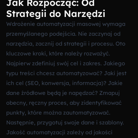
Jak Rozpocząć: Od
Strategii do Narzędzi
Wdrożenie automatyzacji masowej wymaga
przemyślanego podejścia. Nie zaczynaj od
narzędzia, zacznij od strategii i procesu. Oto
kluczowe kroki, które należy rozważyć.
Najpierw zdefiniuj swój cel i zakres. Jakiego
typu treści chcesz automatyzować? Jaki jest
ich cel (SEO, konwersja, informacja)? Jakie
dane źródłowe będą je napędzać? Zmapuj
obecny, ręczny proces, aby zidentyfikować
punkty, które można zautomatyzować.
Następnie, przygotuj swoje dane i szablony.
Jakość automatyzacji zależy od jakości