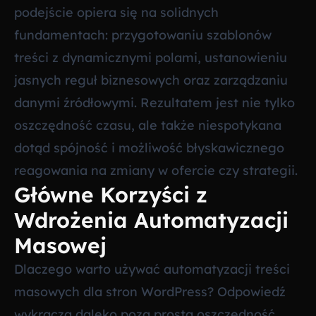
podejście opiera się na solidnych
fundamentach: przygotowaniu szablonów
treści z dynamicznymi polami, ustanowieniu
jasnych reguł biznesowych oraz zarządzaniu
danymi źródłowymi. Rezultatem jest nie tylko
oszczędność czasu, ale także niespotykana
dotąd spójność i możliwość błyskawicznego
reagowania na zmiany w ofercie czy strategii.
Główne Korzyści z
Wdrożenia Automatyzacji
Masowej
Dlaczego warto używać automatyzacji treści
masowych dla stron WordPress? Odpowiedź
wykracza daleko poza prostą oszczędność