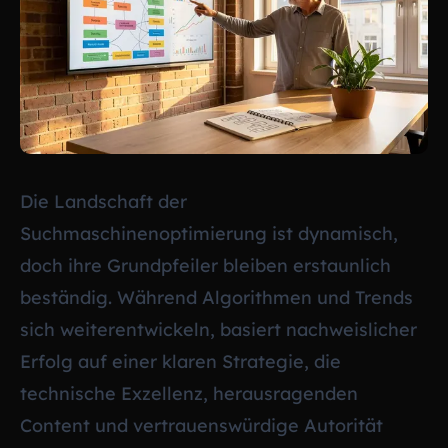
Die Landschaft der
Suchmaschinenoptimierung ist dynamisch,
doch ihre Grundpfeiler bleiben erstaunlich
beständig. Während Algorithmen und Trends
sich weiterentwickeln, basiert nachweislicher
Erfolg auf einer klaren Strategie, die
technische Exzellenz, herausragenden
Content und vertrauenswürdige Autorität