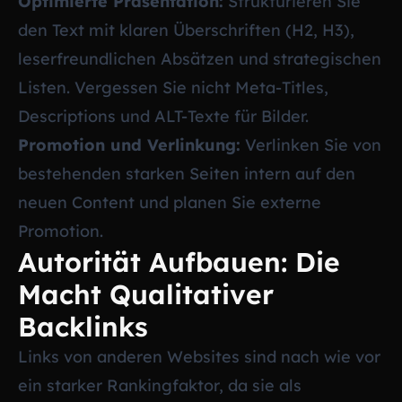
Optimierte Präsentation:
Strukturieren Sie
den Text mit klaren Überschriften (H2, H3),
leserfreundlichen Absätzen und strategischen
Listen. Vergessen Sie nicht Meta-Titles,
Descriptions und ALT-Texte für Bilder.
Promotion und Verlinkung:
Verlinken Sie von
bestehenden starken Seiten intern auf den
neuen Content und planen Sie externe
Promotion.
Autorität Aufbauen: Die
Macht Qualitativer
Backlinks
Links von anderen Websites sind nach wie vor
ein starker Rankingfaktor, da sie als