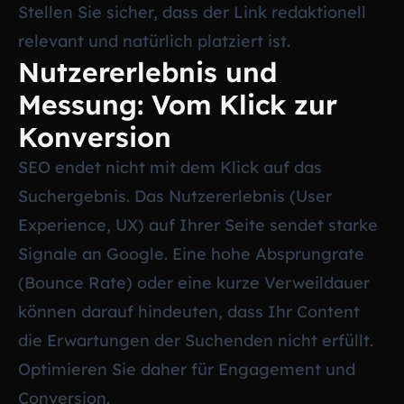
Stellen Sie sicher, dass der Link redaktionell
relevant und natürlich platziert ist.
Nutzererlebnis und
Messung: Vom Klick zur
Konversion
SEO endet nicht mit dem Klick auf das
Suchergebnis. Das Nutzererlebnis (User
Experience, UX) auf Ihrer Seite sendet starke
Signale an Google. Eine hohe Absprungrate
(Bounce Rate) oder eine kurze Verweildauer
können darauf hindeuten, dass Ihr Content
die Erwartungen der Suchenden nicht erfüllt.
Optimieren Sie daher für Engagement und
Conversion.