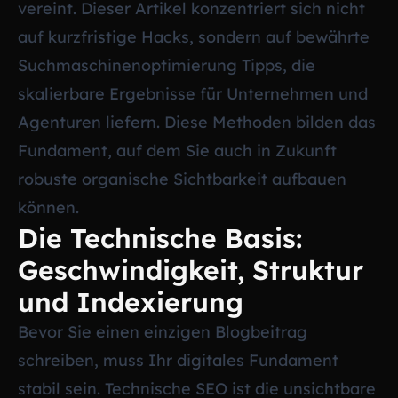
vereint. Dieser Artikel konzentriert sich nicht
auf kurzfristige Hacks, sondern auf bewährte
Suchmaschinenoptimierung Tipps, die
skalierbare Ergebnisse für Unternehmen und
Agenturen liefern. Diese Methoden bilden das
Fundament, auf dem Sie auch in Zukunft
robuste organische Sichtbarkeit aufbauen
können.
Die Technische Basis:
Geschwindigkeit, Struktur
und Indexierung
Bevor Sie einen einzigen Blogbeitrag
schreiben, muss Ihr digitales Fundament
stabil sein. Technische SEO ist die unsichtbare