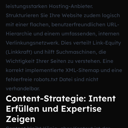
leistungsstarken Hosting-Anbieter.
Strukturieren Sie Ihre Website zudem logisch
mit einer flachen, benutzerfreundlichen URL-
Hierarchie und einem umfassenden, internen
Verlinkungsnetzwerk. Dies verteilt Link-Equity
(Linkkraft) und hilft Suchmaschinen, die
Wichtigkeit Ihrer Seiten zu verstehen. Eine
korrekt implementierte XML-Sitemap und eine
fehlerfreie robots.txt Datei sind nicht
verhandelbar.
Content-Strategie: Intent
Erfüllen und Expertise
Zeigen