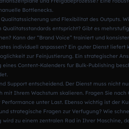
ationszeitplane und Freigabeprozesse? Eine robuste
anuelle Bottlenecks.
e Qualitatssicherung und Flexibilitat des Outputs. Wi
n Qualitatsstandards entspricht? Gibt es mehrstufi
hen? Kann der “Brand Voice” trainiert und konsis
ates individuell anpassen? Ein guter Dienst liefert
lichkeit zur Feinjustierung. Ein strategischer Ansat
g eines
Content-Kalenders fur Bulk-Publishing
besch
et.
 und Support entscheidend. Der Dienst muss nicht n
h mit Ihrem Wachstum skalieren. Fragen Sie nach 
erformance unter Last. Ebenso wichtig ist der Ku
 und strategische Fragen zur Verfugung? Wie schne
 wird zu einem zentralen Rad in Ihrer Maschine, de