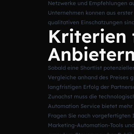
Netzwerke und Empfehlungen aus
Unternehmen konnen aus erster H
qualitativen Einschatzungen sind
Kriterien
Anbieter
Sobald eine Shortlist potenzielle
Vergleiche anhand des Preises gr
langfristigen Erfolg der Partner
Zunachst muss die technologisch
Automation Service bietet mehr a
Fragen Sie nach vorgefertigten
Marketing-Automation-Tools und