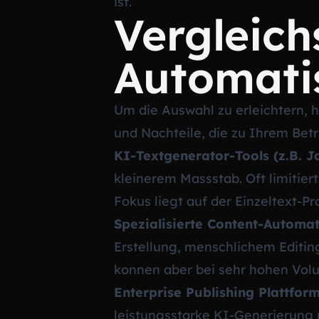
ist.
Vergleich
Automati
Um die Auswahl zu erleichtern, h
und Nachteile, die zu Ihrem Bet
KI-Textgenerator-Tools (z.B. Ja
kleinerem Massstab. Oft limitiert
Fokus liegt auf der Einzeltext-P
Spezialisierte Content-Automa
Erstellung, menschlichem Editi
konnen aber bei sehr hohen Volu
Enterprise Publishing Plattfor
leistungsstarke KI-Generierung 