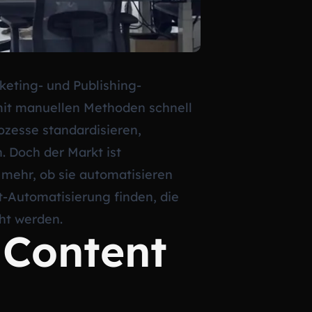
eting- und Publishing-
 mit manuellen Methoden schnell
ozesse standardisieren,
. Doch der Markt ist
 mehr, ob sie automatisieren
t-Automatisierung finden, die
cht werden.
 Content