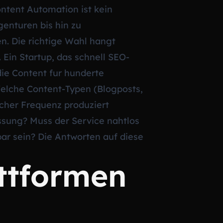
Content Automation ist kein
genturen bis hin zu
n. Die richtige Wahl hangt
Ein Startup, das schnell SEO-
die Content fur hunderte
Welche Content-Typen (Blogposts,
cher Frequenz produziert
ssung? Muss der Service nahtlos
r sein? Die Antworten auf diese
ttformen