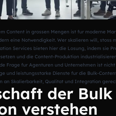
m Content in grossen Mengen ist fur moderne Mark
dern eine Notwendigkeit. Wer skalieren will, stoss
tion Services bieten hier die Losung, indem sie Pr
nsetzen und die Content-Produktion industrialisieren
nde Frage fur Agenturen und Unternehmen ist nicht
ige und leistungsstarke Dienste fur die Bulk-Conten
 an Skalierbarkeit, Qualitat und Integration gere
chaft der Bulk
on verstehen