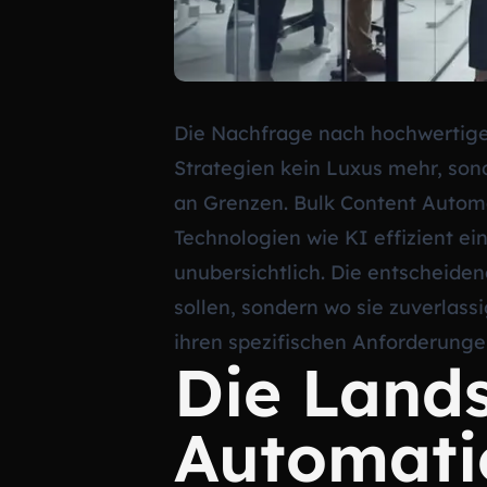
Die Nachfrage nach hochwertige
Strategien kein Luxus mehr, son
an Grenzen. Bulk Content Automa
Technologien wie KI effizient ei
unubersichtlich. Die entscheide
sollen, sondern wo sie zuverlass
ihren spezifischen Anforderungen
Die Lands
Automati