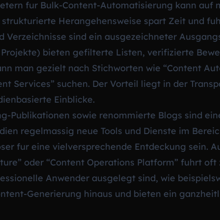
etern fur Bulk-Content-Automatisierung kann auf 
 strukturierte Herangehensweise spart Zeit und fu
d Verzeichnisse sind ein ausgezeichneter Ausgangs
rojekte) bieten gefilterte Listen, verifizierte Be
ann man gezielt nach Stichworten wie “Content Au
nt Services” suchen. Der Vorteil liegt in der Trans
enbasierte Einblicke.
ng-Publikationen sowie renommierte Blogs sind eine
dien regelmassig neue Tools und Dienste im Bereich
oser fur eine vielversprechende Entdeckung sein. A
cture” oder “Content Operations Platform” fuhrt oft 
fessionelle Anwender ausgelegt sind, wie beispiels
ntent-Generierung hinaus und bieten ein ganzheitl