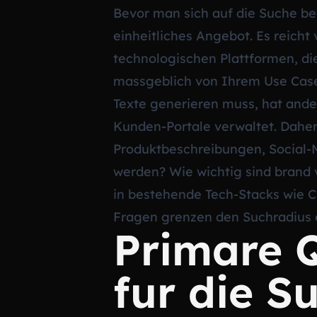
Bevor man sich auf die Suche begi
einheitliches Angebot. Es reicht
technologischen Plattformen, di
massgeblich von Ihrem Use Case,
Texte generieren muss, hat ander
Kunden-Portale verwaltet. Daher 
Produktbeschreibungen, Social-M
werden? Wie wichtig sind brand 
in bestehende Tech-Stacks wie 
Fragen grenzen den Suchradius e
Primare Q
fur die S