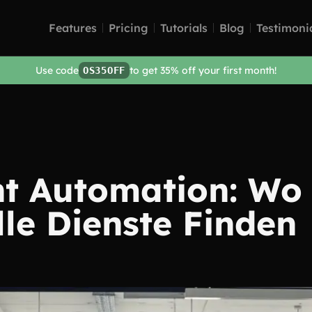
Features
Pricing
Tutorials
Blog
Testimoni
Use code
to get 35% off your first month!
OS35OFF
t Automation: Wo 
lle Dienste Finden