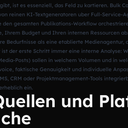
bt, ist es essenziell, das Feld zu kartieren. Bulk 
 von reinen KI-Textgeneratoren uber Full-Service-A
e den gesamten Publikations-Workflow orchestriere
 Ihrem Budget und Ihren internen Ressourcen ab. 
e Bedurfnisse als eine etablierte Medienagentur, 
ist der erste Schritt immer eine interne Analyse: 
edia-Posts) sollen in welchem Volumen und in wel
voice, faktische Genauigkeit und individuelle Anpa
CMS, CRM oder Projektmanagement-Tools integrierba
rheblich ein.
uellen und Pla
uche