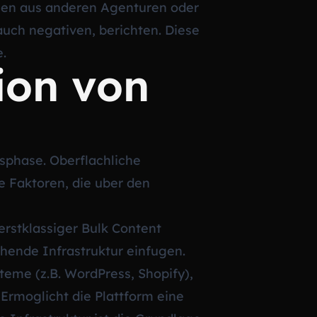
gen aus anderen Agenturen oder
uch negativen, berichten. Diese
e.
tion von
gsphase. Oberflachliche
e Faktoren, die uber den
erstklassiger Bulk Content
ehende Infrastruktur einfugen.
eme (z.B. WordPress, Shopify),
rmoglicht die Plattform eine