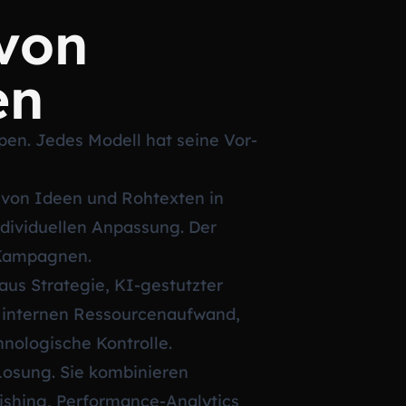
 von
en
ypen. Jedes Modell hat seine Vor-
 von Ideen und Rohtexten in
individuellen Anpassung. Der
r Kampagnen.
 aus Strategie, KI-gestutzter
n internen Ressourcenaufwand,
nologische Kontrolle.
Losung. Sie kombinieren
ishing, Performance-Analytics