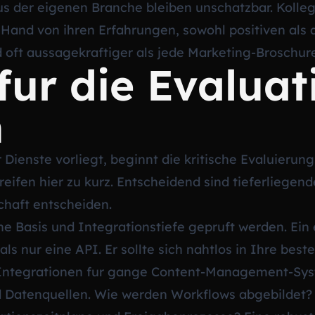
 der eigenen Branche bleiben unschatzbar. Kolle
and von ihren Erfahrungen, sowohl positiven als a
 oft aussagekraftiger als jede Marketing-Broschur
 fur die Evalua
n
r Dienste vorliegt, beginnt die kritische Evaluierun
eifen hier zu kurz. Entscheidend sind tieferliegend
schaft entscheiden.
e Basis und Integrationstiefe gepruft werden. Ein 
ls nur eine API. Er sollte sich nahtlos in Ihre best
 Integrationen fur gange Content-Management-Syst
 Datenquellen. Wie werden Workflows abgebildet? E