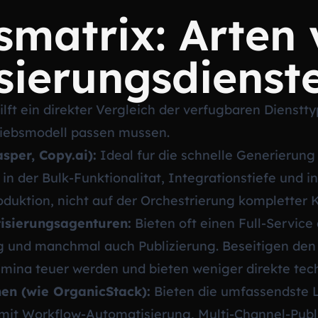
smatrix: Arten
sierungsdienst
ilft ein direkter Vergleich der verfugbaren Dienstt
riebsmodell passen mussen.
sper, Copy.ai):
Ideal fur die schnelle Generierung
 in der Bulk-Funktionalitat, Integrationstiefe und 
roduktion, nicht auf der Orchestrierung komplette
tisierungsagenturen:
Bieten oft einen Full-Service
ng und manchmal auch Publizierung. Beseitigen de
mina teuer werden und bieten weniger direkte tech
men (wie OrganicStack):
Bieten die umfassendste 
mit Workflow-Automatisierung, Multi-Channel-Publ