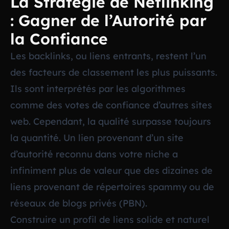
La Stratégie de Netlinking
: Gagner de l’Autorité par
la Confiance
Les backlinks, ou liens entrants, restent l’un
des facteurs de classement les plus puissants.
Ils sont interprétés par les algorithmes
comme des votes de confiance d’autres sites
web. Cependant, la qualité surpasse toujours
la quantité. Un lien provenant d’un site
d’autorité reconnu dans votre niche a
infiniment plus de valeur que des dizaines de
liens provenant de répertoires spammy ou de
réseaux de blogs privés (PBN).
Construire un profil de liens solide et naturel