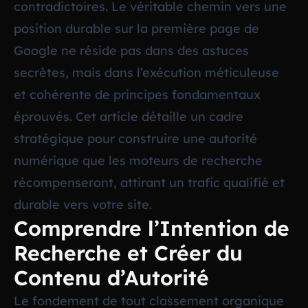
contradictoires. Le véritable chemin vers une
position durable sur la première page de
Google ne réside pas dans des astuces
secrètes, mais dans l’exécution méticuleuse
et cohérente de principes fondamentaux
éprouvés. Cet article détaille un cadre
stratégique pour construire une autorité
numérique que les moteurs de recherche
récompenseront, attirant un trafic qualifié et
durable vers votre site.
Comprendre l’Intention de
Recherche et Créer du
Contenu d’Autorité
Le fondement de tout classement organique