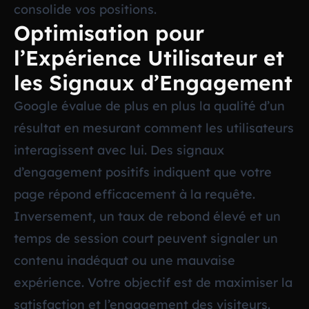
consolide vos positions.
Optimisation pour
l’Expérience Utilisateur et
les Signaux d’Engagement
Google évalue de plus en plus la qualité d’un
résultat en mesurant comment les utilisateurs
interagissent avec lui. Des signaux
d’engagement positifs indiquent que votre
page répond efficacement à la requête.
Inversement, un taux de rebond élevé et un
temps de session court peuvent signaler un
contenu inadéquat ou une mauvaise
expérience. Votre objectif est de maximiser la
satisfaction et l’engagement des visiteurs.