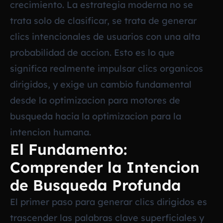
crecimiento. La estrategia moderna no se
trata solo de clasificar, se trata de generar
clics intencionales de usuarios con una alta
probabilidad de accion. Esto es lo que
significa realmente impulsar clics organicos
dirigidos, y exige un cambio fundamental
desde la optimizacion para motores de
busqueda hacia la optimizacion para la
intencion humana.
El Fundamento:
Comprender la Intencion
de Busqueda Profunda
El primer paso para generar clics dirigidos es
trascender las palabras clave superficiales y