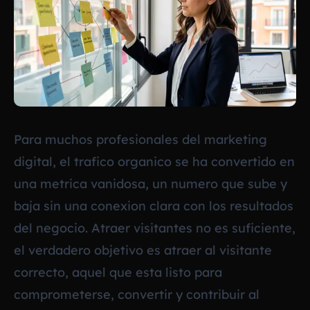
Para muchos profesionales del marketing
digital, el trafico organico se ha convertido en
una metrica vanidosa, un numero que sube y
baja sin una conexion clara con los resultados
del negocio. Atraer visitantes no es suficiente,
el verdadero objetivo es atraer al visitante
correcto, aquel que esta listo para
comprometerse, convertir y contribuir al