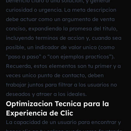
beneficio claro o una solucion, y generar
curiosidad o urgencia. La meta descripcion
debe actuar como un argumento de venta
conciso, expandiendo la promesa del titulo,
incluyendo terminos de accion y, cuando sea
posible, un indicador de valor unico (como
“paso a paso” o “con ejemplos practicos”).
Recuerda, estos elementos son tu primer y a
veces unico punto de contacto, deben
trabajar juntos para filtrar a los usuarios no
deseados y atraer a los ideales.
Optimizacion Tecnica para la
Experiencia de Clic
La capacidad de un usuario para encontrar y