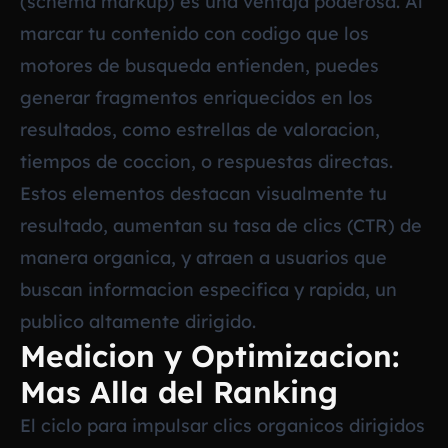
(schema markup) es una ventaja poderosa. Al
marcar tu contenido con codigo que los
motores de busqueda entienden, puedes
generar fragmentos enriquecidos en los
resultados, como estrellas de valoracion,
tiempos de coccion, o respuestas directas.
Estos elementos destacan visualmente tu
resultado, aumentan su tasa de clics (CTR) de
manera organica, y atraen a usuarios que
buscan informacion especifica y rapida, un
publico altamente dirigido.
Medicion y Optimizacion:
Mas Alla del Ranking
El ciclo para impulsar clics organicos dirigidos