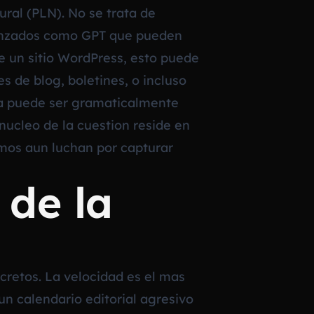
ural (PLN). No se trata de
avanzados como GPT que pueden
e un sitio WordPress, esto puede
 de blog, boletines, o incluso
ida puede ser gramaticalmente
nucleo de la cuestion reside en
tmos aun luchan por capturar
 de la
cretos. La velocidad es el mas
n calendario editorial agresivo