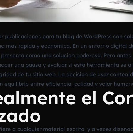
r publicaciones para tu blog de WordPress con solo
 mas rapida y economica. En un entorno digital do
 presenta como una solucion poderosa. Pero antes 
al hacer una pausa y evaluar si esta herramienta se a
egridad de tu sitio web. La decision de usar conteni
 equilibrio entre eficiencia, calidad y valor human
ealmente el Co
zado
iere a cualquier material escrito, y a veces disena