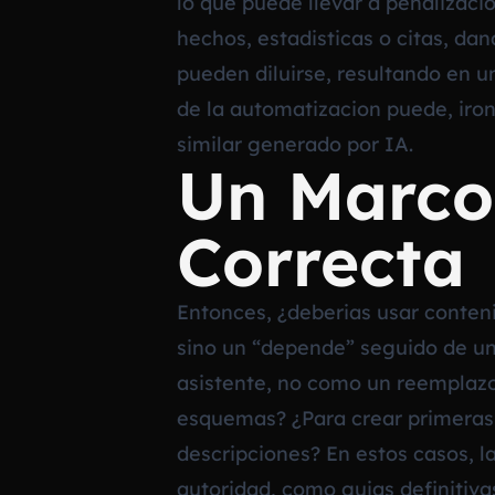
lo que puede llevar a penalizaci
hechos, estadisticas o citas, da
pueden diluirse, resultando en 
de la automatizacion puede, iron
similar generado por IA.
Un Marco
Correcta
Entonces, ¿deberias usar conteni
sino un “depende” seguido de un 
asistente, no como un reemplazo.
esquemas? ¿Para crear primeras 
descripciones? En estos casos, l
autoridad, como guias definitiv