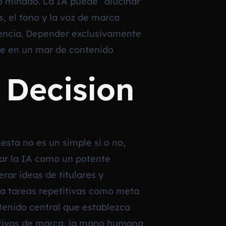
po minado. La IA puede “alucinar”
s, el tono y la voz de marca
iencia. Depender exclusivamente
ble en un mar de contenido
 Decision
sta no es un simple si o no,
sar la IA como un potente
rar ideas de titulares y
a tareas repetitivas como meta
tenido central que establezca
rativas de marca, la mano humana