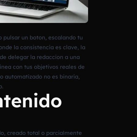
 pulsar un boton, escalando tu
nde la consistencia es clave, la
de delegar la redaccion a una
linea con tus objetivos reales de
do automatizado no es binaria,
o.
ntenido
do, creado total o parcialmente