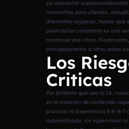
sin aumentar exponencialmente l
micrositios para clientes, actual
diferentes regiones, tareas que
publicacion constante es una se
mantener ese ritmo. Finalmente,
presupuestarios a otras areas co
Los Riesg
Criticas
Por brillante que sea la IA, care
es la creacion de contenido sup
priorizan la Experiencia E-E-A-T 
automatizado, sin supervision ni