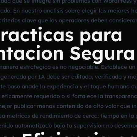
ada que se integre sin problemas con WordPress y o
zada. En nuestro analisis sobre
elegir las mejores 
criterios clave que los operadores deben considerar
racticas para
tacion Segura
manera estrategica es no negociable. Establece un 
generada por IA debe ser editada, verificada y mej
Este paso anade la experiencia y el toque humano qu
s eticamente requerido o si fortalece la transparen
mejor publicar menos contenido de alto valor que in
rea metricas de rendimiento de cerca: tiempo en la 
tenido automatizado bajo tu supervision no desemp