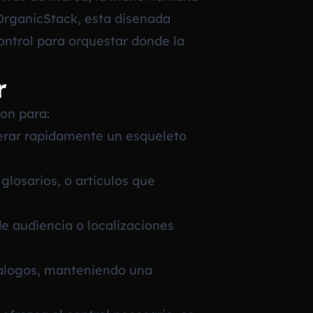
 OrganicStack, esta disenada
control para orquestar donde la
r
ion para:
nerar rapidamente un esqueleto
losarios, o articulos que
e audiencia o localizaciones
talogos, manteniendo una