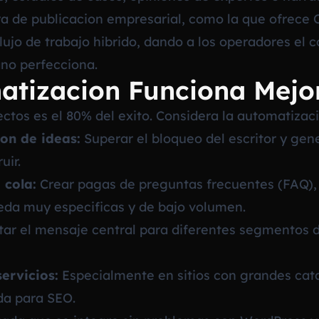
tura de publicacion empresarial, como la que ofrece
lujo de trabajo hibrido, dando a los operadores el 
no perfecciona.
atizacion Funciona Mejo
ectos es el 80% del exito. Considera la automatizac
on de ideas:
Superar el bloqueo del escritor y ge
uir.
 cola:
Crear pagas de preguntas frecuentes (FAQ), g
eda muy especificas y de bajo volumen.
ar el mensaje central para diferentes segmentos d
ervicios:
Especialmente en sitios con grandes ca
da para SEO.