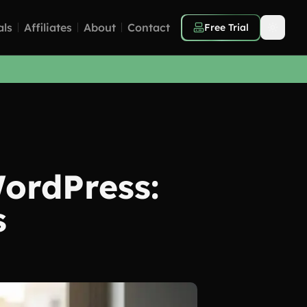
als
Affiliates
About
Contact
Free Trial
ordPress:
s