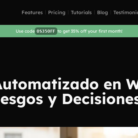
Features
Pricing
Tutorials
Blog
Testimoni
Use code
to get 35% off your first month!
OS35OFF
Automatizado en W
iesgos y Decisione