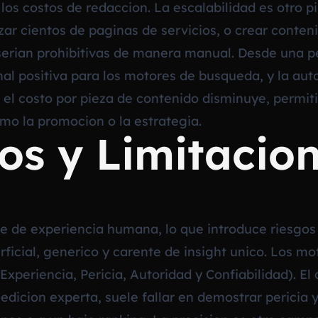
os costos de redaccion. La escalabilidad es otro p
izar cientos de paginas de servicios, o crear conten
 serian prohibitivas de manera manual. Desde una p
nal positiva para los motores de busqueda, y la au
 el costo por pieza de contenido disminuye, permit
mo la promocion o la estrategia.
os y Limitacio
ce de experiencia humana, lo que introduce riesgos 
erficial, generico y carente de insight unico. Los
(Experiencia, Pericia, Autoridad y Confiabilidad). 
 edicion experta, suele fallar en demostrar pericia