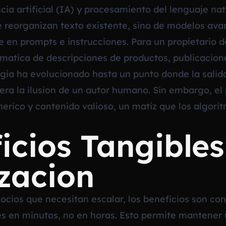
ncia artificial (IA) y procesamiento del lenguaje nat
ue reorganizan texto existente, sino de modelos 
 en prompts e instrucciones. Para un propietario d
matica de descripciones de productos, publicaciones
logia ha evolucionado hasta un punto donde la sal
era la ilusion de un autor humano. Sin embargo, el 
nerico y contenido valioso, un matiz que los algori
icios Tangibles
zacion
cios que necesitan escalar, los beneficios son con
s en minutos, no en horas. Esto permite mantener u