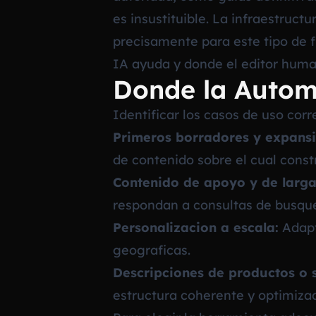
es insustituible. La infraestruc
precisamente para este tipo de f
IA ayuda y donde el editor huma
Donde la Autom
Identificar los casos de uso corr
Primeros borradores y expansi
de contenido sobre el cual constr
Contenido de apoyo y de larga
respondan a consultas de busqu
Personalizacion a escala:
Adapt
geograficas.
Descripciones de productos o s
estructura coherente y optimiza