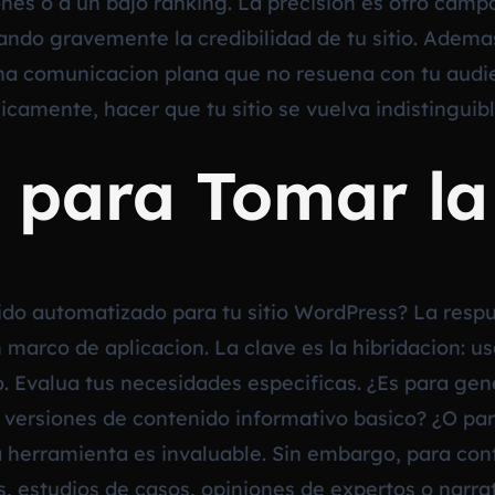
ones o a un bajo ranking. La precision es otro cam
nando gravemente la credibilidad de tu sitio. Adema
una comunicacion plana que no resuena con tu aud
icamente, hacer que tu sitio se vuelva indistingui
 para Tomar la
do automatizado para tu sitio WordPress? La respue
marco de aplicacion. La clave es la hibridacion: u
 Evalua tus necesidades especificas. ¿Es para gene
versiones de contenido informativo basico? ¿O par
a herramienta es invaluable. Sin embargo, para con
as, estudios de casos, opiniones de expertos o nar