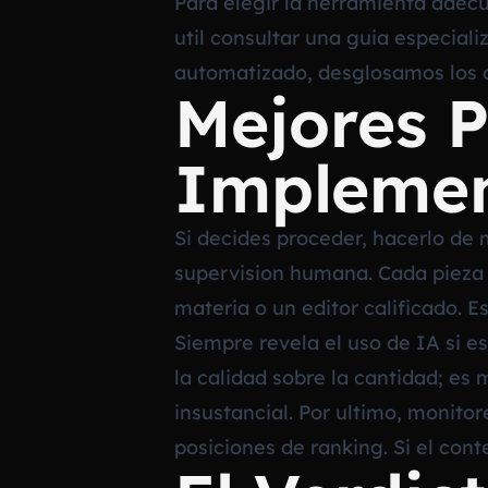
Para elegir la herramienta adecu
util consultar una guia especiali
automatizado
, desglosamos los 
Mejores P
Implemen
Si decides proceder, hacerlo de 
supervision humana. Cada pieza 
materia o un editor calificado. 
Siempre revela el uso de IA si e
la calidad sobre la cantidad; es 
insustancial. Por ultimo, monito
posiciones de ranking. Si el con