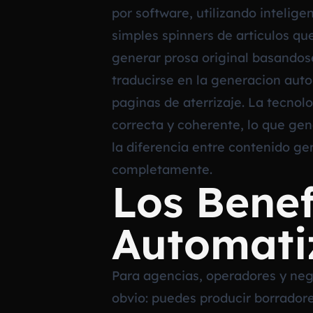
por software, utilizando intelige
simples spinners de articulos q
generar prosa original basandose
traducirse en la generacion auto
paginas de aterrizaje. La tecno
correcta y coherente, lo que gen
la diferencia entre contenido ge
completamente.
Los Benef
Automati
Para agencias, operadores y nego
obvio: puedes producir borradore