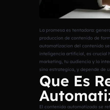
La promesa es tentadora: genera
produccion de contenido de forma
automatizacion del contenido se
inteligencia artificial, es cruci
marketing, tu audiencia y la int
sino estrategica, y depende de un
Que Es R
Automati
El contenido automatizado se ref