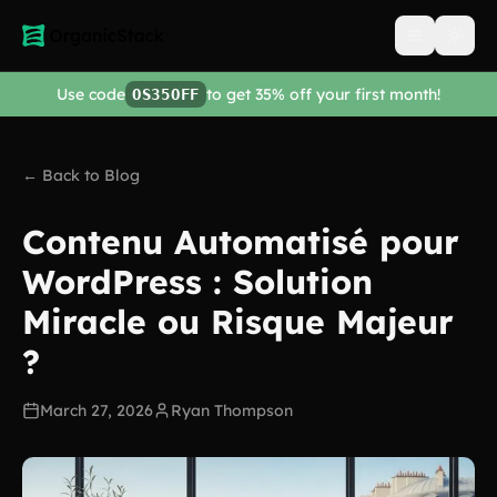
Open men
Use code
to get 35% off your first month!
OS35OFF
← Back to Blog
Contenu Automatisé pour
WordPress : Solution
Miracle ou Risque Majeur
?
March 27, 2026
Ryan Thompson