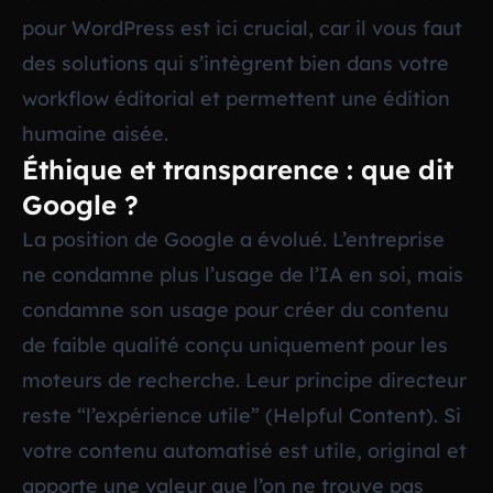
pour WordPress
est ici crucial, car il vous faut
des solutions qui s’intègrent bien dans votre
workflow éditorial et permettent une édition
humaine aisée.
Éthique et transparence : que dit
Google ?
La position de Google a évolué. L’entreprise
ne condamne plus l’usage de l’IA en soi, mais
condamne son usage pour créer du contenu
de faible qualité conçu uniquement pour les
moteurs de recherche. Leur principe directeur
reste “l’expérience utile” (Helpful Content). Si
votre contenu automatisé est utile, original et
apporte une valeur que l’on ne trouve pas