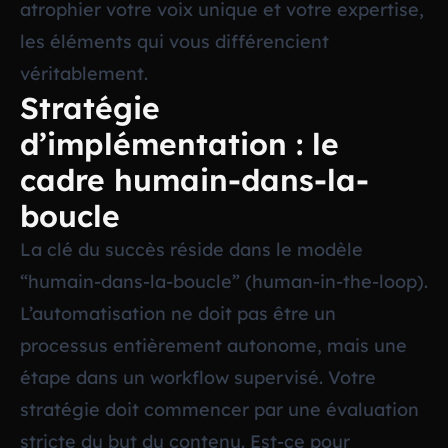
atrophier votre voix unique et votre expertise,
les éléments qui vous différencient
véritablement.
Stratégie
d’implémentation : le
cadre humain-dans-la-
boucle
La clé du succès réside dans le modèle
“humain-dans-la-boucle” (human-in-the-loop).
L’automatisation ne doit pas être un
processus entièrement autonome, mais une
étape dans un workflow supervisé. Votre
stratégie doit commencer par une évaluation
stricte du but du contenu. Est-ce pour