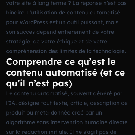
votre site à long terme ? La réponse n’est pas
binaire. L’utilisation de contenu automatisé
pour WordPress est un outil puissant, mais
son succès dépend entièrement de votre
stratégie, de votre éthique et de votre
compréhension des limites de la technologie.
Comprendre ce qu’est le
contenu automatisé (et ce
qu’il n’est pas)
Le contenu automatisé, souvent généré par
l’IA, désigne tout texte, article, description de
produit ou meta-donnée créé par un
algorithme sans intervention humaine directe
sur la rédaction initiale. Il ne s’agit pas de