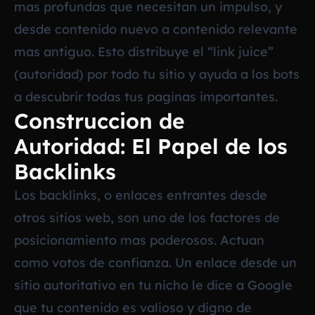
mas profundas que necesitan un impulso, y
desde contenido nuevo a contenido relevante
mas antiguo. Esto distribuye el “link juice”
(autoridad) por todo tu sitio y ayuda a los bots
a descubrir todas tus paginas importantes.
Construccion de
Autoridad: El Papel de los
Backlinks
Los backlinks, o enlaces entrantes desde
otros sitios web, son uno de los factores de
posicionamiento mas poderosos. Actuan
como votos de confianza. Un enlace desde un
sitio autoritativo en tu nicho le dice a Google
que tu contenido es valioso y digno de