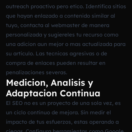
outreach proactivo pero etico. Identifica sitios
que hayan enlazado a contenido similar al
tuyo, contacta al webmaster de manera
personalizada y sugiereles tu recurso como
una adicion aun mejor o mas actualizada para
su articulo. Las tecnicas agresivas o de
compra de enlaces pueden resultar en
penalizaciones severas.
Medicion, Analisis y
Adaptacion Continua
El SEO no es un proyecto de una sola vez, es
un ciclo continuo de mejora. Sin medir el
impacto de tus esfuerzos, estas operando a
ciegas. Configura herramientas como Google