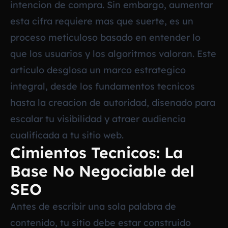
intencion de compra. Sin embargo, aumentar
esta cifra requiere mas que suerte, es un
proceso meticuloso basado en entender lo
que los usuarios y los algoritmos valoran. Este
articulo desglosa un marco estrategico
integral, desde los fundamentos tecnicos
hasta la creacion de autoridad, disenado para
escalar tu visibilidad y atraer audiencia
cualificada a tu sitio web.
Cimientos Tecnicos: La
Base No Negociable del
SEO
Antes de escribir una sola palabra de
contenido, tu sitio debe estar construido