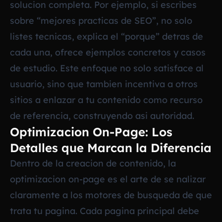
solucion completa. Por ejemplo, si escribes
sobre “mejores practicas de SEO”, no solo
listes tecnicas, explica el “porque” detras de
cada una, ofrece ejemplos concretos y casos
de estudio. Este enfoque no solo satisface al
usuario, sino que tambien incentiva a otros
sitios a enlazar a tu contenido como recurso
de referencia, construyendo asi autoridad.
Optimizacion On-Page: Los
Detalles que Marcan la Diferencia
Dentro de la creacion de contenido, la
optimizacion on-page es el arte de se nalizar
claramente a los motores de busqueda de que
trata tu pagina. Cada pagina principal debe