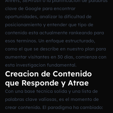
Ahrefs, SEMrush o la planificacion de palabras
clave de Google para encontrar
oportunidades, analizar la dificultad de
posicionamiento y entender que tipo de
contenido esta actualmente rankeando para
esos terminos. Un enfoque estructurado,
como el que se describe en nuestro
plan para
aumentar visitantes en 30 dias
, comienza con
esta investigacion fundamental.
Creacion de Contenido
que Responde y Atrae
Con una base tecnica solida y una lista de
palabras clave valiosas, es el momento de
crear contenido. El paradigma ha cambiado: