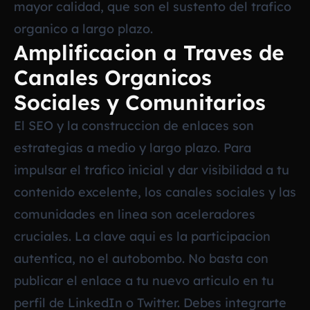
mayor calidad, que son el sustento del trafico
organico a largo plazo.
Amplificacion a Traves de
Canales Organicos
Sociales y Comunitarios
El SEO y la construccion de enlaces son
estrategias a medio y largo plazo. Para
impulsar el trafico inicial y dar visibilidad a tu
contenido excelente, los canales sociales y las
comunidades en linea son aceleradores
cruciales. La clave aqui es la participacion
autentica, no el autobombo. No basta con
publicar el enlace a tu nuevo articulo en tu
perfil de LinkedIn o Twitter. Debes integrarte