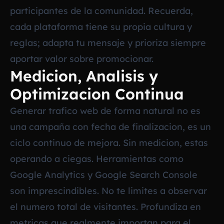
participantes de la comunidad. Recuerda,
cada plataforma tiene su propia cultura y
reglas; adapta tu mensaje y prioriza siempre
aportar valor sobre promocionar.
Medicion, Analisis y
Optimizacion Continua
Generar trafico web de forma natural no es
una campaña con fecha de finalizacion, es un
ciclo continuo de mejora. Sin medicion, estas
operando a ciegas. Herramientas como
Google Analytics y Google Search Console
son imprescindibles. No te limites a observar
el numero total de visitantes. Profundiza en
metricas que realmente importan para el