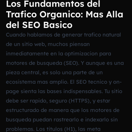
Los Fundamentos del
Trafico Organico: Mas Alla
del SEO Basico
Cuando hablamos de generar trafico natural
de un sitio web, muchos piensan
inmediatamente en la optimizacion para
motores de busqueda (SEO). Y aunque es una
pieza central, es solo una parte de un
ecosistema mas amplio. El SEO tecnico y on-
page sienta las bases indispensables. Tu sitio
debe ser rapido, seguro (HTTPS), y estar
estructurado de manera que los motores de
busqueda puedan rastrearlo e indexarlo sin
problemas. Los titulos (H1), las meta