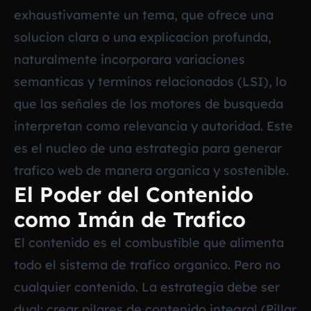
exhaustivamente un tema, que ofrece una
solucion clara o una explicacion profunda,
naturalmente incorporara variaciones
semanticas y terminos relacionados (LSI), lo
que las señales de los motores de busqueda
interpretan como relevancia y autoridad. Este
es el nucleo de una estrategia para generar
trafico web de manera organica y sostenible.
El Poder del Contenido
como Imán de Trafico
El contenido es el combustible que alimenta
todo el sistema de trafico organico. Pero no
cualquier contenido. La estrategia debe ser
dual: crear pilares de contenido integral (Pillar