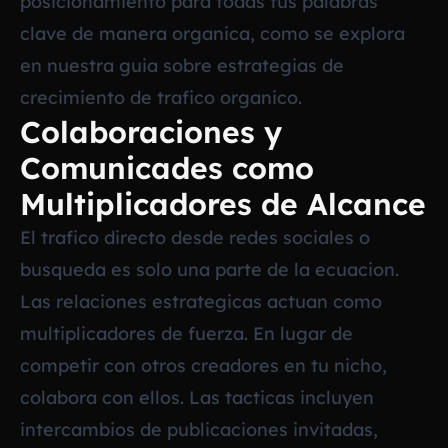
posicionamiento para todas tus palabras
clave de manera organica, como se explora
en nuestra guia sobre
estrategias de
crecimiento de trafico organico
.
Colaboraciones y
Comunicades como
Multiplicadores de Alcance
El trafico directo desde redes sociales o
busqueda es solo una parte de la ecuacion.
Las relaciones estrategicas actuan como
multiplicadores de fuerza. En lugar de
competir con otros creadores en tu nicho,
colabora con ellos. Las tacticas incluyen
intercambios de publicaciones invitadas,