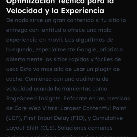
Optimizacion Tecnica para la
Velocidad y la Experiencia
De nada sirve un gran contenido si tu sitio lo
entrega con lentitud o ofrece una mala
experiencia en movil. Los algoritmos de
busqueda, especialmente Google, priorizan
abiertamente los sitios rapidos y faciles de
usar. Esto va mas alla de usar un plugin de
cache. Comienza con una auditoria de
velocidad usando herramientas como
PageSpeed Insights. Enfocate en las metricas
de Core Web Vitals: Largest Contentful Paint
(LCP), First Input Delay (FID), y Cumulative
Layout Shift (CLS). Soluciones comunes