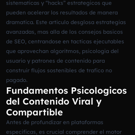
sistematicas y “hacks” estrategicos que
pueden acelerar los resultados de manera
dramatica. Este articulo desglosa estrategias
avanzadas, mas alla de los consejos basicos
de SEO, centrandose en tacticas ejecutables
que aprovechan algoritmos, psicologia del
usuario y patrones de contenido para
construir flujos sostenibles de trafico no
pagado.
Fundamentos Psicologicos
del Contenido Viral y
Compartible
Antes de profundizar en plataformas
especificas, es crucial comprender el motor