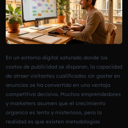
En un entorno digital saturado donde los
costos de publicidad se disparan, la capacidad
de atraer visitantes cualificados sin gastar en
anuncios se ha convertido en una ventaja
competitiva decisiva. Muchos emprendedores
y marketers asumen que el crecimiento
organico es lento y misterioso, pero la
realidad es que existen metodologias