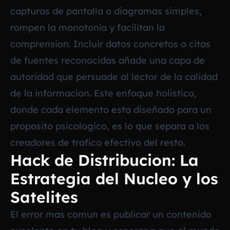
capturas de pantalla o diagramas simples,
rompen la monotonía y facilitan la
comprension. Incluir datos concretos o citas
de fuentes reconocidas añade una capa de
autoridad que persuade al lector de la calidad
de la informacion. Este enfoque holistico,
donde cada elemento esta diseñado para un
proposito psicologico, es lo que separa a los
creadores de trafico efectivo del resto.
Hack de Distribucion: La
Estrategia del Nucleo y los
Satelites
El error mas comun es publicar un contenido