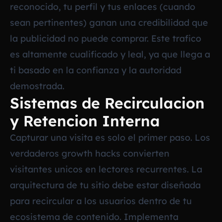
reconocido, tu perfil y tus enlaces (cuando
sean pertinentes) ganan una credibilidad que
la publicidad no puede comprar. Este trafico
es altamente cualificado y leal, ya que llega a
ti basado en la confianza y la autoridad
demostrada.
Sistemas de Recirculacion
y Retencion Interna
Capturar una visita es solo el primer paso. Los
verdaderos growth hacks convierten
visitantes unicos en lectores recurrentes. La
arquitectura de tu sitio debe estar diseñada
para recircular a los usuarios dentro de tu
ecosistema de contenido. Implementa