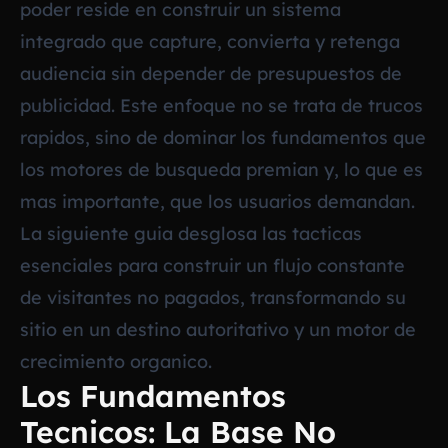
poder reside en construir un sistema
integrado que capture, convierta y retenga
audiencia sin depender de presupuestos de
publicidad. Este enfoque no se trata de trucos
rapidos, sino de dominar los fundamentos que
los motores de busqueda premian y, lo que es
mas importante, que los usuarios demandan.
La siguiente guia desglosa las tacticas
esenciales para construir un flujo constante
de visitantes no pagados, transformando su
sitio en un destino autoritativo y un motor de
crecimiento organico.
Los Fundamentos
Tecnicos: La Base No