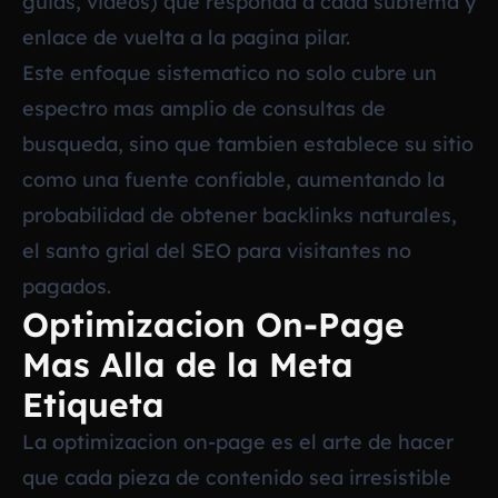
guias, videos) que responda a cada subtema y
enlace de vuelta a la pagina pilar.
Este enfoque sistematico no solo cubre un
espectro mas amplio de consultas de
busqueda, sino que tambien establece su sitio
como una fuente confiable, aumentando la
probabilidad de obtener backlinks naturales,
el santo grial del SEO para visitantes no
pagados.
Optimizacion On-Page
Mas Alla de la Meta
Etiqueta
La optimizacion on-page es el arte de hacer
que cada pieza de contenido sea irresistible