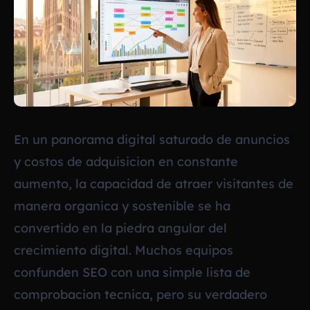
En un panorama digital saturado de anuncios
y costos de adquisicion en constante
aumento, la capacidad de atraer visitantes de
manera organica y sostenible se ha
convertido en la piedra angular del
crecimiento digital. Muchos equipos
confunden SEO con una simple lista de
comprobacion tecnica, pero su verdadero