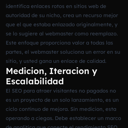
identifica enlaces rotos en sitios web de
autoridad de su nicho, crea un recurso mejor
que el que estaba enlazado originalmente, y
se lo sugiere al webmaster como reemplazo.
Este enfoque proporciona valor a todas las
partes, el webmaster soluciona un error en su
sitio, y usted gana un enlace de calidad.
Medicion, Iteracion y
Escalabilidad
El SEO para atraer visitantes no pagados no
es un proyecto de un solo lanzamiento, es un
ciclo continuo de mejora. Sin medicion, esta
operando a ciegas. Debe establecer un marco
de analitica que conecte el rendimiento SEO