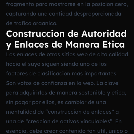
fragmento para mostrarse en la posicion cero,
capturando una cantidad desproporcionada
de trafico organico.
Construccion de Autoridad
y Enlaces de Manera Etica
Los enlaces de otros sitios web de alta calidad
hacia el suyo siguen siendo uno de los
factores de clasificacion mas importantes.
Son votos de confianza en la web. La clave
para adquirirlos de manera sostenible y etica,
sin pagar por ellos, es cambiar de una
mentalidad de “construccion de enlaces” a
una de “creacion de activos vinculables”. En
esencia, debe crear contenido tan util, unico o