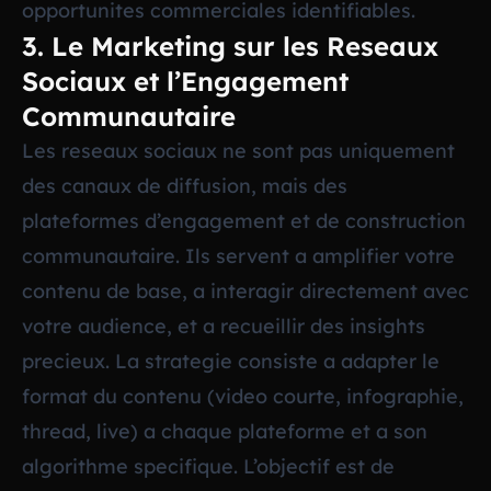
opportunites commerciales identifiables.
3. Le Marketing sur les Reseaux
Sociaux et l’Engagement
Communautaire
Les reseaux sociaux ne sont pas uniquement
des canaux de diffusion, mais des
plateformes d’engagement et de construction
communautaire. Ils servent a amplifier votre
contenu de base, a interagir directement avec
votre audience, et a recueillir des insights
precieux. La strategie consiste a adapter le
format du contenu (video courte, infographie,
thread, live) a chaque plateforme et a son
algorithme specifique. L’objectif est de