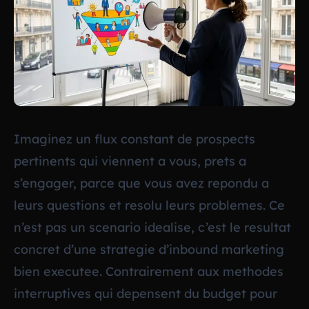
Imaginez un flux constant de prospects
pertinents qui viennent a vous, prets a
s’engager, parce que vous avez repondu a
leurs questions et resolu leurs problemes. Ce
n’est pas un scenario idealise, c’est le resultat
concret d’une strategie d’inbound marketing
bien executee. Contrairement aux methodes
interruptives qui depensent du budget pour