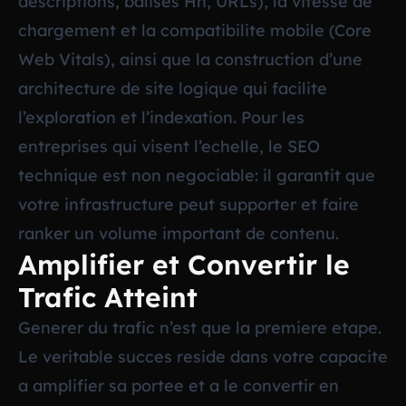
descriptions, balises Hn, URLs), la vitesse de
chargement et la compatibilite mobile (Core
Web Vitals), ainsi que la construction d’une
architecture de site logique qui facilite
l’exploration et l’indexation. Pour les
entreprises qui visent l’echelle, le SEO
technique est non negociable: il garantit que
votre infrastructure peut supporter et faire
ranker un volume important de contenu.
Amplifier et Convertir le
Trafic Atteint
Generer du trafic n’est que la premiere etape.
Le veritable succes reside dans votre capacite
a amplifier sa portee et a le convertir en