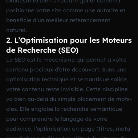
exhaustif et bien structure (pillar content)
positionne votre site comme une autorite et
beneficie d’un meilleur referencement
naturel.
2. L’Optimisation pour les Moteurs
de Recherche (SEO)
Le SEO est le mecanisme qui permet a votre
contenu precieux d’etre decouvert. Sans une
optimisation technique et semantique solide,
votre contenu reste invisible. Cette discipline
va bien au-dela du simple placement de mots-
cles. Elle englobe la recherche semantique
pour comprendre le langage de votre
audience, l’optimisation on-page (titres, meta