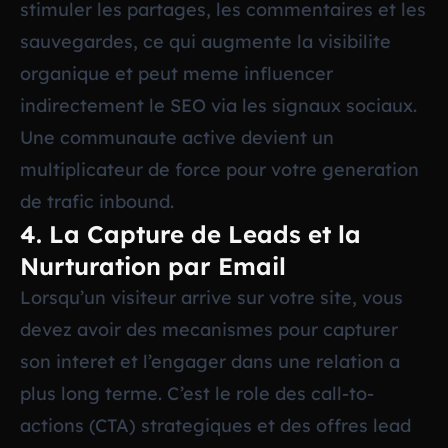
stimuler les partages, les commentaires et les
sauvegardes, ce qui augmente la visibilite
organique et peut meme influencer
indirectement le SEO via les signaux sociaux.
Une communaute active devient un
multiplicateur de force pour votre generation
de trafic inbound.
4. La Capture de Leads et la
Nurturation par Email
Lorsqu’un visiteur arrive sur votre site, vous
devez avoir des mecanismes pour capturer
son interet et l’engager dans une relation a
plus long terme. C’est le role des call-to-
actions (CTA) strategiques et des offres lead