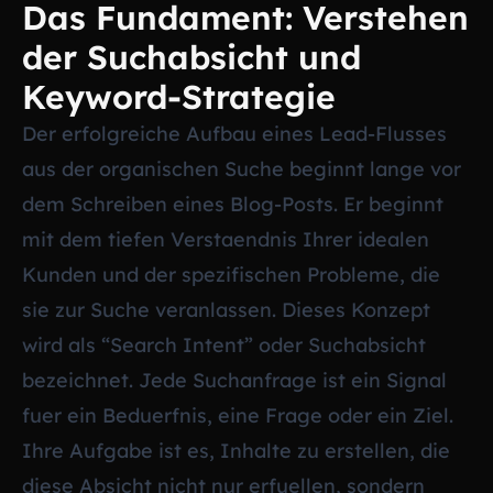
Das Fundament: Verstehen
der Suchabsicht und
Keyword-Strategie
Der erfolgreiche Aufbau eines Lead-Flusses
aus der organischen Suche beginnt lange vor
dem Schreiben eines Blog-Posts. Er beginnt
mit dem tiefen Verstaendnis Ihrer idealen
Kunden und der spezifischen Probleme, die
sie zur Suche veranlassen. Dieses Konzept
wird als “Search Intent” oder Suchabsicht
bezeichnet. Jede Suchanfrage ist ein Signal
fuer ein Beduerfnis, eine Frage oder ein Ziel.
Ihre Aufgabe ist es, Inhalte zu erstellen, die
diese Absicht nicht nur erfuellen, sondern