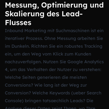
Messung, Optimierung und
Skalierung des Lead-
Flusses
Inbound Marketing mit Suchmaschinen ist ein
iterativer Prozess. Ohne Messung arbeiten Sie
im Dunkeln. Richten Sie ein robustes Tracking
ein, um den Weg vom Klick zum Kunden
nachzuverfolgen. Nutzen Sie Google Analytics
4, um das Verhalten der Nutzer zu verstehen:
Welche Seiten generieren die meisten
Conversions? Wie lang ist der Weg zur
Conversion? Welche Keywords (ueber Search
Console) bringen tatsaechlich Leads? Die
Analyse dieser Daten zeigt Ihnen, wo Ihre