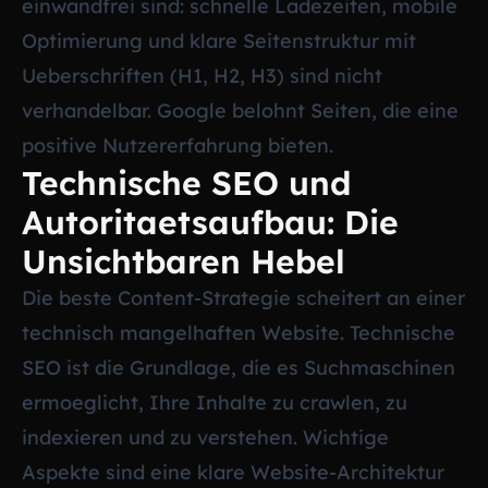
einwandfrei sind: schnelle Ladezeiten, mobile
Optimierung und klare Seitenstruktur mit
Ueberschriften (H1, H2, H3) sind nicht
verhandelbar. Google belohnt Seiten, die eine
positive Nutzererfahrung bieten.
Technische SEO und
Autoritaetsaufbau: Die
Unsichtbaren Hebel
Die beste Content-Strategie scheitert an einer
technisch mangelhaften Website. Technische
SEO ist die Grundlage, die es Suchmaschinen
ermoeglicht, Ihre Inhalte zu crawlen, zu
indexieren und zu verstehen. Wichtige
Aspekte sind eine klare Website-Architektur