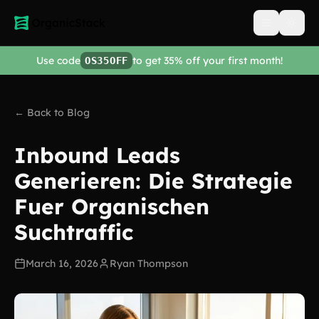
Open men
Use code
to get 35% off your first month!
OS35OFF
← Back to Blog
Inbound Leads
Generieren: Die Strategie
Fuer Organischen
Suchtraffic
March 16, 2026
Ryan Thompson