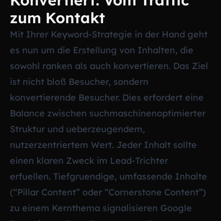
zum Kontakt
Mit Ihrer Keyword-Strategie in der Hand geht
es nun um die Erstellung von Inhalten, die
sowohl ranken als auch konvertieren. Das Ziel
ist nicht bloß Besucher, sondern
konvertierende Besucher. Dies erfordert eine
Balance zwischen suchmaschinenoptimierter
Struktur und ueberzeugendem,
nutzerzentriertem Wert. Jeder Inhalt sollte
einen klaren Zweck im Lead-Trichter
erfuellen. Tiefgruendige, umfassende Inhalte
(“Pillar Content” oder “Cornerstone Content”)
zu einem Kernthema signalisieren Google