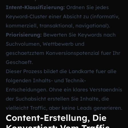
Intent-Klassifizierung:
Ordnen Sie jedes
Keyword-Cluster einer Absicht zu (informativ,
kommerziell, transaktional, navigational).
Priorisierung:
Bewerten Sie Keywords nach
Suchvolumen, Wettbewerb und
geschaetzztem Konversionspotenzial fuer Ihr
Geschaeft.
Dieser Prozess bildet die Landkarte fuer alle
folgenden Inhalts- und Technik-
Entscheidungen. Ohne ein klares Verstaendnis
der Suchabsicht erstellen Sie Inhalte, die
vielleicht Traffic, aber keine Leads generieren.
Content-Erstellung, Die
Konvertiert: Vom Traffic