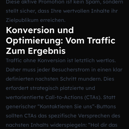
Diese aktive Promotion ist kein Spam, sondern
stellt sicher, dass Ihre wertvollen Inhalte ihr
Zielpublikum erreichen.
Konversion und
Optimierung: Vom Traffic
Zum Ergebnis
Traffic ohne Konversion ist letztlich wertlos.
Daher muss jeder Besucherstrom in einen klar
definierten nachsten Schritt mundern. Dies
erfordert strategisch platzierte und
wertorientierte Call-to-Actions (CTAs). Statt
generischer “Kontaktieren Sie uns”-Buttons
sollten CTAs das spezifische Versprechen des
nachsten Inhalts widerspiegeln: “Hol dir das