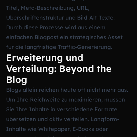
Titel, Meta-Beschreibung, URL,
Uberschriftenstruktur und Bild-Alt-Texte.
Durch diese Prozesse wird aus einem
einfachen Blogpost ein strategisches Asset
fur die langfristige Traffic-Generierung.
Erweiterung und
Verteilung: Beyond the
Blog
Blogs allein reichen heute oft nicht mehr aus.
Um Ihre Reichweite zu maximieren, mussen
Sie Ihre Inhalte in verschiedene Formate
ubersetzen und aktiv verteilen. Langform-
Inhalte wie Whitepaper, E-Books oder