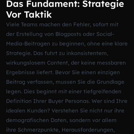
Das Fundament: Strategie
Vor Taktik
Viele Teams machen den Fehler, sofort mit
der Erstellung von Blogposts oder Social-
Media-Beitragen zu beginnen, ohne eine klare
Strategie. Das fuhrt zu inkonsistentem,
wirkungslosem Content, der keine messbaren
Ergebnisse liefert. Bevor Sie einen einzigen
Beitrag verfassen, mussen Sie die Grundlage
legen. Dies beginnt mit einer tiefgreifenden
Definition Ihrer Buyer Personas. Wer sind Ihre
idealen Kunden? Verstehen Sie nicht nur ihre
demografischen Daten, sondern vor allem
ihre Schmerzpunkte, Herausforderungen,