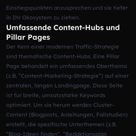
Einstiegspunkten anzusprechen und sie tiefer
in Ihr Okosystem zu ziehen.
Umfassende Content-Hubs und
Pillar Pages
Der Kern einer modernen Traffic-Strategie
sind thematische Content-Hubs. Eine Pillar
Page behandelt ein umfassendes Oberthema
(z.B. “Content-Marketing-Strategie”) auf einer
zentralen, langen Landingpage. Diese Seite
ist fur breite, umsatzstarke Keywords
optimiert. Um sie herum werden Cluster-
Content (Blogposts, Anleitungen, Fallstudien)
erstellt, die spezifische Unterthemen (z.B.
“Blog-Ideen finden”, “Redaktionsplan