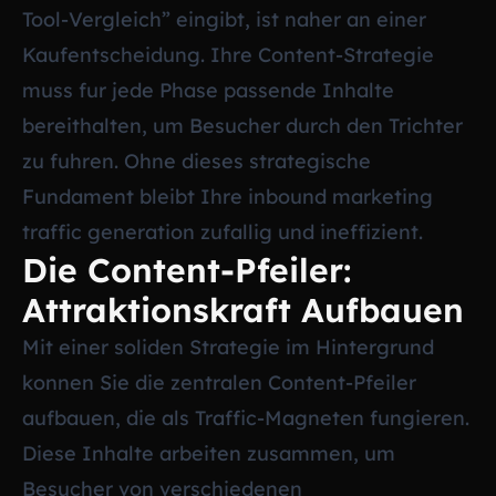
Tool-Vergleich” eingibt, ist naher an einer
Kaufentscheidung. Ihre Content-Strategie
muss fur jede Phase passende Inhalte
bereithalten, um Besucher durch den Trichter
zu fuhren. Ohne dieses strategische
Fundament bleibt Ihre inbound marketing
traffic generation zufallig und ineffizient.
Die Content-Pfeiler:
Attraktionskraft Aufbauen
Mit einer soliden Strategie im Hintergrund
konnen Sie die zentralen Content-Pfeiler
aufbauen, die als Traffic-Magneten fungieren.
Diese Inhalte arbeiten zusammen, um
Besucher von verschiedenen