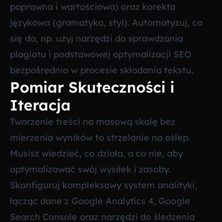
poprawna i wartościowa) oraz korekta
językowa (gramatyka, styl). Automatyzuj, co
się da, np. użyj narzędzi do sprawdzania
plagiatu i podstawowej optymalizacji SEO
bezpośrednio w procesie składania tekstu.
Pomiar Skuteczności i
Iteracja
Tworzenie treści na masową skalę bez
mierzenia wyników to strzelanie na oślep.
Musisz wiedzieć, co działa, a co nie, aby
optymalizować swój wysiłek i zasoby.
Skonfiguruj kompleksowy system analityki,
łącząc dane z Google Analytics 4, Google
Search Console oraz narzędzi do śledzenia