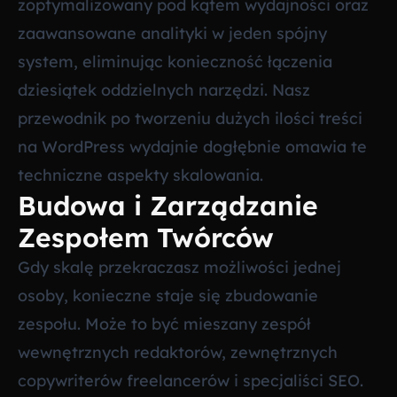
zoptymalizowany pod kątem wydajności oraz
zaawansowane analityki w jeden spójny
system, eliminując konieczność łączenia
dziesiątek oddzielnych narzędzi. Nasz
przewodnik po
tworzeniu dużych ilości treści
na WordPress wydajnie
dogłębnie omawia te
techniczne aspekty skalowania.
Budowa i Zarządzanie
Zespołem Twórców
Gdy skalę przekraczasz możliwości jednej
osoby, konieczne staje się zbudowanie
zespołu. Może to być mieszany zespół
wewnętrznych redaktorów, zewnętrznych
copywriterów freelancerów i specjaliści SEO.