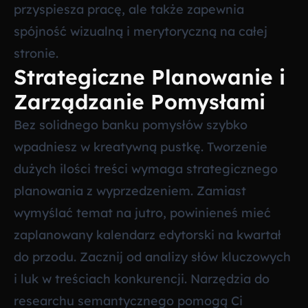
przyspiesza pracę, ale także zapewnia
spójność wizualną i merytoryczną na całej
stronie.
Strategiczne Planowanie i
Zarządzanie Pomysłami
Bez solidnego banku pomysłów szybko
wpadniesz w kreatywną pustkę. Tworzenie
dużych ilości treści wymaga strategicznego
planowania z wyprzedzeniem. Zamiast
wymyślać temat na jutro, powinieneś mieć
zaplanowany kalendarz edytorski na kwartał
do przodu. Zacznij od analizy słów kluczowych
i luk w treściach konkurencji. Narzędzia do
researchu semantycznego pomogą Ci