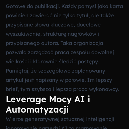
Gotowe do publikacji. Każdy pomysł jako karta
powinien zawierać nie tylko tytuł, ale także
przypisane słowa kluczowe, docelowe
wyszukiwanie, strukturę nagłówków i
przypisanego autora. Taka organizacja
pozwala zarządzać pracą zespołu dowolnej
wielkości i klarownie śledzić postępy.
Pamiętaj, że szczegółowo zaplanowany
artykuł jest napisany w połowie. Im lepszy
brief, tym szybsza i lepsza praca wykonawcy.
Leverage Mocy AI i
Automatyzacji
W erze generatywnej sztucznej inteligencji
ignorowanie narzędzi AI to marnowanie