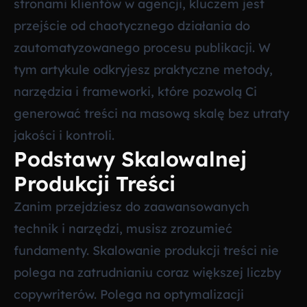
stronami klientów w agencji, kluczem jest
przejście od chaotycznego działania do
zautomatyzowanego procesu publikacji. W
tym artykule odkryjesz praktyczne metody,
narzędzia i frameworki, które pozwolą Ci
generować treści na masową skalę bez utraty
jakości i kontroli.
Podstawy Skalowalnej
Produkcji Treści
Zanim przejdziesz do zaawansowanych
technik i narzędzi, musisz zrozumieć
fundamenty. Skalowanie produkcji treści nie
polega na zatrudnianiu coraz większej liczby
copywriterów. Polega na optymalizacji