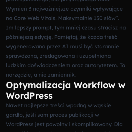
Wymień 3 najważniejsze czynniki wpływające
na Core Web Vitals. Maksymalnie 150 słów”.
Im lepszy prompt, tym mniej czasu stracisz na
późniejszą edycję. Pamiętaj, że każda treść
wygenerowana przez AI musi być starannie
sprawdzona, zredagowana i uzupełniona
ludzkim doświadczeniem oraz autorytetem. To
narzędzie, a nie zamiennik.
Optymalizacja Workflow w
WordPress
Nawet najlepsze treści wpadną w wąskie
gardło, jeśli sam proces publikacji w
WordPress jest powolny i skomplikowany. Dla