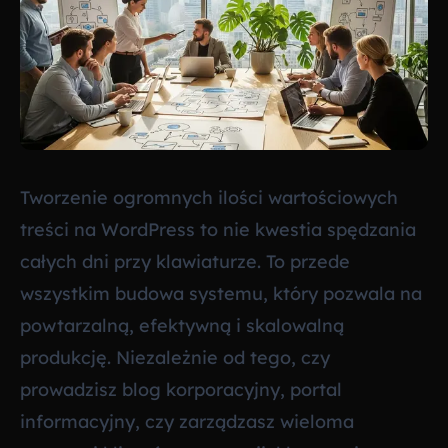
Tworzenie ogromnych ilości wartościowych
treści na WordPress to nie kwestia spędzania
całych dni przy klawiaturze. To przede
wszystkim budowa systemu, który pozwala na
powtarzalną, efektywną i skalowalną
produkcję. Niezależnie od tego, czy
prowadzisz blog korporacyjny, portal
informacyjny, czy zarządzasz wieloma