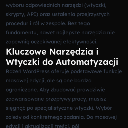
wyboru odpowiednich narzędzi (wtyczki,
skrypty, API) oraz ustalenia przejrzystych
procedur i ról w zespole. Bez tego
fundamentu, nawet najlepsze narzędzia nie
zapewnią oczekiwanej efektywności.
Kluczowe Narzędzia i
Wtyczki do Automatyzacji
Rdzeń WordPress oferuje podstawowe funkcje
masowej edycji, ale są one bardzo
ograniczone. Aby zbudować prawdziwie
zaawansowane przepływy pracy, musisz
sięgnąć po specjalistyczne wtyczki. Wybór
zależy od konkretnego zadania. Do masowej
edycji i aktualizacji treści, pól