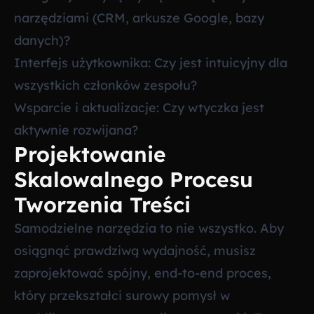
narzędziami (CRM, arkusze Google, bazy
danych)?
Interfejs użytkownika: Czy jest intuicyjny dla
wszystkich członków zespołu?
Wsparcie i aktualizacje: Czy wtyczka jest
aktywnie rozwijana?
Projektowanie
Skalowalnego Procesu
Tworzenia Treści
Samodzielne narzędzia to nie wszystko. Aby
osiągnąć prawdziwą wydajność, musisz
zaprojektować spójny, end-to-end proces,
który przekształci surowy pomysł w