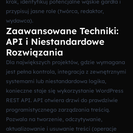
krok, identyfikuj potencjalne wąskie gardła i
przypisuj jasne role (twórca, redaktor,
wydawca).
Zaawansowane Techniki:
API i Niestandardowe
Rozwiązania
Dla największych projektów, gdzie wymagana
jest pełna kontrola, integracja z zewnętrznymi
systemami lub niestandardowa logika,
konieczne staje się wykorzystanie WordPress
REST API. API otwiera drzwi do prawdziwie
programistycznego zarządzania treścią.
Pozwala na tworzenie, odczytywanie,
aktualizowanie i usuwanie treści (operacje