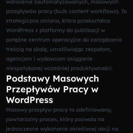
wdrożenie zautomatyzowanych, masowych
przepływów pracy (bulk content workflows). To
strategiczna zmiana, która przekształca
WordPress z platformy do publikacji w
potężne centrum operacyjne do zarządzania
treścią na skalę, umożliwiając zespołom,
agencjom i wydawcom osiąganie
niespotykanej wcześniej produktywności.
Podstawy Masowych
Przepływów Pracy w
WordPress
Masowy przepływ pracy to zdefiniowany,
powtarzalny proces, który pozwala na
jednoczesne wykonanie określonej akcji na