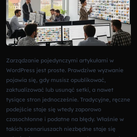
Zarządzanie pojedynczymi artykułami w
WordPress jest proste. Prawdziwe wyzwanie
pojawia się, gdy musisz opublikować,
zaktualizować lub usunąć setki, a nawet
tysiące stron jednocześnie. Tradycyjne, ręczne
podejście staje się wtedy zaporowo
czasochłonne i podatne na błędy. Właśnie w
takich scenariuszach niezbędne staje się