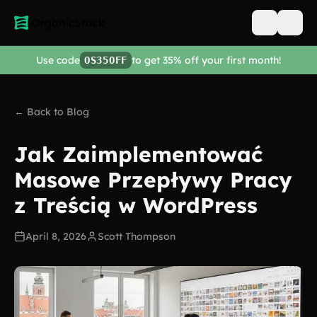
Open men
Use code
to get 35% off your first month!
OS35OFF
← Back to Blog
Jak Zaimplementować
Masowe Przepływy Pracy
z Treścią w WordPress
April 8, 2026
Scott Thompson