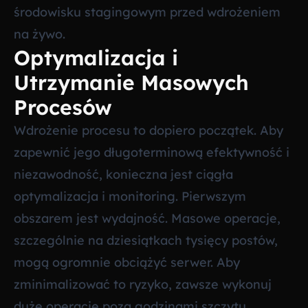
środowisku stagingowym przed wdrożeniem
na żywo.
Optymalizacja i
Utrzymanie Masowych
Procesów
Wdrożenie procesu to dopiero początek. Aby
zapewnić jego długoterminową efektywność i
niezawodność, konieczna jest ciągła
optymalizacja i monitoring. Pierwszym
obszarem jest wydajność. Masowe operacje,
szczególnie na dziesiątkach tysięcy postów,
mogą ogromnie obciążyć serwer. Aby
zminimalizować to ryzyko, zawsze wykonuj
duże operacje poza godzinami szczytu,