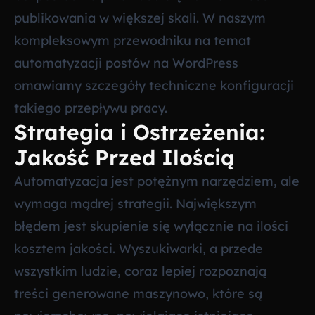
publikowania w większej skali. W naszym
kompleksowym przewodniku na temat
automatyzacji postów na WordPress
omawiamy szczegóły techniczne konfiguracji
takiego przepływu pracy.
Strategia i Ostrzeżenia:
Jakość Przed Ilością
Automatyzacja jest potężnym narzędziem, ale
wymaga mądrej strategii. Największym
błędem jest skupienie się wyłącznie na ilości
kosztem jakości. Wyszukiwarki, a przede
wszystkim ludzie, coraz lepiej rozpoznają
treści generowane maszynowo, które są