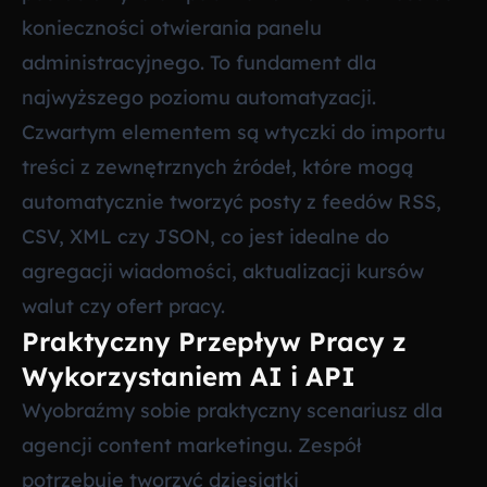
konieczności otwierania panelu
administracyjnego. To fundament dla
najwyższego poziomu automatyzacji.
Czwartym elementem są wtyczki do importu
treści z zewnętrznych źródeł, które mogą
automatycznie tworzyć posty z feedów RSS,
CSV, XML czy JSON, co jest idealne do
agregacji wiadomości, aktualizacji kursów
walut czy ofert pracy.
Praktyczny Przepływ Pracy z
Wykorzystaniem AI i API
Wyobraźmy sobie praktyczny scenariusz dla
agencji content marketingu. Zespół
potrzebuje tworzyć dziesiątki