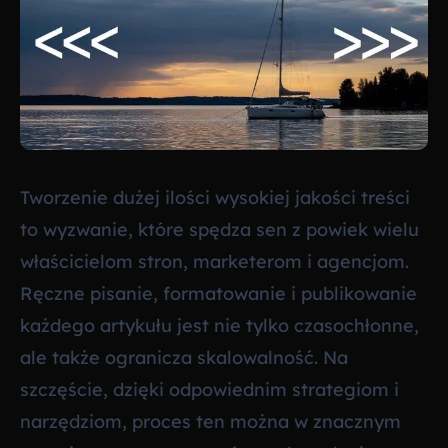
Tworzenie dużej ilości wysokiej jakości treści
to wyzwanie, które spędza sen z powiek wielu
właścicielom stron, marketerom i agencjom.
Ręczne pisanie, formatowanie i publikowanie
każdego artykułu jest nie tylko czasochłonne,
ale także ogranicza skalowalność. Na
szczęście, dzięki odpowiednim strategiom i
narzędziom, proces ten można w znacznym