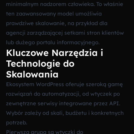
minimalnym nadzorem człowieka. To właśnie
ten zaawansowany model umożliwia
prawdziwe skalowanie, na przykład dla
agencji zarządzającej setkami stron klientów
lub dużego portalu informacyjnego.
Kluczowe Narzędzia i
Technologie do
Skalowania
Ekosystem WordPress oferuje szeroką gamę
rozwiązań do automatyzacji, od wtyczek po
zewnętrzne serwisy integrowane przez API.
Wybór zależy od skali, budżetu i konkretnych
potrzeb.
Pierwszą grupą są wtyczki do