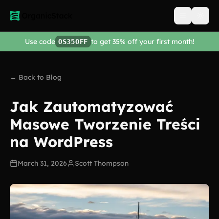
Open men
Use code
to get 35% off your first month!
OS35OFF
← Back to Blog
Jak Zautomatyzować
Masowe Tworzenie Treści
na WordPress
March 31, 2026
Scott Thompson