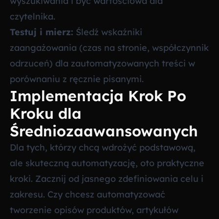
wyszukiwania i być wartościowa dla
czytelnika.
Testuj i mierz:
Śledź wskaźniki
zaangażowania (czas na stronie, współczynnik
odrzuceń) dla zautomatyzowanych treści w
porównaniu z ręcznie pisanymi.
Implementacja Krok Po
Kroku dla
Średniozaawansowanych
Dla tych, którzy chcą wdrożyć podstawową,
ale skuteczną automatyzację, oto praktyczne
kroki. Zacznij od jasnego zdefiniowania celu i
zakresu. Czy chcesz automatyzować
tworzenie opisów produktów, artykułów