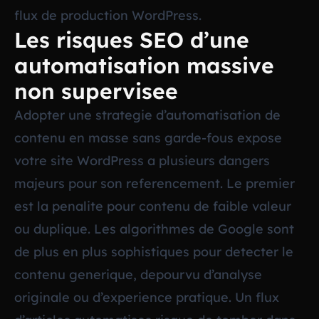
flux de production WordPress.
Les risques SEO d’une
automatisation massive
non supervisee
Adopter une strategie d’automatisation de
contenu en masse sans garde-fous expose
votre site WordPress a plusieurs dangers
majeurs pour son referencement. Le premier
est la penalite pour contenu de faible valeur
ou duplique. Les algorithmes de Google sont
de plus en plus sophistiques pour detecter le
contenu generique, depourvu d’analyse
originale ou d’experience pratique. Un flux