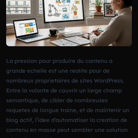
La pression pour produire du contenu a
grande echelle est une realite pour de
nombreux proprietaires de sites WordPress.
Entre la volonte de couvrir un large champ
semantique, de cibler de nombreuses
requetes de longue traine, et de maintenir un
blog actif, l’idee d’automatiser la creation de
contenu en masse peut sembler une solution