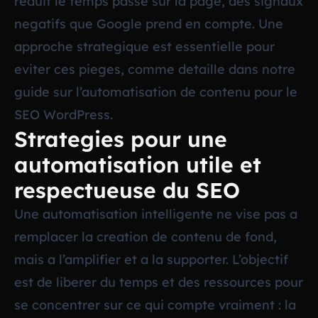
reduit le temps passe sur la page, des signaux
negatifs que Google prend en compte. Une
approche strategique est essentielle pour
eviter ces pieges, comme detaille dans notre
guide sur
l’automatisation de contenu pour le
SEO WordPress
.
Strategies pour une
automatisation utile et
respectueuse du SEO
Une automatisation intelligente ne vise pas a
remplacer la creation de contenu de fond,
mais a l’amplifier et a la supporter. L’objectif
est de liberer du temps et des ressources pour
se concentrer sur ce qui compte vraiment : la