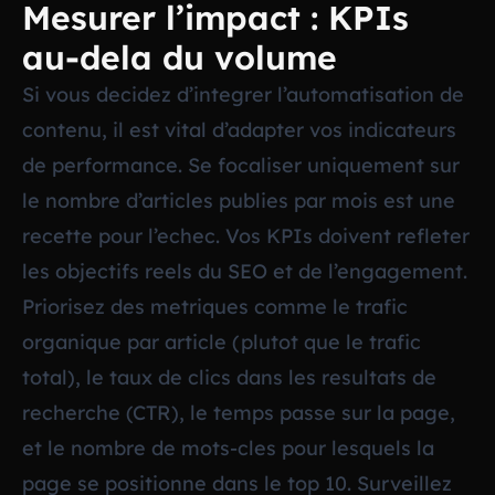
Mesurer l’impact : KPIs
au-dela du volume
Si vous decidez d’integrer l’automatisation de
contenu, il est vital d’adapter vos indicateurs
de performance. Se focaliser uniquement sur
le nombre d’articles publies par mois est une
recette pour l’echec. Vos KPIs doivent refleter
les objectifs reels du SEO et de l’engagement.
Priorisez des metriques comme le trafic
organique par article (plutot que le trafic
total), le taux de clics dans les resultats de
recherche (CTR), le temps passe sur la page,
et le nombre de mots-cles pour lesquels la
page se positionne dans le top 10. Surveillez