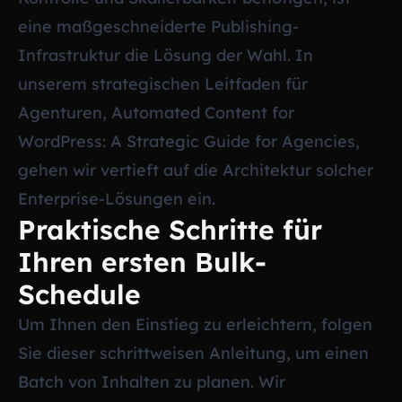
eine maßgeschneiderte Publishing-
Infrastruktur die Lösung der Wahl. In
unserem strategischen Leitfaden für
Agenturen,
Automated Content for
WordPress: A Strategic Guide for Agencies
,
gehen wir vertieft auf die Architektur solcher
Enterprise-Lösungen ein.
Praktische Schritte für
Ihren ersten Bulk-
Schedule
Um Ihnen den Einstieg zu erleichtern, folgen
Sie dieser schrittweisen Anleitung, um einen
Batch von Inhalten zu planen. Wir