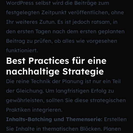
WordPress selbst wird die Beiträge zum
festgelegten Zeitpunkt veröffentlichen, ohne
Ihr weiteres Zutun. Es ist jedoch ratsam, in
den ersten Tagen nach dem ersten geplanten
Beitrag zu prüfen, ob alles wie vorgesehen
funktioniert.
Best Practices für eine
nachhaltige Strategie
Die reine Technik der Planung ist nur ein Teil
der Gleichung. Um langfristigen Erfolg zu
gewährleisten, sollten Sie diese strategischen
Praktiken integrieren.
Inhalts-Batching und Themenserie:
Erstellen
Sie Inhalte in thematischen Blöcken. Planen