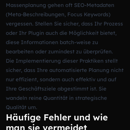
Massenplanung gehen oft SEO-Metadaten
(Meta-Beschreibungen, Focus Keywords)
vergessen. Stellen Sie sicher, dass Ihr Prozess
oder Ihr Plugin auch die Möglichkeit bietet,
diese Informationen batch-weise zu
bearbeiten oder zumindest zu überprüfen.
Die Implementierung dieser Praktiken stellt
sicher, dass Ihre automatisierte Planung nicht
nur effizient, sondern auch effektiv und auf
Ihre Geschäftsziele abgestimmt ist. Sie
wandeln reine Quantität in strategische
Qualität um.
Häufige Fehler und wie
man sie vermeidet