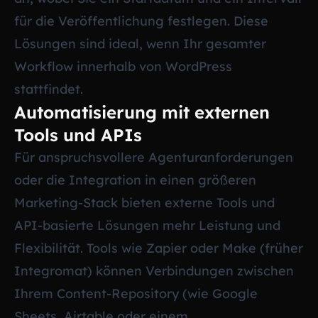
für die Veröffentlichung festlegen. Diese
Lösungen sind ideal, wenn Ihr gesamter
Workflow innerhalb von WordPress
stattfindet.
Automatisierung mit externen
Tools und APIs
Für anspruchsvollere Agenturanforderungen
oder die Integration in einen größeren
Marketing-Stack bieten externe Tools und
API-basierte Lösungen mehr Leistung und
Flexibilität. Tools wie Zapier oder Make (früher
Integromat) können Verbindungen zwischen
Ihrem Content-Repository (wie Google
Sheets, Airtable oder einem