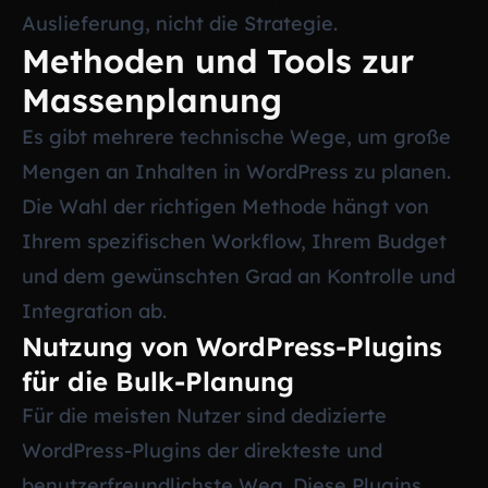
Auslieferung, nicht die Strategie.
Methoden und Tools zur
Massenplanung
Es gibt mehrere technische Wege, um große
Mengen an Inhalten in WordPress zu planen.
Die Wahl der richtigen Methode hängt von
Ihrem spezifischen Workflow, Ihrem Budget
und dem gewünschten Grad an Kontrolle und
Integration ab.
Nutzung von WordPress-Plugins
für die Bulk-Planung
Für die meisten Nutzer sind dedizierte
WordPress-Plugins der direkteste und
benutzerfreundlichste Weg. Diese Plugins