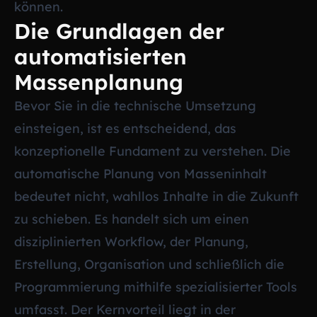
können.
Die Grundlagen der
automatisierten
Massenplanung
Bevor Sie in die technische Umsetzung
einsteigen, ist es entscheidend, das
konzeptionelle Fundament zu verstehen. Die
automatische Planung von Masseninhalt
bedeutet nicht, wahllos Inhalte in die Zukunft
zu schieben. Es handelt sich um einen
disziplinierten Workflow, der Planung,
Erstellung, Organisation und schließlich die
Programmierung mithilfe spezialisierter Tools
umfasst. Der Kernvorteil liegt in der