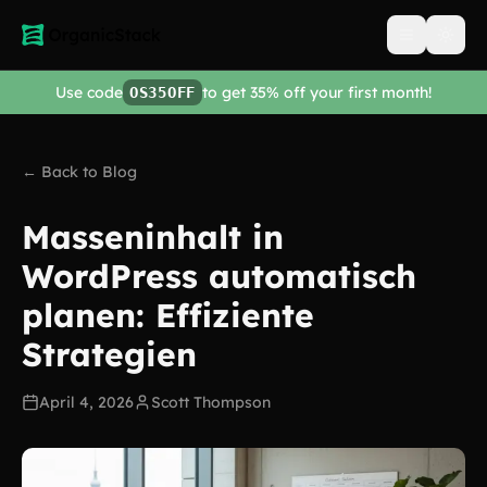
Open men
Use code
to get 35% off your first month!
OS35OFF
← Back to Blog
Masseninhalt in
WordPress automatisch
planen: Effiziente
Strategien
April 4, 2026
Scott Thompson