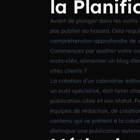
la Planif
Avant de plonger dans les outils t
pas publier au hasard. Cela requi
compréhension approfondie de vot
Commencez par auditer votre cont
mots-clés, alimenter un blog d’en
sites clients ?
La création d’un calendrier édito
un outil spécialisé, doit lister c
publication cible et son statut. 
équipes de rédaction, de création
contenu qui se prêtent à la créati
distingue une publication autom