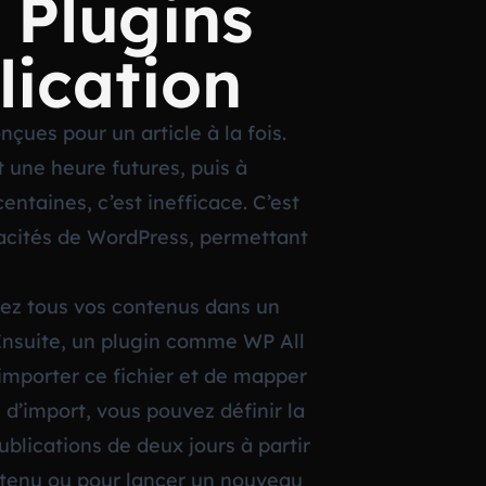
 Plugins
lication
çues pour un article à la fois.
t une heure futures, puis à
centaines, c’est inefficace. C’est
apacités de WordPress, permettant
rez tous vos contenus dans un
. Ensuite, un plugin comme WP All
importer ce fichier et de mapper
’import, vous pouvez définir la
blications de deux jours à partir
ntenu ou pour lancer un nouveau