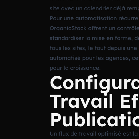
site avec un calendrier déjà remp
Pour une automatisation récurre
OrganicStack offrent un contrôle
standardiser la mise en forme, d
tous les sites, le tout depuis un
automatisé pour les agences
, c
pour la croissance.
Configura
Travail E
Publicati
Un flux de travail optimisé est l