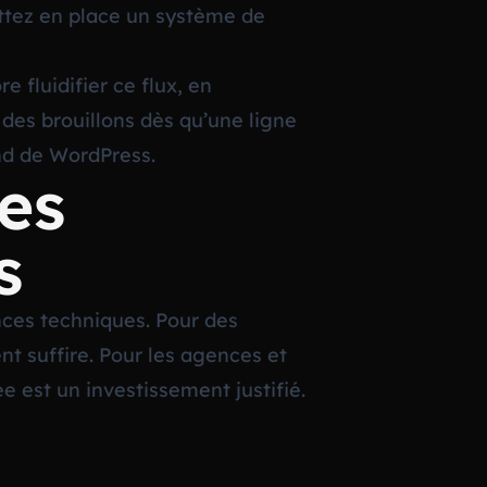
ttez en place un système de
fluidifier ce flux, en
des brouillons dès qu’une ligne
end de WordPress.
es
s
nces techniques. Pour des
t suffire. Pour les agences et
ée est un investissement justifié.