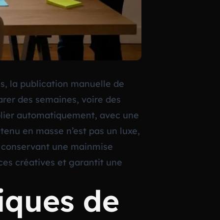
s, la publication manuelle de
arer des semaines, voire des
publier automatiquement, avec une
ntenu en masse n’est pas un luxe,
en conservant une mainmise
rces créatives et garantit une
iques de