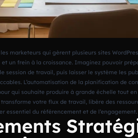
t les marketeurs qui gèrent plusieurs sites WordPres
et un frein à la croissance. Imaginez pouvoir prép
le session de travail, puis laisser le système les 
cables. L’automatisation de la planification de co
 pour qui souhaite produire à grande échelle tout 
 transforme votre flux de travail, libère des ressou
ier essentiel du référencement et de l’engagement.
ements Stratég