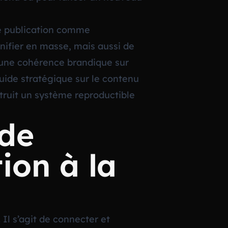
de publication comme
nifier en masse, mais aussi de
r une cohérence brandique sur
uide stratégique sur le contenu
struit un système reproductible
 de
ion à la
 Il s’agit de connecter et