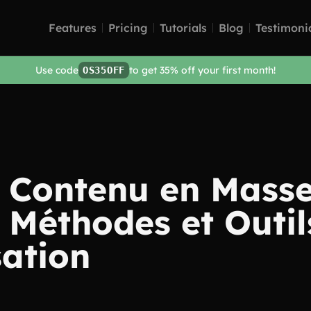
Features
Pricing
Tutorials
Blog
Testimoni
Use code
to get 35% off your first month!
OS35OFF
u Contenu en Masse
 Méthodes et Outil
ation