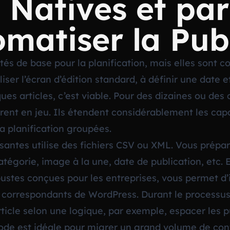
Natives et par
matiser la Pub
és de base pour la planification, mais elles sont con
iser l’écran d’édition standard, à définir une date e
ques articles, c’est viable. Pour des dizaines ou des 
ntrent en jeu. Ils étendent considérablement les c
la planification groupées.
santes utilise des fichiers CSV ou XML. Vous prépa
, catégorie, image à la une, date de publication, etc
bustes conçues pour les entreprises, vous permet d’
correspondants de WordPress. Durant le processus d
ticle selon une logique, par exemple, espacer les pu
ode est idéale pour migrer un grand volume de co