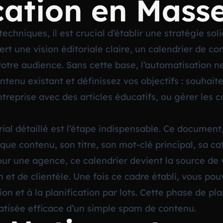
ication en Mass
echniques, il est crucial d’établir une stratégie sol
ert une vision éditoriale claire, un calendrier de c
re audience. Sans cette base, l’automatisation ne 
enu existant et définissez vos objectifs : souhait
treprise avec des articles éducatifs, ou gérer les 
rial détaillé est l’étape indispensable. Ce document,
haque contenu, son titre, son mot-clé principal, sa ca
Pour une agence, ce calendrier devient la source de v
 et de clientèle. Une fois ce cadre établi, vous pouv
on et à la planification par lots. Cette phase de pla
atisée efficace d’un simple spam de contenu.