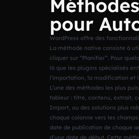
Méthodes 
pour Auto
WordPress offre des fonctionnalit
La méthode native consiste à util
cliquer sur “Planifier”. Pour quel
là que les plugins spécialisés e
l’importation, la modification et 
L’une des méthodes les plus puis
tableur : titre, contenu, extrait
Import, ou des solutions plus ro
chaque colonne vers les champs 
date de publication de chaque ar
d’une date de début. Cette méth