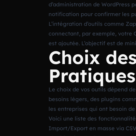
d’administration de WordPress p
notification pour confirmer les p
L’intégration d’outils comme Zap
connectant, par exemple, votre 
est ajoutée. L’objectif est de m
Choix des
Pratiques
Le choix de vos outils dépend d
besoins légers, des plugins com
les entreprises qui ont besoin de 
Voici une liste des fonctionnalité
Import/Export en masse via CS