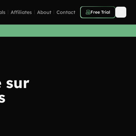
als
Affiliates
About
Contact
Free Trial
 sur
s