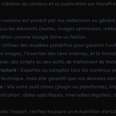
a création du contenu et sa publication sur WordPre
 contenu est produit par vos rédacteurs ou généré v
Tous les éléments (textes, images optimisées, mét
boration comme Google Drive ou Notion.
:
Utilisez des modèles prédéfinis pour garantir l’unif
 des images, l’insertion des liens internes, et le form
vec des scripts ou des outils de traitement de text
ructuré :
Exportez ou compilez tous les contenus pr
s technique, mais elle garantit que vos données sont
e :
Via votre outil choisi (plugin ou plateforme), impo
fication : dates spécifiques, intervalles réguliers, 
ès l’import, vérifiez toujours un échantillon d’artic