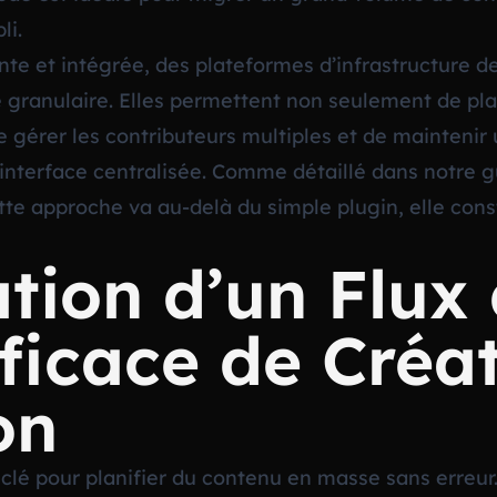
li.
nte et intégrée, des plateformes d’infrastructure 
 granulaire. Elles permettent non seulement de pla
e gérer les contributeurs multiples et de mainteni
e interface centralisée. Comme détaillé dans notre
g
ette approche va au-delà du simple plugin, elle con
tion d’un Flux
fficace de Créat
on
a clé pour planifier du contenu en masse sans erreur.