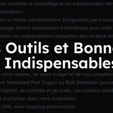
our contrôler le formatage et les métadonnées. Me
ublications.
ier ou Make (anciennement Integromat) peut encore 
Google Sheets directement à WordPress pour créer 
inimiser les manipulations manuelles dans le back-
 Outils et Bonn
 Indispensable
e votre volume, de votre budget et de vos compéte
me Scheduled Post Trigger ou Bulk Scheduler peuven
fiabilité, de contrôle et de scale, une solution dédi
s à prioriser dans votre évaluation :
V/XML avec mapping personnalisé.