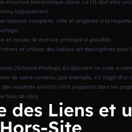
ne structure hierarchique claire. Le H1 doit etre uniq
ontenu logiquement.
 reponse complete, utile et originale a la requete. 
ourrage.
 et incluez le mot-cle principal si possible.
hiers et utilisez des balises alt descriptives pour l’
urees (Schema Markup). En ajoutant ce code a votre
e de votre contenu (par exemple, s’il s’agit d’un ar
des resultats enrichis (rich snippets) dans les pag
le taux de clics.
e des Liens et 
Hors-Site