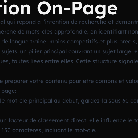
tion On-Page
pal qui repond a l’intention de recherche et demontr
rche de mots-cles approfondie, en identifiant non
 de longue traine, moins competitifs et plus precis,
sujets: un pilier principal couvrant un sujet large, 
es, toutes liees entre elles. Cette structure signal
de preparer votre contenu pour etre compris et valor
e page:
le mot-cle principal au debut, gardez-la sous 60 ca
n facteur de classement direct, elle influence le t
 150 caracteres, incluant le mot-cle.