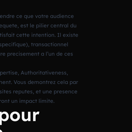
rendre ce que votre audience
quete, est le pilier central du
ait cette intention. Il existe
specifique), transactionnel
re precisement a l’un de ces
pertise, Authoritativeness,
chent. Vous demontrez cela par
sites reputes, et une presence
ront un impact limite.
 pour