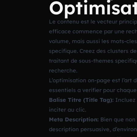
Optimisa
Le contenu est le vecteur princi
efficace commence par une reche
volume, mais aussi les mots-cles
specifique. Creez des clusters de 
traitant de sous-themes specifiqu
recherche.
L’optimisation on-page est l’art 
essentiels a verifier pour chaqu
Balise Titre (Title Tag):
Incluez 
inciter au clic.
Meta Description:
Bien que non u
description persuasive, d’environ