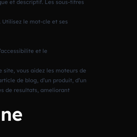
ue et descriptif. Les sous-titres
Utilisez le mot-cle et ses
accessibilite et le
 site, vous aidez les moteurs de
ticle de blog, d’un produit, d’un
es de resultats, ameliorant
une