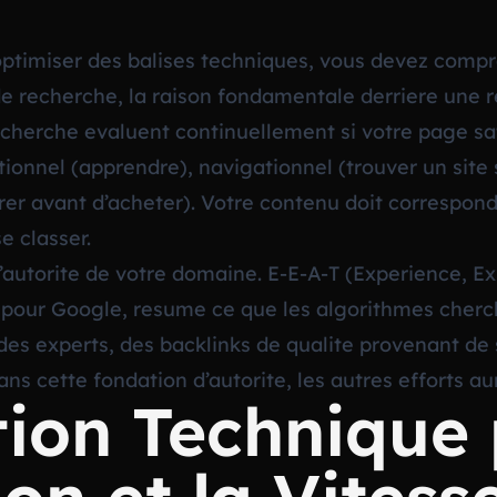
optimiser des balises techniques, vous devez comp
e recherche, la raison fondamentale derriere une re
erche evaluent continuellement si votre page satisf
ionnel (apprendre), navigationnel (trouver un site 
er avant d’acheter). Votre contenu doit correspond
e classer.
’autorite de votre domaine. E-E-A-T (Experience, Ex
e pour Google, resume ce que les algorithmes cher
des experts, des backlinks de qualite provenant de 
ans cette fondation d’autorite, les autres efforts au
tion Technique