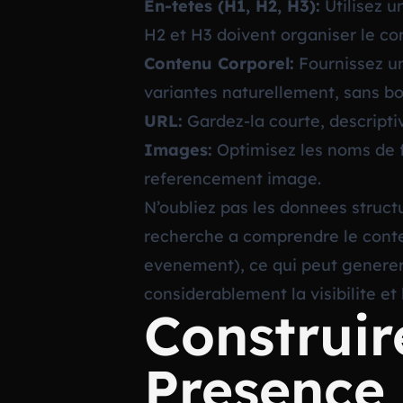
En-tetes (H1, H2, H3):
Utilisez u
H2 et H3 doivent organiser le c
Contenu Corporel:
Fournissez une
variantes naturellement, sans b
URL:
Gardez-la courte, descriptive
Images:
Optimisez les noms de fic
referencement image.
N’oubliez pas les donnees struct
recherche a comprendre le context
evenement), ce qui peut generer 
considerablement la visibilite et 
Construir
Presence 