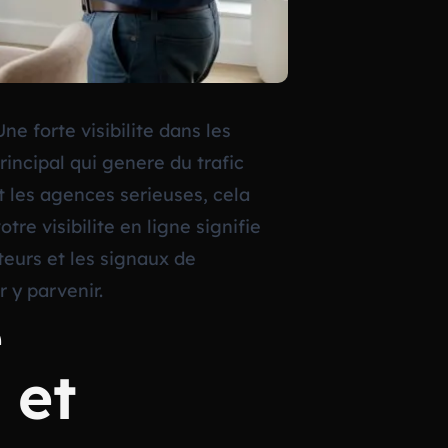
e forte visibilite dans les
incipal qui genere du trafic
et les agences serieuses, cela
re visibilite en ligne signifie
eurs et les signaux de
 y parvenir.
e
 et