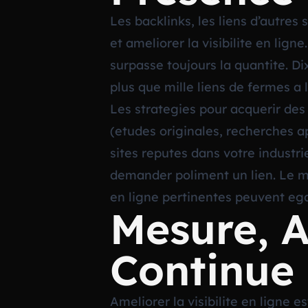
Les backlinks, les liens d’autres s
et ameliorer la visibilite en lig
surpasse toujours la quantite. Di
plus que mille liens de fermes a
Les strategies pour acquerir des 
(etudes originales, recherches a
sites reputes dans votre industri
demander poliment un lien. Le m
en ligne pertinentes peuvent eg
Mesure, A
Continue
Ameliorer la visibilite en ligne 