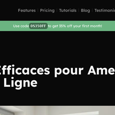
Features
Pricing
Tutorials
Blog
Testimoni
Use code
to get 35% off your first month!
OS35OFF
Efficaces pour Ame
n Ligne