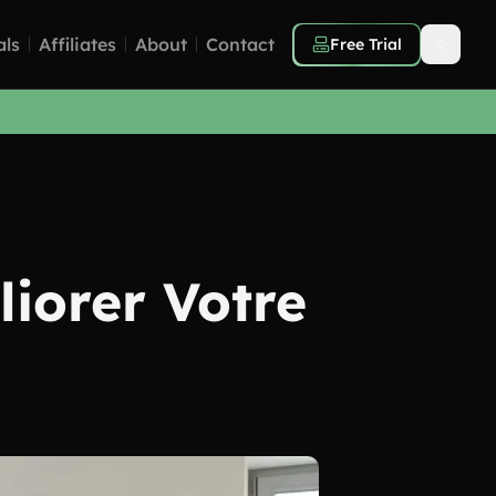
als
Affiliates
About
Contact
Free Trial
liorer Votre