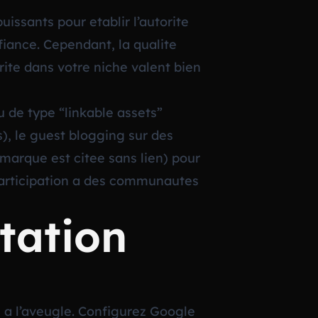
puissants pour etablir l’autorite
nfiance. Cependant, la qualite
orite dans votre niche valent bien
u de type “linkable assets”
), le guest blogging sur des
 marque est citee sans lien) pour
participation a des communautes
tation
z a l’aveugle. Configurez Google