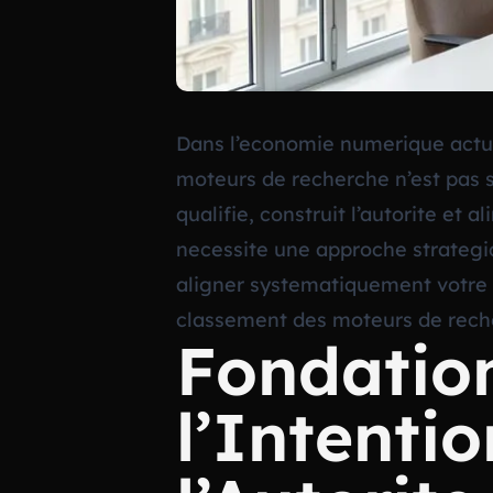
Dans l’economie numerique actuell
moteurs de recherche n’est pas s
qualifie, construit l’autorite et 
necessite une approche strategiqu
aligner systematiquement votre p
classement des moteurs de recher
Fondatio
l’Intenti