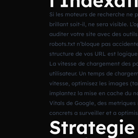
l’Indexati
Si les moteurs de recherche ne p
brillant soit-il, ne sera visible.
auditer votre site avec des out
robots.txt n’bloque pas accident
structure de vos URL est logique
La vitesse de chargement des pa
utilisateur. Un temps de chargem
vitesse, optimisez les images (
implantez la mise en cache du n
Vitals de Google, des metriques m
concrets a surveiller et a optimis
Strategie