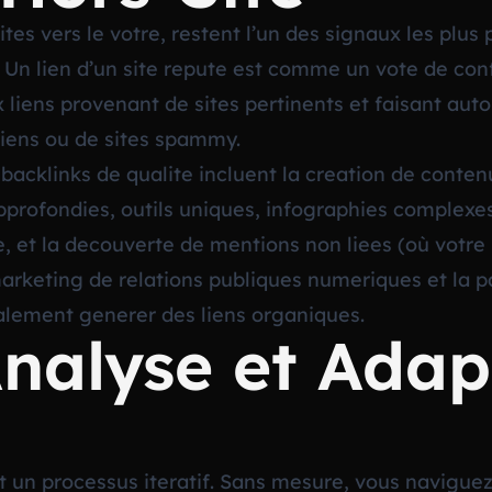
ites vers le votre, restent l’un des signaux les plus 
ne. Un lien d’un site repute est comme un vote de co
x liens provenant de sites pertinents et faisant aut
 liens ou de sites spammy.
backlinks de qualite incluent la creation de conten
pprofondies, outils uniques, infographies complexes
e, et la decouverte de mentions non liees (où votre
arketing de relations publiques numeriques et la 
alement generer des liens organiques.
nalyse et Adap
est un processus iteratif. Sans mesure, vous navigue