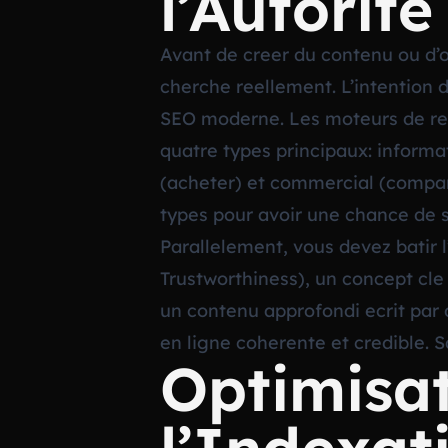
l’Autorite
Avant de creer du contenu ou d’
cherche reellement. L’intention d
SEO moderne. Les moteurs de rech
quatre types principaux: informat
(acheter) et commercial (compar
types pour avoir une chance de s
Parallelement, vous devez batir l
Trustworthiness), un concept cl
un contenu approfondi ecrit par 
en ligne coherente et credible. S
Optimisa