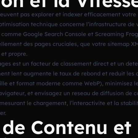
on et la Vitess
euvent pas explorer et indexer efficacement votre 
 L’optimisation technique concerne l’infrastructure 
ils comme Google Search Console et Screaming Frog.
ellement des pages cruciales, que votre sitemap XML
 et propre.
ges est un facteur de classement direct et un det
ent lent augmente le taux de rebond et reduit les 
taille et format moderne comme WebP), minimisez le
avigateur, et envisagez un reseau de diffusion de
esurant le chargement, l’interactivite et la stabilit
er.
 de Contenu et