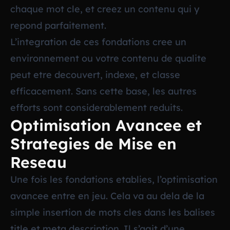
chaque mot cle, et creez un contenu qui y
repond parfaitement.
L’integration de ces fondations cree un
environnement ou votre contenu de qualite
peut etre decouvert, indexe, et classe
efficacement. Sans cette base, les autres
efforts sont considerablement reduits.
Optimisation Avancee et
Strategies de Mise en
Reseau
Une fois les fondations etablies, l’optimisation
avancee entre en jeu. Cela va au dela de la
simple insertion de mots cles dans les balises
title et meta description. Il s’agit d’une