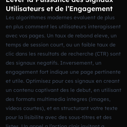
Utilisateurs et de l’Engagement
Les algorithmes modernes evaluent de plus
en plus comment les utilisateurs interagissent
avec vos pages. Un taux de rebond eleve, un
temps de session court, ou un faible taux de
clic dans les resultats de recherche (CTR) sont
des signaux negatifs. Inversement, un
engagement fort indique une page pertinente
et utile. Optimisez pour ces signaux en creant
un contenu captivant des le debut, en utilisant
des formats multimedia integres (images,
videos courtes), et en structurant votre texte
pour la lisibilite avec des sous-titres et des
listes. Un appel a l’action clair invitant a