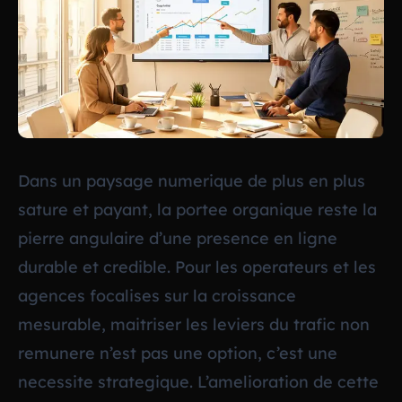
Dans un paysage numerique de plus en plus
sature et payant, la portee organique reste la
pierre angulaire d’une presence en ligne
durable et credible. Pour les operateurs et les
agences focalises sur la croissance
mesurable, maitriser les leviers du trafic non
remunere n’est pas une option, c’est une
necessite strategique. L’amelioration de cette