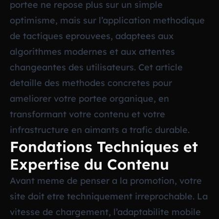
portee ne repose plus sur un simple
optimisme, mais sur l’application methodique
de tactiques eprouvees, adaptees aux
algorithmes modernes et aux attentes
changeantes des utilisateurs. Cet article
detaille des methodes concretes pour
ameliorer votre portee organique, en
transformant votre contenu et votre
infrastructure en aimants a trafic durable.
Fondations Techniques et
Expertise du Contenu
Avant meme de penser a la promotion, votre
site doit etre techniquement irreprochable. La
vitesse de chargement, l’adaptabilite mobile