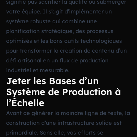
signifie pas sacrifier la qualité ou submerger
votre équipe. Il s’agit d’implémenter un
système robuste qui combine une
planification stratégique, des processus
optimisés et les bons outils technologiques
pour transformer la création de contenu d’un
défi artisanal en un flux de production
industriel et mesurable.
Jeter les Bases d’un
Système de Production à
l’Échelle
Avant de générer la moindre ligne de texte, la
construction d’une infrastructure solide est
primordiale. Sans elle, vos efforts se