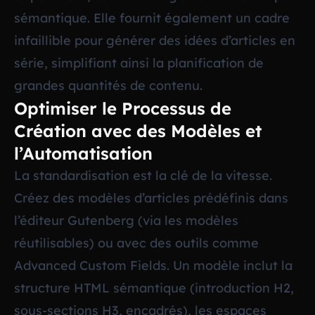
sémantique. Elle fournit également un cadre
infaillible pour générer des idées d’articles en
série, simplifiant ainsi la planification de
grandes quantités de contenu.
Optimiser le Processus de
Création avec des Modèles et
l’Automatisation
La standardisation est la clé de la vitesse.
Créez des modèles d’articles prédéfinis dans
l’éditeur Gutenberg (via les modèles
réutilisables) ou avec des outils comme
Advanced Custom Fields. Un modèle inclut la
structure HTML sémantique (introduction H2,
sous-sections H3, encadrés), les espaces