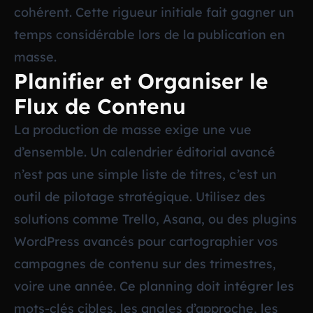
cohérent. Cette rigueur initiale fait gagner un
temps considérable lors de la publication en
masse.
Planifier et Organiser le
Flux de Contenu
La production de masse exige une vue
d’ensemble. Un calendrier éditorial avancé
n’est pas une simple liste de titres, c’est un
outil de pilotage stratégique. Utilisez des
solutions comme Trello, Asana, ou des plugins
WordPress avancés pour cartographier vos
campagnes de contenu sur des trimestres,
voire une année. Ce planning doit intégrer les
mots-clés cibles, les angles d’approche, les