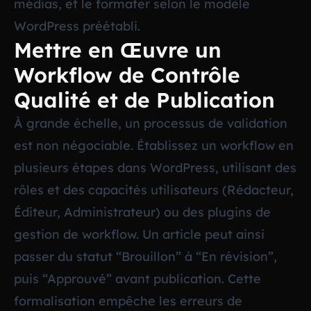
médias, et le formater selon le modèle
WordPress préétabli.
Mettre en Œuvre un
Workflow de Contrôle
Qualité et de Publication
À grande échelle, un processus de validation
est non négociable. Établissez un workflow en
plusieurs étapes dans WordPress, utilisant des
rôles et des capacités utilisateurs (Rédacteur,
Éditeur, Administrateur) ou des plugins de
gestion de workflow. Un article peut ainsi
passer du statut “Brouillon” à “En révision”,
puis “Approuvé” avant publication. Cette
formalisation empêche les erreurs de