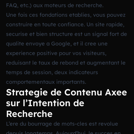
FAQ, etc.) aux moteurs de recherche.
Une fois ces fondations etablies, vous pouvez
construire en toute confiance. Un site rapide,
securise et bien structure est un signal fort de
qualite envoye a Google, et il cree une
experience positive pour vos visiteurs,
reduisant le taux de rebond et augmentant le
temps de session, deux indicateurs
comportementaux importants.
Strategie de Contenu Axee
sur l’Intention de
Recherche
L’ere du bourrage de mots-cles est revolue
depuis longtemps. Aujourd’hui, le succes en