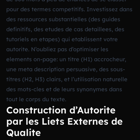
pour des termes competitifs. Investissez dans
des ressources substantielles (des guides
definitifs, des etudes de cas detaillees, des
tutoriels en etapes) qui etablissent votre
autorite. N’oubliez pas d’optimiser les
elements on-page: un titre (H1) accrocheur,
une meta description persuasive, des sous-
titres (H2, H3) clairs, et l’utilisation naturelle
des mots-cles et de leurs synonymes dans
tout le corps du texte.
Construction d’Autorite
par les Liets Externes de
Qualite