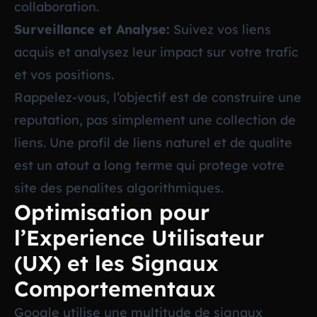
collaboration.
Surveillance et Analyse:
Suivez vos liens
acquis et analysez leur impact sur votre trafic
et vos positions.
Rappelez-vous, l’objectif est de construire une
reputation, pas simplement une collection de
liens. Une profil de liens naturel et de qualite
est un atout a long terme qui protege votre
site des penalites algorithmiques.
Optimisation pour
l’Experience Utilisateur
(UX) et les Signaux
Comportementaux
Google utilise une multitude de signaux