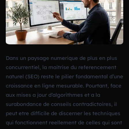
Dans un paysage numerique de plus en plus
concurrentiel, la maitrise du referencement
naturel (SEO) reste le pilier fondamental d’une
croissance en ligne mesurable. Pourtant, face
aux mises a jour d’algorithmes et a la
surabondance de conseils contradictoires, il
peut etre difficile de discerner les techniques
qui fonctionnent reellement de celles qui sont