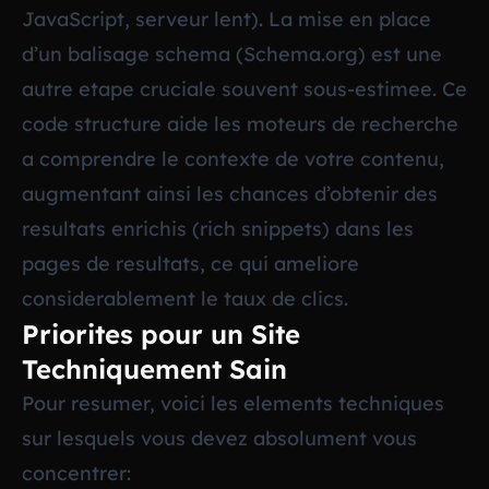
JavaScript, serveur lent). La mise en place
d’un balisage schema (Schema.org) est une
autre etape cruciale souvent sous-estimee. Ce
code structure aide les moteurs de recherche
a comprendre le contexte de votre contenu,
augmentant ainsi les chances d’obtenir des
resultats enrichis (rich snippets) dans les
pages de resultats, ce qui ameliore
considerablement le taux de clics.
Priorites pour un Site
Techniquement Sain
Pour resumer, voici les elements techniques
sur lesquels vous devez absolument vous
concentrer: