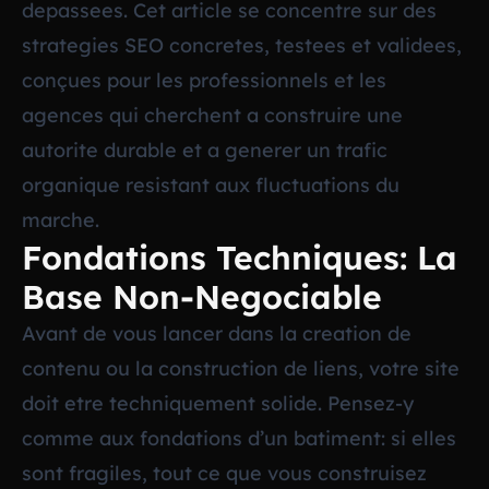
depassees. Cet article se concentre sur des
strategies SEO concretes, testees et validees,
conçues pour les professionnels et les
agences qui cherchent a construire une
autorite durable et a generer un trafic
organique resistant aux fluctuations du
marche.
Fondations Techniques: La
Base Non-Negociable
Avant de vous lancer dans la creation de
contenu ou la construction de liens, votre site
doit etre techniquement solide. Pensez-y
comme aux fondations d’un batiment: si elles
sont fragiles, tout ce que vous construisez