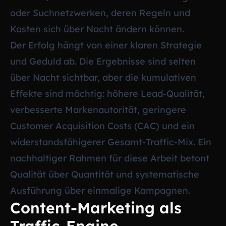
oder Suchnetzwerken, deren Regeln und
Kosten sich über Nacht ändern können.
Der Erfolg hängt von einer klaren Strategie
und Geduld ab. Die Ergebnisse sind selten
über Nacht sichtbar, aber die kumulativen
Effekte sind mächtig: höhere Lead-Qualität,
verbesserte Markenautorität, geringere
Customer Acquisition Costs (CAC) und ein
widerstandsfähigerer Gesamt-Traffic-Mix. Ein
nachhaltiger Rahmen für diese Arbeit betont
Qualität über Quantität und systematische
Ausführung über einmalige Kampagnen.
Content-Marketing als
Traffic-Engine