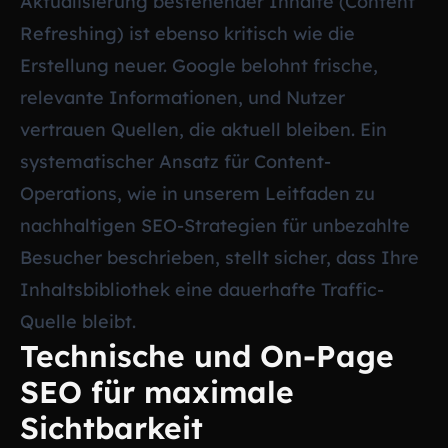
Aktualisierung bestehender Inhalte (Content
Refreshing) ist ebenso kritisch wie die
Erstellung neuer. Google belohnt frische,
relevante Informationen, und Nutzer
vertrauen Quellen, die aktuell bleiben. Ein
systematischer Ansatz für Content-
Operations, wie in unserem Leitfaden zu
nachhaltigen SEO-Strategien für unbezahlte
Besucher
beschrieben, stellt sicher, dass Ihre
Inhaltsbibliothek eine dauerhafte Traffic-
Quelle bleibt.
Technische und On-Page
SEO für maximale
Sichtbarkeit