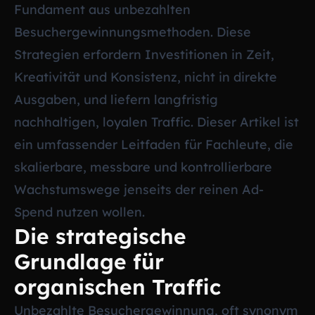
Fundament aus unbezahlten
Besuchergewinnungsmethoden. Diese
Strategien erfordern Investitionen in Zeit,
Kreativität und Konsistenz, nicht in direkte
Ausgaben, und liefern langfristig
nachhaltigen, loyalen Traffic. Dieser Artikel ist
ein umfassender Leitfaden für Fachleute, die
skalierbare, messbare und kontrollierbare
Wachstumswege jenseits der reinen Ad-
Spend nutzen wollen.
Die strategische
Grundlage für
organischen Traffic
Unbezahlte Besuchergewinnung, oft synonym