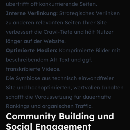
übertrifft oft konkurrierende Seiten.
Interne Verlinkung:
Strategisches Verlinken
zu anderen relevanten Seiten Ihrer Site
verbessert die Crawl-Tiefe und hält Nutzer
länger auf der Website.
Optimierte Medien:
Komprimierte Bilder mit
beschreibendem Alt-Text und ggf.
transkribierte Videos.
Die Symbiose aus technisch einwandfreier
Site und hochoptimierten, wertvollen Inhalten
schafft die Voraussetzung für dauerhafte
Rankings und organischen Traffic.
Community Building und
Social Engagement