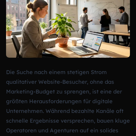
Die Suche nach einem stetigen Strom
qualitativer Website-Besucher, ohne das
Marketing-Budget zu sprengen, ist eine der
größten Herausforderungen für digitale
Unternehmen. Während bezahlte Kanäle oft
schnelle Ergebnisse versprechen, bauen kluge
Operatoren und Agenturen auf ein solides