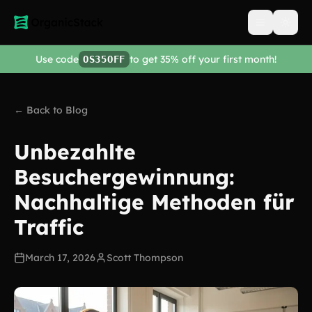
Open men
Use code
to get 35% off your first month!
OS35OFF
← Back to Blog
Unbezahlte
Besuchergewinnung:
Nachhaltige Methoden für
Traffic
March 17, 2026
Scott Thompson