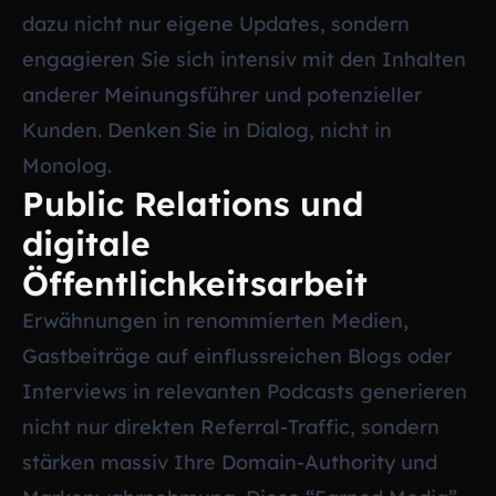
dazu nicht nur eigene Updates, sondern
engagieren Sie sich intensiv mit den Inhalten
anderer Meinungsführer und potenzieller
Kunden. Denken Sie in Dialog, nicht in
Monolog.
Public Relations und
digitale
Öffentlichkeitsarbeit
Erwähnungen in renommierten Medien,
Gastbeiträge auf einflussreichen Blogs oder
Interviews in relevanten Podcasts generieren
nicht nur direkten Referral-Traffic, sondern
stärken massiv Ihre Domain-Authority und