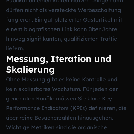
Publikation einen klaren Nutzen bringen und
dürfen nicht als versteckte Werbeschaltung
fungieren. Ein gut platzierter Gastartikel mit
einem biografischen Link kann über Jahre
hinweg signifikanten, qualifizierten Traffic
liefern.
Messung, Iteration und
Skalierung
Ohne Messung gibt es keine Kontrolle und
kein skalierbares Wachstum. Für jeden der
genannten Kanäle müssen Sie klare Key
Performance Indicators (KPIs) definieren, die
über reine Besucherzahlen hinausgehen.
Wichtige Metriken sind die organische