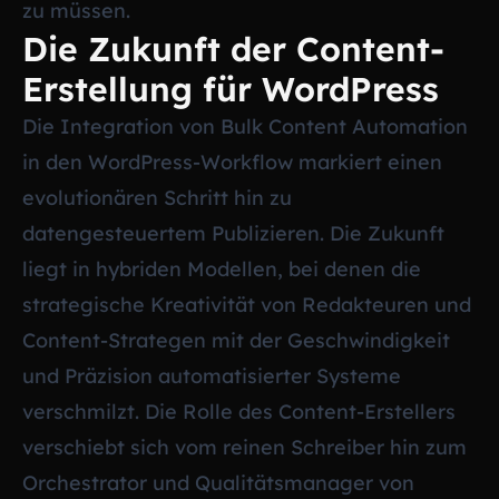
zu müssen.
Die Zukunft der Content-
Erstellung für WordPress
Die Integration von Bulk Content Automation
in den WordPress-Workflow markiert einen
evolutionären Schritt hin zu
datengesteuertem Publizieren. Die Zukunft
liegt in hybriden Modellen, bei denen die
strategische Kreativität von Redakteuren und
Content-Strategen mit der Geschwindigkeit
und Präzision automatisierter Systeme
verschmilzt. Die Rolle des Content-Erstellers
verschiebt sich vom reinen Schreiber hin zum
Orchestrator und Qualitätsmanager von