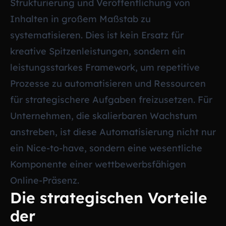
Strukturierung und Veröffentlichung von
Inhalten in großem Maßstab zu
systematisieren. Dies ist kein Ersatz für
kreative Spitzenleistungen, sondern ein
leistungsstarkes Framework, um repetitive
Prozesse zu automatisieren und Ressourcen
für strategischere Aufgaben freizusetzen. Für
Unternehmen, die skalierbaren Wachstum
anstreben, ist diese Automatisierung nicht nur
ein Nice-to-have, sondern eine wesentliche
Komponente einer wettbewerbsfähigen
Online-Präsenz.
Die strategischen Vorteile
der