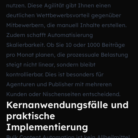
nutzen. Diese Agilität gibt Ihnen einen
deutlichen Wettbewerbsvorteil gegenüber
Mitbewerbern, die manuell Inhalte erstellen.
Zudem schafft Automatisierung
Skalierbarkeit. Ob Sie 10 oder 1000 Beiträge
pro Monat planen, die prozessuale Belastung
steigt nicht linear, sondern bleibt
kontrollierbar. Dies ist besonders für
Agenturen und Publisher mit mehreren
Kunden oder Nischenseiten entscheidend.
Kernanwendungsfälle und
praktische
Implementierung
Bulk Content Automation ist kein Allheilmittel