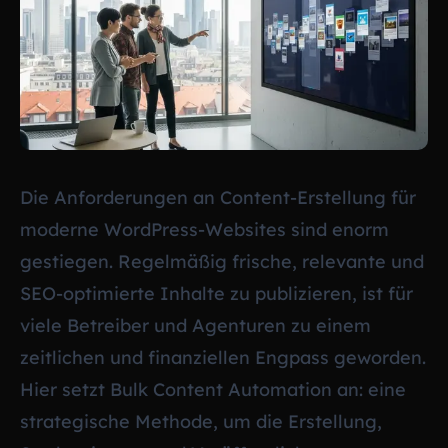
Die Anforderungen an Content-Erstellung für
moderne WordPress-Websites sind enorm
gestiegen. Regelmäßig frische, relevante und
SEO-optimierte Inhalte zu publizieren, ist für
viele Betreiber und Agenturen zu einem
zeitlichen und finanziellen Engpass geworden.
Hier setzt Bulk Content Automation an: eine
strategische Methode, um die Erstellung,