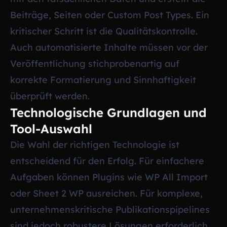
Beiträge, Seiten oder Custom Post Types. Ein
kritischer Schritt ist die Qualitätskontrolle.
Auch automatisierte Inhalte müssen vor der
Veröffentlichung stichprobenartig auf
korrekte Formatierung und Sinnhaftigkeit
überprüft werden.
Technologische Grundlagen und
Tool-Auswahl
Die Wahl der richtigen Technologie ist
entscheidend für den Erfolg. Für einfachere
Aufgaben können Plugins wie WP All Import
oder Sheet 2 WP ausreichen. Für komplexe,
unternehmenskritische Publikationspipelines
sind jedoch robustere Lösungen erforderlich,