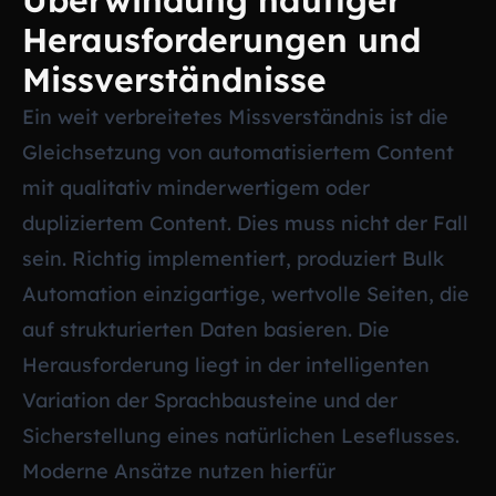
Überwindung häufiger
Herausforderungen und
Missverständnisse
Ein weit verbreitetes Missverständnis ist die
Gleichsetzung von automatisiertem Content
mit qualitativ minderwertigem oder
dupliziertem Content. Dies muss nicht der Fall
sein. Richtig implementiert, produziert Bulk
Automation einzigartige, wertvolle Seiten, die
auf strukturierten Daten basieren. Die
Herausforderung liegt in der intelligenten
Variation der Sprachbausteine und der
Sicherstellung eines natürlichen Leseflusses.
Moderne Ansätze nutzen hierfür