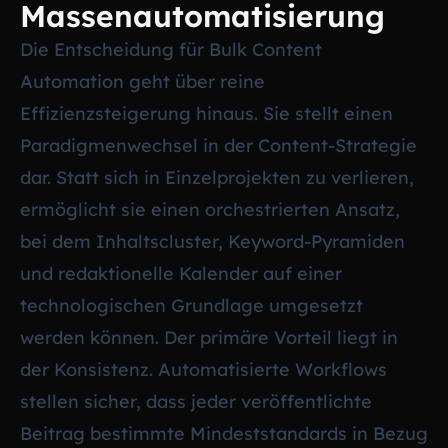
Massenautomatisierung
Die Entscheidung für Bulk Content
Automation geht über reine
Effizienzsteigerung hinaus. Sie stellt einen
Paradigmenwechsel in der Content-Strategie
dar. Statt sich in Einzelprojekten zu verlieren,
ermöglicht sie einen orchestrierten Ansatz,
bei dem Inhaltscluster, Keyword-Pyramiden
und redaktionelle Kalender auf einer
technologischen Grundlage umgesetzt
werden können. Der primäre Vorteil liegt in
der Konsistenz. Automatisierte Workflows
stellen sicher, dass jeder veröffentlichte
Beitrag bestimmte Mindeststandards in Bezug