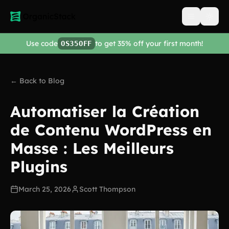
Open men
Use code
to get 35% off your first month!
OS35OFF
← Back to Blog
Automatiser la Création
de Contenu WordPress en
Masse : Les Meilleurs
Plugins
March 25, 2026
Scott Thompson