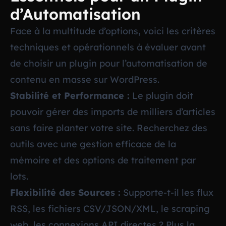
d’Automatisation
Face à la multitude d’options, voici les critères
techniques et opérationnels à évaluer avant
de choisir un plugin pour l’automatisation de
contenu en masse sur WordPress.
Stabilité et Performance :
Le plugin doit
pouvoir gérer des imports de milliers d’articles
sans faire planter votre site. Recherchez des
outils avec une gestion efficace de la
mémoire et des options de traitement par
lots.
Flexibilité des Sources :
Supporte-t-il les flux
RSS, les fichiers CSV/JSON/XML, le scraping
web, les connexions API directes ? Plus la