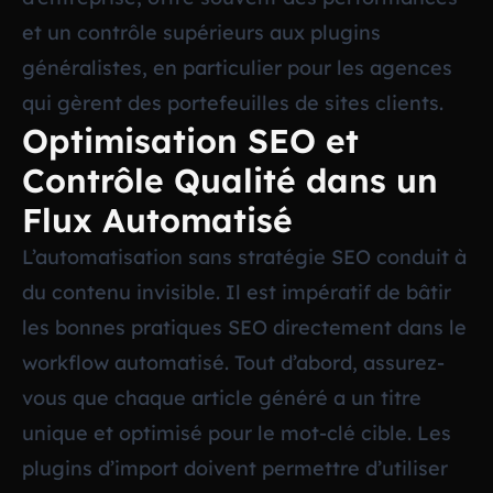
et un contrôle supérieurs aux plugins
généralistes, en particulier pour les agences
qui gèrent des portefeuilles de sites clients.
Optimisation SEO et
Contrôle Qualité dans un
Flux Automatisé
L’automatisation sans stratégie SEO conduit à
du contenu invisible. Il est impératif de bâtir
les bonnes pratiques SEO directement dans le
workflow automatisé. Tout d’abord, assurez-
vous que chaque article généré a un titre
unique et optimisé pour le mot-clé cible. Les
plugins d’import doivent permettre d’utiliser