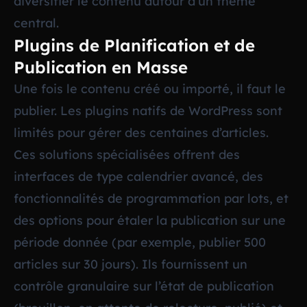
diversifier le contenu autour d’un thème
central.
Plugins de Planification et de
Publication en Masse
Une fois le contenu créé ou importé, il faut le
publier. Les plugins natifs de WordPress sont
limités pour gérer des centaines d’articles.
Ces solutions spécialisées offrent des
interfaces de type calendrier avancé, des
fonctionnalités de programmation par lots, et
des options pour étaler la publication sur une
période donnée (par exemple, publier 500
articles sur 30 jours). Ils fournissent un
contrôle granulaire sur l’état de publication