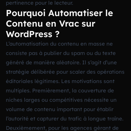
pertinence pour le lecteur.
Pourquoi Automatiser le
Contenu en Vrac sur
WordPress ?
L’automatisation du contenu en masse ne
consiste pas à publier du spam ou du texte
généré de manière aléatoire. Il s’agit d’une
stratégie délibérée pour scaler des opérations
éditoriales légitimes. Les motivations sont
multiples. Premièrement, la couverture de
niches larges ou compétitives nécessite un
volume de contenu important pour établir
l’autorité et capturer du trafic à longue traîne.
Deuxièmement, pour les agences gérant de