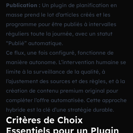
Publication :
Un plugin de planification en
masse prend le lot d’articles créés et les
programme pour être publiés à intervalles
réguliers toute la journée, avec un statut
“Publié” automatique.
Ce flux, une fois configuré, fonctionne de
manière autonome. L’intervention humaine se
limite à la surveillance de la qualité, à
l’ajustement des sources et des règles, et à la
création de contenu premium original pour
compléter l’offre automatisée. Cette approche
hybride est la clé d’une stratégie durable.
Critères de Choix
Essentiels pour un Plugin