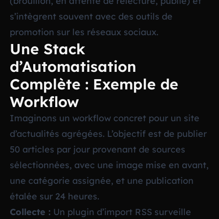
(brouillon, en attente de relecture, publié) et
s’intègrent souvent avec des outils de
promotion sur les réseaux sociaux.
Une Stack
d’Automatisation
Complète : Exemple de
Workflow
Imaginons un workflow concret pour un site
d’actualités agrégées. L’objectif est de publier
50 articles par jour provenant de sources
sélectionnées, avec une image mise en avant,
une catégorie assignée, et une publication
étalée sur 24 heures.
Collecte :
Un plugin d’import RSS surveille