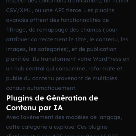
respect des conditions d’utilisation), un fichier
CSV/XML, ou une API tierce. Les plugins
avancés offrent des fonctionnalités de
filtrage, de remappage des champs (pour
attribuer correctement le titre, le contenu, les
images, les catégories), et de publication
planifiée. Ils transforment votre WordPress en
un hub central qui consomme, reformate et
publie du contenu provenant de multiples
canaux automatiquement.
Plugins de Génération de
Contenu par IA
Avec l’avènement des modèles de langage,
cette catégorie a explosé. Ces plugins