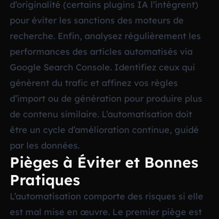
d’originalité (certains plugins IA l’intègrent)
pour éviter les sanctions des moteurs de
recherche. Enfin, analysez régulièrement les
performances des articles automatisés via
Google Search Console. Identifiez ceux qui
génèrent du trafic et affinez vos règles
d’import ou de génération pour produire plus
de contenu similaire. L’automatisation doit
être un cycle d’amélioration continue, guidé
par les données.
Pièges à Éviter et Bonnes
Pratiques
L’automatisation comporte des risques si elle
est mal mise en œuvre. Le premier piège est