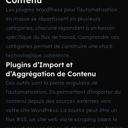
Contenu
Les plugins WordPress pour l’automatisation
en masse se répartissent en plusieurs
catégories, chacune répondant à un besoin
spécifique du flux de travail. Comprendre ces
catégories permet de construire une stack
technologique cohérente.
Plugins d’Import et
d’Aggrégation de Contenu
Ces outils sont la pierre angulaire de
l’automatisation. Ils permettent d’importer du
contenu depuis des sources externes vers
votre site WordPress. La source peut être un
flux RSS, un site web via le scraping (dans le