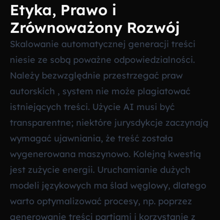
Etyka, Prawo i
Zrównoważony Rozwój
Skalowanie automatycznej generacji treści
niesie ze sobą poważne odpowiedzialności.
Należy bezwzględnie przestrzegać praw
autorskich , system nie może plagiatować
istniejących treści. Użycie AI musi być
transparentne; niektóre jurysdykcje zaczynają
wymagać ujawniania, że treść została
wygenerowana maszynowo. Kolejną kwestią
jest zużycie energii. Uruchamianie dużych
modeli językowych ma ślad węglowy, dlatego
warto optymalizować procesy, np. poprzez
generowanie treści partiami i korzystanie z