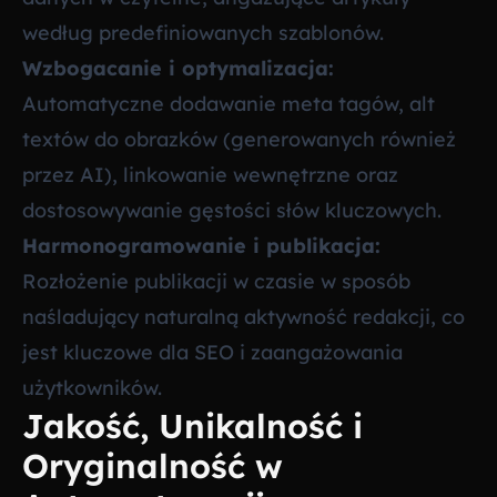
według predefiniowanych szablonów.
Wzbogacanie i optymalizacja:
Automatyczne dodawanie meta tagów, alt
textów do obrazków (generowanych również
przez AI), linkowanie wewnętrzne oraz
dostosowywanie gęstości słów kluczowych.
Harmonogramowanie i publikacja:
Rozłożenie publikacji w czasie w sposób
naśladujący naturalną aktywność redakcji, co
jest kluczowe dla SEO i zaangażowania
użytkowników.
Jakość, Unikalność i
Oryginalność w