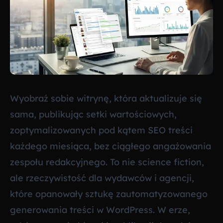
Wyobraź sobie witrynę, która aktualizuje się
sama, publikując setki wartościowych,
zoptymalizowanych pod kątem SEO treści
każdego miesiąca, bez ciągłego angażowania
zespołu redakcyjnego. To nie science fiction,
ale rzeczywistość dla wydawców i agencji,
które opanowały sztukę zautomatyzowanego
generowania treści w WordPress. W erze,