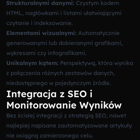
Strukturalnymi danymi:
Czystym kodem
HTML, nagłówkami i listami ułatwiającymi
czytanie i indeksowanie.
Elementami wizualnymi:
Automatycznie
generowanymi lub dobieranymi grafikami,
wykresami czy infografikami.
Unikalnym kątem:
Perspektywą, która wynika
z połączenia różnych zestawów danych,
niedostępnego w pojedynczym źródle.
Integracja z SEO i
Monitorowanie Wyników
Bez ścisłej integracji z strategią SEO, nawet
najlepiej napisane zautomatyzowane artykuły
nie osiągną zamierzonego celu.