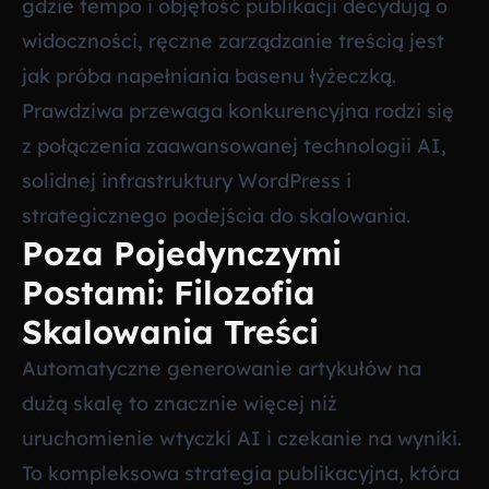
gdzie tempo i objętość publikacji decydują o
widoczności, ręczne zarządzanie treścią jest
jak próba napełniania basenu łyżeczką.
Prawdziwa przewaga konkurencyjna rodzi się
z połączenia zaawansowanej technologii AI,
solidnej infrastruktury WordPress i
strategicznego podejścia do skalowania.
Poza Pojedynczymi
Postami: Filozofia
Skalowania Treści
Automatyczne generowanie artykułów na
dużą skalę to znacznie więcej niż
uruchomienie wtyczki AI i czekanie na wyniki.
To kompleksowa strategia publikacyjna, która