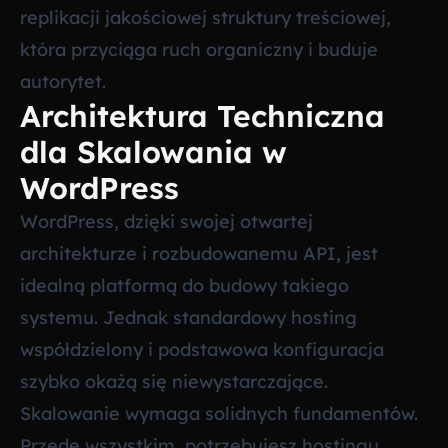
replikacji jakościowej struktury treściowej,
która przyciąga ruch organiczny i buduje
autorytet.
Architektura Techniczna
dla Skalowania w
WordPress
WordPress, dzięki swojej otwartej
architekturze i rozbudowanemu API, jest
idealną platformą do budowy takiego
systemu. Jednak standardowy hosting
współdzielony i podstawowa konfiguracja
szybko okażą się niewystarczające.
Skalowanie wymaga solidnych fundamentów.
Przede wszystkim, potrzebujesz hostingu