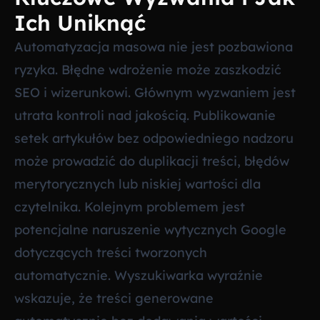
Ich Uniknąć
Automatyzacja masowa nie jest pozbawiona
ryzyka. Błędne wdrożenie może zaszkodzić
SEO i wizerunkowi. Głównym wyzwaniem jest
utrata kontroli nad jakością. Publikowanie
setek artykułów bez odpowiedniego nadzoru
może prowadzić do duplikacji treści, błędów
merytorycznych lub niskiej wartości dla
czytelnika. Kolejnym problemem jest
potencjalne naruszenie wytycznych Google
dotyczących treści tworzonych
automatycznie. Wyszukiwarka wyraźnie
wskazuje, że treści generowane