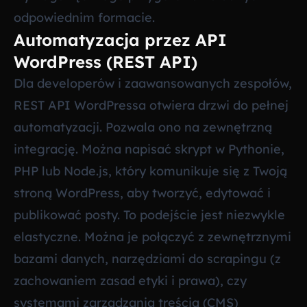
odpowiednim formacie.
Automatyzacja przez API
WordPress (REST API)
Dla developerów i zaawansowanych zespołów,
REST API WordPressa otwiera drzwi do pełnej
automatyzacji. Pozwala ono na zewnętrzną
integrację. Można napisać skrypt w Pythonie,
PHP lub Node.js, który komunikuje się z Twoją
stroną WordPress, aby tworzyć, edytować i
publikować posty. To podejście jest niezwykle
elastyczne. Można je połączyć z zewnętrznymi
bazami danych, narzędziami do scrapingu (z
zachowaniem zasad etyki i prawa), czy
systemami zarządzania treścią (CMS)