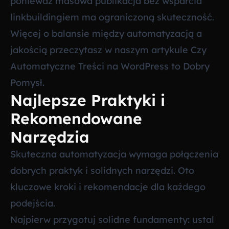
ponieważ masowa publikacja bez wsparcia
linkbuildingiem ma ograniczoną skuteczność.
Więcej o balansie między automatyzacją a
jakością przeczytasz w naszym artykule
Czy
Automatyczne Treści na WordPress to Dobry
Pomysł
.
Najlepsze Praktyki i
Rekomendowane
Narzędzia
Skuteczna automatyzacja wymaga połączenia
dobrych praktyk i solidnych narzędzi. Oto
kluczowe kroki i rekomendacje dla każdego
podejścia.
Najpierw przygotuj solidne fundamenty: ustal