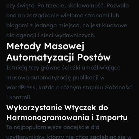
czy święta. Po trzecie, skalowalność. Pozwala
ona na zarządzanie wieloma stronami lub
blogami z jednego miejsca, co jest kluczowe
dla agencji i sieci wydawniczych.
Metody Masowej
Automatyzacji Postów
Istnieją trzy główne ścieżki umożliwiające
masową automatyzację publikacji w
WordPress, każda o różnym stopniu złożoności
i kontroli.
Wykorzystanie Wtyczek do
Harmonogramowania i Importu
To najpopularniejsze podejście dla
użytkowników, którzy nie chcą zagłębiać się w