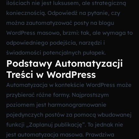
ilościach nie jest luksusem, ale strategiczną
koniecznością. Odpowiedź na pytanie, czy
można zautomatyzować posty na blogu
WordPress masowo, brzmi: tak, ale wymaga to
odpowiedniego podejścia, narzędzi i
świadomości potencjalnych pułapek.
Podstawy Automatyzacji
Treści w WordPress
Automatyzacja w kontekście WordPress może
przybierać różne formy. Najprostszym
poziomem jest harmonogramowanie
pojedynczych postów za pomocą wbudowanej
funkcji „Zaplanuj publikację”. To jednak nie
jest automatyzacja masowa. Prawdziwa