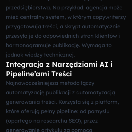
przedsiębiorstwa. Na przykład, agencja może
mieć centralny system, w którym copywriterzy
przygotowują treści, a skrypt automatycznie
przesyła je do odpowiednich stron klientów i
harmonogramuje publikację. Wymaga to
jednak wiedzy technicznej.
Integracja z Narzędziami AI i
Pipeline’ami Treści
Najnowocześniejsza metoda łączy
automatyzację publikacji z automatyzacją
generowania treści. Korzysta się z platform,
które oferują pełny pipeline: od pomysłu
(opartego na researchu SEO), przez
generowanie artykułu za pomocą