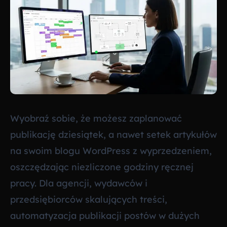
Wyobraź sobie, że możesz zaplanować
publikację dziesiątek, a nawet setek artykułów
na swoim blogu WordPress z wyprzedzeniem,
oszczędzając niezliczone godziny ręcznej
pracy. Dla agencji, wydawców i
przedsiębiorców skalujących treści,
automatyzacja publikacji postów w dużych