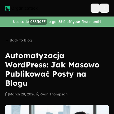
Open men
Use code
to get 35% off your first month!
OS35OFF
← Back to Blog
Automatyzacja
WordPress: Jak Masowo
Publikować Posty na
Blogu
March 28, 2026
Ryan Thompson