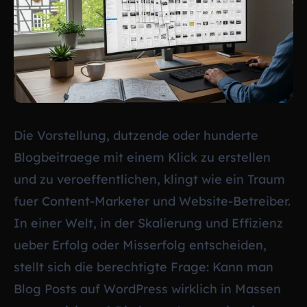
Die Vorstellung, dutzende oder hunderte
Blogbeitraege mit einem Klick zu erstellen
und zu veroeffentlichen, klingt wie ein Traum
fuer Content-Marketer und Website-Betreiber.
In einer Welt, in der Skalierung und Effizienz
ueber Erfolg oder Misserfolg entscheiden,
stellt sich die berechtigte Frage: Kann man
Blog Posts auf WordPress wirklich in Massen