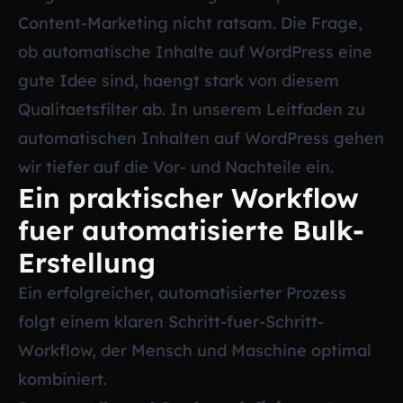
Content-Marketing nicht ratsam. Die Frage,
ob automatische Inhalte auf WordPress eine
gute Idee sind, haengt stark von diesem
Qualitaetsfilter ab. In unserem Leitfaden zu
automatischen Inhalten auf WordPress
gehen
wir tiefer auf die Vor- und Nachteile ein.
Ein praktischer Workflow
fuer automatisierte Bulk-
Erstellung
Ein erfolgreicher, automatisierter Prozess
folgt einem klaren Schritt-fuer-Schritt-
Workflow, der Mensch und Maschine optimal
kombiniert.