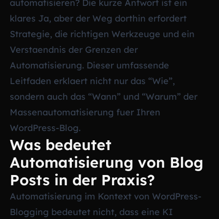
automatisieren? Die kurze Antwort ist ein
klares Ja, aber der Weg dorthin erfordert
Strategie, die richtigen Werkzeuge und ein
Verstaendnis der Grenzen der
Automatisierung. Dieser umfassende
Leitfaden erklaert nicht nur das “Wie”,
sondern auch das “Wann” und “Warum” der
Massenautomatisierung fuer Ihren
WordPress-Blog.
Was bedeutet
Automatisierung von Blog
Posts in der Praxis?
Automatisierung im Kontext von WordPress-
Blogging bedeutet nicht, dass eine KI