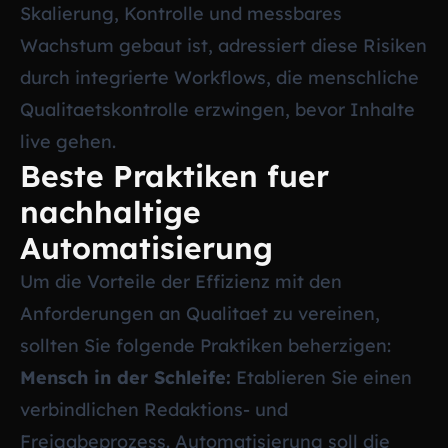
Skalierung, Kontrolle und messbares
Wachstum gebaut ist, adressiert diese Risiken
durch integrierte Workflows, die menschliche
Qualitaetskontrolle erzwingen, bevor Inhalte
live gehen.
Beste Praktiken fuer
nachhaltige
Automatisierung
Um die Vorteile der Effizienz mit den
Anforderungen an Qualitaet zu vereinen,
sollten Sie folgende Praktiken beherzigen:
Mensch in der Schleife:
Etablieren Sie einen
verbindlichen Redaktions- und
Freigabeprozess. Automatisierung soll die