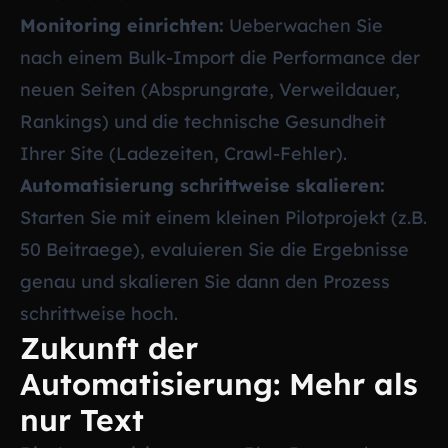
Monitoring einrichten:
Ueberwachen Sie
nach einem Bulk-Import die Performance der
neuen Seiten (Absprungrate, Verweildauer,
Rankings) und die technische Gesundheit
Ihrer Site (Ladezeiten, Crawl-Fehler).
Automatisierung schrittweise skalieren:
Starten Sie mit einem kleinen Pilotprojekt (z.B.
50 Beitraege), evaluieren Sie die Ergebnisse
genau und skalieren Sie dann den Prozess
schrittweise hoch.
Zukunft der
Automatisierung: Mehr als
nur Text