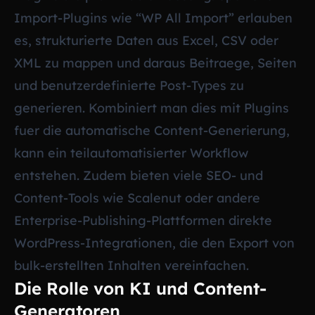
Import-Plugins wie “WP All Import” erlauben
es, strukturierte Daten aus Excel, CSV oder
XML zu mappen und daraus Beitraege, Seiten
und benutzerdefinierte Post-Types zu
generieren. Kombiniert man dies mit Plugins
fuer die automatische Content-Generierung,
kann ein teilautomatisierter Workflow
entstehen. Zudem bieten viele SEO- und
Content-Tools wie Scalenut oder andere
Enterprise-Publishing-Plattformen direkte
WordPress-Integrationen, die den Export von
bulk-erstellten Inhalten vereinfachen.
Die Rolle von KI und Content-
Generatoren