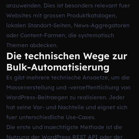
anzuwenden. Dies ist besonders relevant fuer
Websites mit grossen Produktkatalogen,
lokalen Standort-Seiten, News-Aggregatoren
oder Content-Farmen, die systematisch
Themen abdecken.
Die technischen Wege zur
Bulk-Automatisierung
Es gibt mehrere technische Ansaetze, um die
Massenerstellung und -veroeffentlichung von
WordPress-Beitraegen zu realisieren. Jeder
hat seine Vor- und Nachteile und eignet sich
fuer unterschiedliche Use-Cases.
Die erste und maechtigste Methode ist die
Nutzung der WordPress REST API oder der