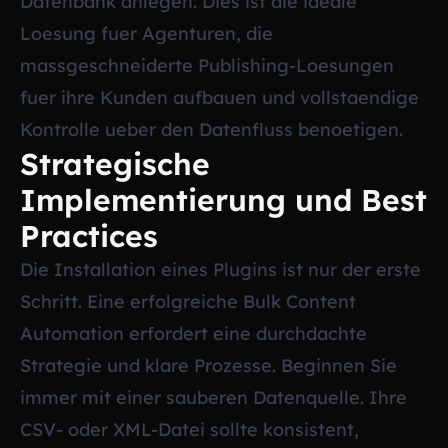
Datenbank anlegen. Dies ist die ideale
Loesung fuer Agenturen, die
massgeschneiderte Publishing-Loesungen
fuer ihre Kunden aufbauen und vollstaendige
Kontrolle ueber den Datenfluss benoetigen.
Strategische
Implementierung und Best
Practices
Die Installation eines Plugins ist nur der erste
Schritt. Eine erfolgreiche Bulk Content
Automation erfordert eine durchdachte
Strategie und klare Prozesse. Beginnen Sie
immer mit einer sauberen Datenquelle. Ihre
CSV- oder XML-Datei sollte konsistent,