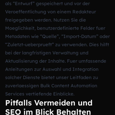
als “Entwurf” gespeichert und vor der
Veroeffentlichung von einem Redakteur
freigegeben werden. Nutzen Sie die
Moeglichkeit, benutzerdefinierte Felder fuer
Metadaten wie “Quelle”, “Import-Datum” oder
“Zuletzt-ueberprueft” zu verwenden. Dies hilft
bei der langfristigen Verwaltung und
Aktualisierung der Inhalte. Fuer umfassende
Anleitungen zur Auswahl und Integration
solcher Dienste bietet unser Leitfaden zu
zuverlaessigen Bulk Content Automation
Services
vertiefende Einblicke.
Pitfalls Vermeiden und
SEO im Blick Behalten