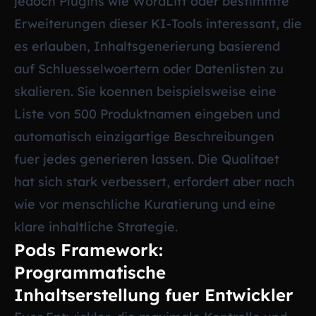
jedoch Plugins wie WordLift oder bestimmte
Erweiterungen dieser KI-Tools interessant, die
es erlauben, Inhaltsgenerierung basierend
auf Schluesselwoertern oder Datenlisten zu
skalieren. Sie koennen beispielsweise eine
Liste von 500 Produktnamen eingeben und
automatisch einzigartige Beschreibungen
fuer jedes generieren lassen. Die Qualitaet
hat sich stark verbessert, erfordert aber nach
wie vor menschliche Kuratierung und eine
klare inhaltliche Strategie.
Pods Framework:
Programmatische
Inhaltserstellung fuer Entwickler