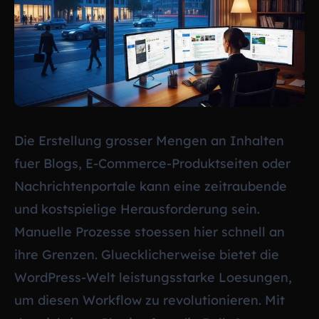
Die Erstellung grosser Mengen an Inhalten
fuer Blogs, E-Commerce-Produktseiten oder
Nachrichtenportale kann eine zeitraubende
und kostspielige Herausforderung sein.
Manuelle Prozesse stoessen hier schnell an
ihre Grenzen. Gluecklicherweise bietet die
WordPress-Welt leistungsstarke Loesungen,
um diesen Workflow zu revolutionieren. Mit