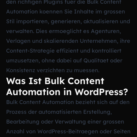
den richtigen Plugins fuer die Bulk Content
Automation koennen Sie Inhalte im grossen
Stil importieren, generieren, aktualisieren und
verwalten. Dies ermoeglicht es Agenturen,
Verlagen und skalierenden Unternehmen, ihre
Content-Strategie effizient und kontrolliert
umzusetzen, ohne dabei auf Qualitaet oder
Konsistenz verzichten zu muessen.
Was Ist Bulk Content
Automation in WordPress?
Bulk Content Automation bezieht sich auf den
Prozess der automatisierten Erstellung,
Bearbeitung oder Verwaltung einer grossen
Anzahl von WordPress-Beitraegen oder Seiten