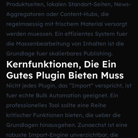
Produktseiten, lokalen Standort-Seiten, News-
Aggregatoren oder Content-Hubs, die
regelmaessig mit frischem Material versorgt
werden muessen. Ein effizientes System fuer
die Massenbearbeitung von Inhalten ist die
Grundlage fuer skalierbares Publishing.
Kernfunktionen, Die Ein
Gutes Plugin Bieten Muss
Nicht jedes Plugin, das “Import” verspricht, ist
fuer echte Bulk Automation geeignet. Ein
professionelles Tool sollte eine Reihe
kritischer Funktionen bieten, die ueber die
Grundlagen hinausgehen. Zunaechst ist eine
robuste Import-Engine unverzichtbar, die