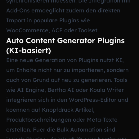
synchronisieren muessen. Die Integration mit
Add-Ons ermoeglicht zudem den direkten
Import in populare Plugins wie
WooCommerce, ACF oder Toolset.
Auto Content Generator Plugins
(KI-basiert)
Eine neue Generation von Plugins nutzt KI,
um Inhalte nicht nur zu importieren, sondern
auch von Grund auf neu zu generieren. Tools
wie AI Engine, Bertha AI oder Koala Writer
integrieren sich in den WordPress-Editor und
koennen auf Knopfdruck Artikel,
Produktbeschreibungen oder Meta-Texte
erstellen. Fuer die Bulk Automation sind