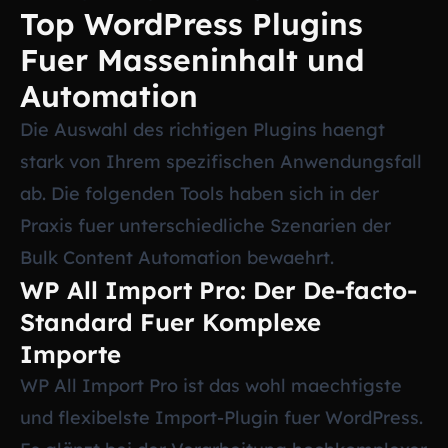
Top WordPress Plugins
Fuer Masseninhalt und
Automation
Die Auswahl des richtigen Plugins haengt
stark von Ihrem spezifischen Anwendungsfall
ab. Die folgenden Tools haben sich in der
Praxis fuer unterschiedliche Szenarien der
Bulk Content Automation bewaehrt.
WP All Import Pro: Der De-facto-
Standard Fuer Komplexe
Importe
WP All Import Pro ist das wohl maechtigste
und flexibelste Import-Plugin fuer WordPress.