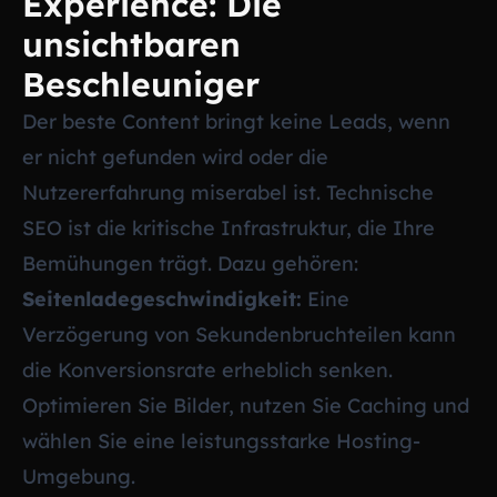
Experience: Die
unsichtbaren
Beschleuniger
Der beste Content bringt keine Leads, wenn
er nicht gefunden wird oder die
Nutzererfahrung miserabel ist. Technische
SEO ist die kritische Infrastruktur, die Ihre
Bemühungen trägt. Dazu gehören:
Seitenladegeschwindigkeit:
Eine
Verzögerung von Sekundenbruchteilen kann
die Konversionsrate erheblich senken.
Optimieren Sie Bilder, nutzen Sie Caching und
wählen Sie eine leistungsstarke Hosting-
Umgebung.