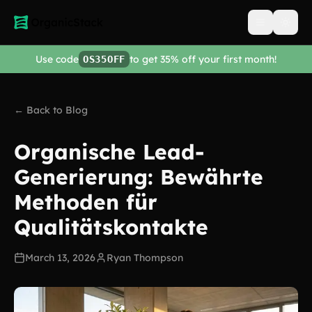
Open men
Use code
to get 35% off your first month!
OS35OFF
← Back to Blog
Organische Lead-
Generierung: Bewährte
Methoden für
Qualitätskontakte
March 13, 2026
Ryan Thompson