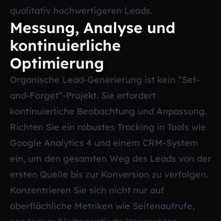
qualitativ hochwertigeren Leads.
Messung, Analyse und
kontinuierliche
Optimierung
Organische Lead-Generierung ist kein “Set-
and-Forget”-Projekt. Sie erfordert
kontinuierliche Beobachtung und Anpassung.
Richten Sie ein robustes Tracking in Tools wie
Google Analytics 4 und einem CRM-System
ein, um den gesamten Weg des Leads von der
ersten Quelle bis zur Konversion zu verfolgen.
Konzentrieren Sie sich nicht nur auf
oberflächliche Metriken wie Seitenaufrufe,