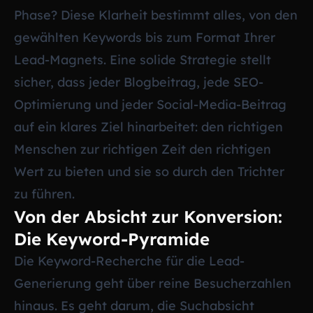
Phase? Diese Klarheit bestimmt alles, von den
gewählten Keywords bis zum Format Ihrer
Lead-Magnets. Eine solide Strategie stellt
sicher, dass jeder Blogbeitrag, jede SEO-
Optimierung und jeder Social-Media-Beitrag
auf ein klares Ziel hinarbeitet: den richtigen
Menschen zur richtigen Zeit den richtigen
Wert zu bieten und sie so durch den Trichter
zu führen.
Von der Absicht zur Konversion:
Die Keyword-Pyramide
Die Keyword-Recherche für die Lead-
Generierung geht über reine Besucherzahlen
hinaus. Es geht darum, die Suchabsicht