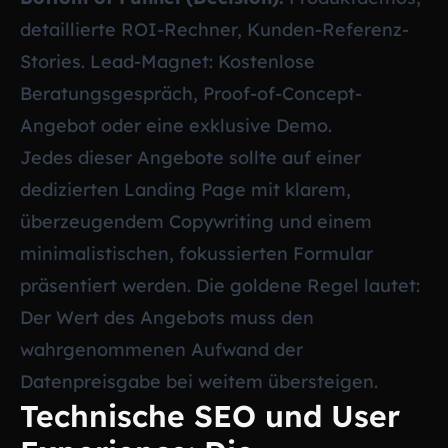
detaillierte ROI-Rechner, Kunden-Referenz-
Stories. Lead-Magnet: Kostenlose
Beratungsgespräch, Proof-of-Concept-
Angebot oder eine exklusive Demo.
Jedes dieser Angebote sollte auf einer
dedizierten Landing Page mit klarem,
überzeugendem Copywriting und einem
minimalistischen, fokussierten Formular
präsentiert werden. Die goldene Regel lautet:
Der Wert des Angebots muss den
wahrgenommenen Aufwand der
Datenpreisgabe bei weitem übersteigen.
Technische SEO und User