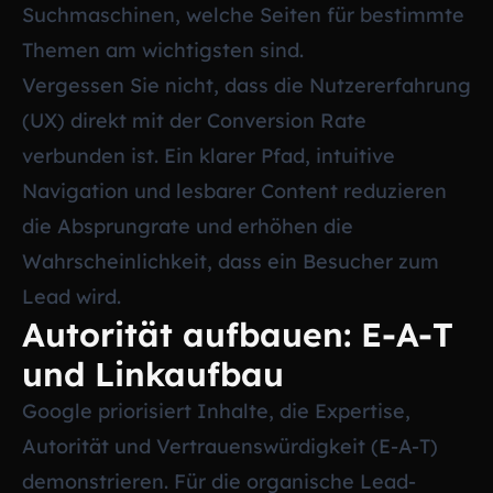
Suchmaschinen, welche Seiten für bestimmte
Themen am wichtigsten sind.
Vergessen Sie nicht, dass die Nutzererfahrung
(UX) direkt mit der Conversion Rate
verbunden ist. Ein klarer Pfad, intuitive
Navigation und lesbarer Content reduzieren
die Absprungrate und erhöhen die
Wahrscheinlichkeit, dass ein Besucher zum
Lead wird.
Autorität aufbauen: E-A-T
und Linkaufbau
Google priorisiert Inhalte, die Expertise,
Autorität und Vertrauenswürdigkeit (E-A-T)
demonstrieren. Für die organische Lead-