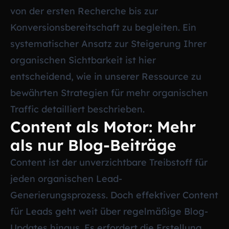
von der ersten Recherche bis zur
Konversionsbereitschaft zu begleiten. Ein
systematischer Ansatz zur Steigerung Ihrer
organischen Sichtbarkeit ist hier
entscheidend, wie in unserer Ressource zu
bewährten Strategien für mehr organischen
Traffic
detailliert beschrieben.
Content als Motor: Mehr
als nur Blog-Beiträge
Content ist der unverzichtbare Treibstoff für
jeden organischen Lead-
Generierungsprozess. Doch effektiver Content
für Leads geht weit über regelmäßige Blog-
Updates hinaus. Es erfordert die Erstellung