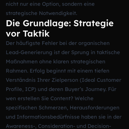
nicht nur eine Option, sondern eine
strategische Notwendigkeit.
Die Grundlage: Strategie
vor Taktik
Der häufigste Fehler bei der organischen
Lead-Generierung ist der Sprung in taktische
Maßnahmen ohne klaren strategischen
Rahmen. Erfolg beginnt mit einem tiefen
Verständnis Ihrer Zielperson (Ideal Customer
Profile, ICP) und deren Buyer’s Journey. Für
wen erstellen Sie Content? Welche
spezifischen Schmerzen, Herausforderungen
und Informationsbedürfnisse haben sie in der
Awareness-, Consideration- und Decision-