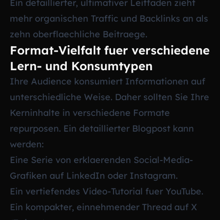
Ein detaillierter, ultimativer Leitfaden zieht
mehr organischen Traffic und Backlinks an als
zehn oberflaechliche Beitraege.
Format-Vielfalt fuer verschiedene
Lern- und Konsumtypen
Ihre Audience konsumiert Informationen auf
unterschiedliche Weise. Daher sollten Sie Ihre
Kerninhalte in verschiedene Formate
repurposen. Ein detaillierter Blogpost kann
werden:
Eine Serie von erklaerenden Social-Media-
Grafiken auf LinkedIn oder Instagram.
Ein vertiefendes Video-Tutorial fuer YouTube.
Ein kompakter, einnehmender Thread auf X