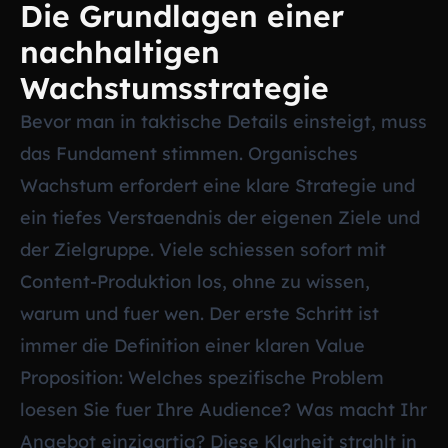
Die Grundlagen einer
nachhaltigen
Wachstumsstrategie
Bevor man in taktische Details einsteigt, muss
das Fundament stimmen. Organisches
Wachstum erfordert eine klare Strategie und
ein tiefes Verstaendnis der eigenen Ziele und
der Zielgruppe. Viele schiessen sofort mit
Content-Produktion los, ohne zu wissen,
warum und fuer wen. Der erste Schritt ist
immer die Definition einer klaren Value
Proposition: Welches spezifische Problem
loesen Sie fuer Ihre Audience? Was macht Ihr
Angebot einzigartig? Diese Klarheit strahlt in