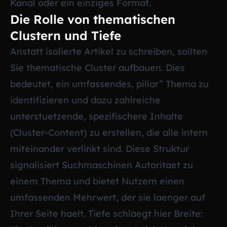
Kanal oder ein einziges Format.
Die Rolle von thematischen
Clustern und Tiefe
Anstatt isolierte Artikel zu schreiben, sollten
Sie thematische Cluster aufbauen. Dies
bedeutet, ein umfassendes, pillar” Thema zu
identifizieren und dazu zahlreiche
unterstuetzende, spezifischere Inhalte
(Cluster-Content) zu erstellen, die alle intern
miteinander verlinkt sind. Diese Struktur
signalisiert Suchmaschinen Autoritaet zu
einem Thema und bietet Nutzern einen
umfassenden Mehrwert, der sie laenger auf
Ihrer Seite haelt. Tiefe schlaegt hier Breite: