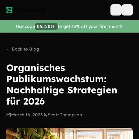
Open men
Use code
to get 35% off your first month!
OS35OFF
← Back to Blog
Organisches
Publikumswachstum:
Nachhaltige Strategien
für 2026
March 16, 2026
Scott Thompson