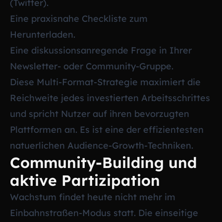
(Twitter).
Eine praxisnahe Checkliste zum
Herunterladen.
Eine diskussionsanregende Frage in Ihrer
Newsletter- oder Community-Gruppe.
Diese Multi-Format-Strategie maximiert die
Reichweite jedes investierten Arbeitsschrittes
und spricht Nutzer auf ihren bevorzugten
Plattformen an. Es ist eine der effizientesten
natuerlichen Audience-Growth-Techniken.
Community-Building und
aktive Partizipation
Wachstum findet heute nicht mehr im
Einbahnstraßen-Modus statt. Die einseitige