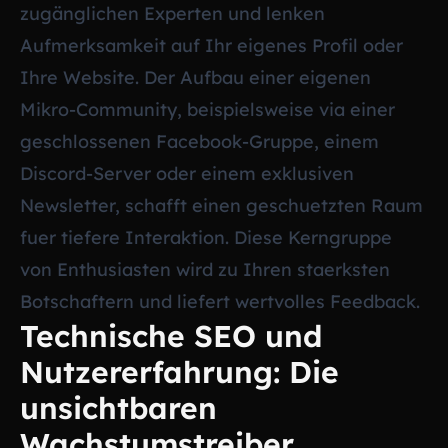
zugänglichen Experten und lenken
Aufmerksamkeit auf Ihr eigenes Profil oder
Ihre Website. Der Aufbau einer eigenen
Mikro-Community, beispielsweise via einer
geschlossenen Facebook-Gruppe, einem
Discord-Server oder einem exklusiven
Newsletter, schafft einen geschuetzten Raum
fuer tiefere Interaktion. Diese Kerngruppe
von Enthusiasten wird zu Ihren staerksten
Botschaftern und liefert wertvolles Feedback.
Technische SEO und
Nutzererfahrung: Die
unsichtbaren
Wachstumstreiber