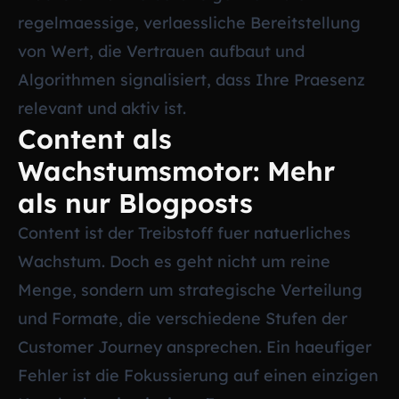
regelmaessige, verlaessliche Bereitstellung
von Wert, die Vertrauen aufbaut und
Algorithmen signalisiert, dass Ihre Praesenz
relevant und aktiv ist.
Content als
Wachstumsmotor: Mehr
als nur Blogposts
Content ist der Treibstoff fuer natuerliches
Wachstum. Doch es geht nicht um reine
Menge, sondern um strategische Verteilung
und Formate, die verschiedene Stufen der
Customer Journey ansprechen. Ein haeufiger
Fehler ist die Fokussierung auf einen einzigen