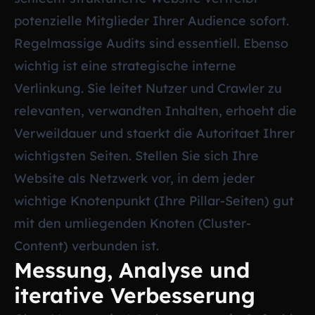
potenzielle Mitglieder Ihrer Audience sofort.
Regelmassige Audits sind essentiell. Ebenso
wichtig ist eine strategische interne
Verlinkung. Sie leitet Nutzer und Crawler zu
relevanten, verwandten Inhalten, erhoeht die
Verweildauer und staerkt die Autoritaet Ihrer
wichtigsten Seiten. Stellen Sie sich Ihre
Website als Netzwerk vor, in dem jeder
wichtige Knotenpunkt (Ihre Pillar-Seiten) gut
mit den umliegenden Knoten (Cluster-
Content) verbunden ist.
Messung, Analyse und
iterative Verbesserung