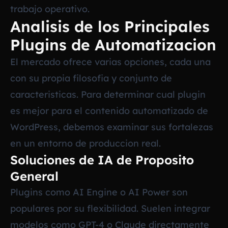
trabajo operativo.
Analisis de los Principales
Plugins de Automatizacion
El mercado ofrece varias opciones, cada una
con su propia filosofia y conjunto de
caracteristicas. Para determinar cual plugin
es mejor para el contenido automatizado de
WordPress, debemos examinar sus fortalezas
en un entorno de produccion real.
Soluciones de IA de Proposito
General
Plugins como AI Engine o AI Power son
populares por su flexibilidad. Suelen integrar
modelos como GPT-4 o Claude directamente