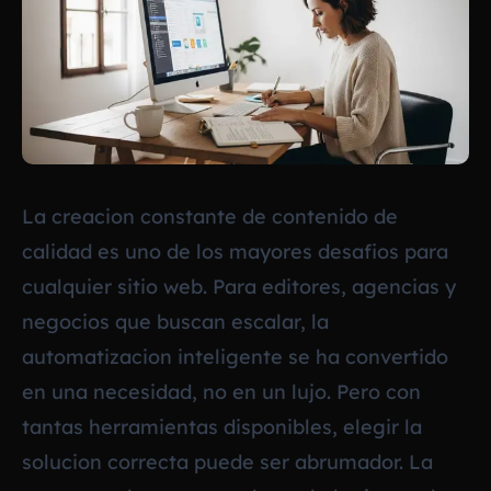
La creacion constante de contenido de
calidad es uno de los mayores desafios para
cualquier sitio web. Para editores, agencias y
negocios que buscan escalar, la
automatizacion inteligente se ha convertido
en una necesidad, no en un lujo. Pero con
tantas herramientas disponibles, elegir la
solucion correcta puede ser abrumador. La