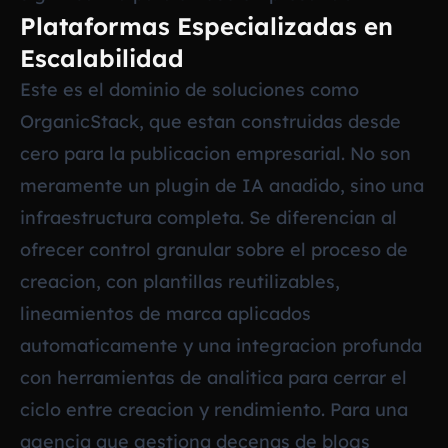
Plataformas Especializadas en
Escalabilidad
Este es el dominio de soluciones como
OrganicStack, que estan construidas desde
cero para la publicacion empresarial. No son
meramente un plugin de IA anadido, sino una
infraestructura completa. Se diferencian al
ofrecer control granular sobre el proceso de
creacion, con plantillas reutilizables,
lineamientos de marca aplicados
automaticamente y una integracion profunda
con herramientas de analitica para cerrar el
ciclo entre creacion y rendimiento. Para una
agencia que gestiona decenas de blogs