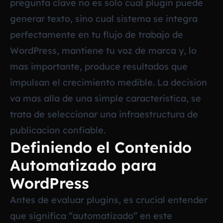
pregunta clave no es solo cual plugin puede
generar texto, sino cual sistema se integra
perfectamente en tu flujo de trabajo de
WordPress, mantiene tu voz de marca y, lo
mas importante, produce resultados que
impulsan el crecimiento medible. La decision
va mas alla de una simple caracteristica, se
trata de seleccionar una infraestructura de
publicacion confiable.
Definiendo el Contenido
Automatizado para
WordPress
Antes de evaluar plugins, es crucial entender
que significa “automatizado” en este