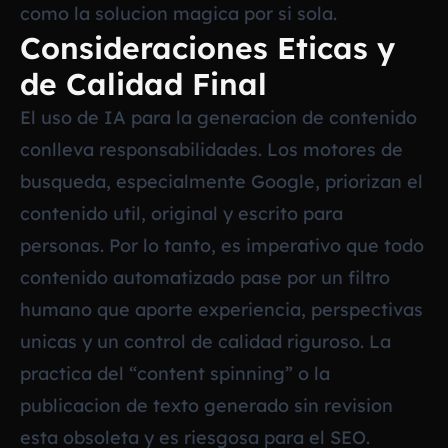
como la solucion magica por si sola.
Consideraciones Eticas y
de Calidad Final
El uso de IA para la generacion de contenido
conlleva responsabilidades. Los motores de
busqueda, especialmente Google, priorizan el
contenido util, original y escrito para
personas. Por lo tanto, es imperativo que todo
contenido automatizado pase por un filtro
humano que aporte experiencia, perspectivas
unicas y un control de calidad riguroso. La
practica del “content spinning” o la
publicacion de texto generado sin revision
esta obsoleta y es riesgosa para el SEO.